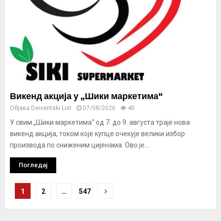
Викенд акција у „Шики маркетима“
Објава
Derventski List
07/08/2026
40
У свим „Шики маркетима“ од 7. до 9. августа траје нова
викенд акција, током које купце очекује велики избор
производа по сниженим цијенама. Ово је...
Погледај
Кретање
1
2
…
547
чланака