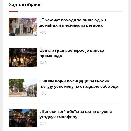
Задње објаве
„Прљачу“ походило више од 50
домаћих и пјесника из региона
0
Центар града вечерас је винска
променада
0
Бивши војни полицајци ревносно
његују успомену на страдале саборце
0
„Вински трг“ обећава фине окусе и
угодну атмосферу
0