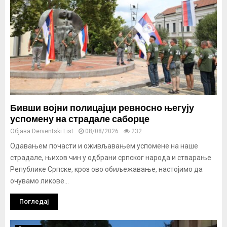
Бивши војни полицајци ревносно његују
успомену на страдале саборце
Објава
Derventski List
08/08/2026
232
Одавањем почасти и оживљавањем успомене на наше
страдале, њихов чин у одбрани српског народа и стварање
Републике Српске, кроз ово обиљежавање, настојимо да
очувамо ликове...
Погледај