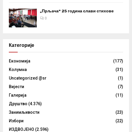
„Прљача“ 25 година слави стихове
0
Категорије
Eкономија
(177)
Kолумнa
(31)
Uncategorized @sr
(1)
Вијести
(7)
Галерија
(11)
Друштво
(4.376)
Занимљивости
(23)
Избори
(22)
ИЗДВОЈЕНО
(2.596)