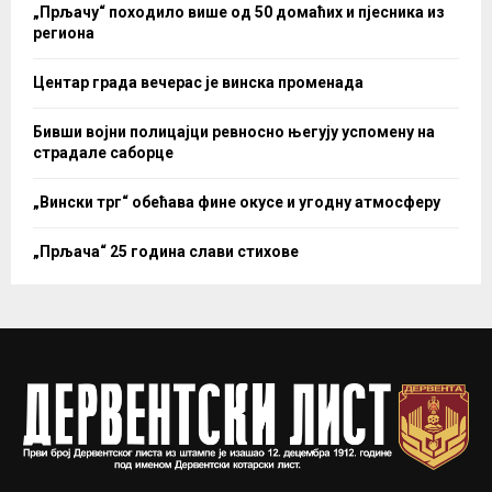
„Прљачу“ походило више од 50 домаћих и пјесника из
региона
Центар града вечерас је винска променада
Бивши војни полицајци ревносно његују успомену на
страдале саборце
„Вински трг“ обећава фине окусе и угодну атмосферу
„Прљача“ 25 година слави стихове