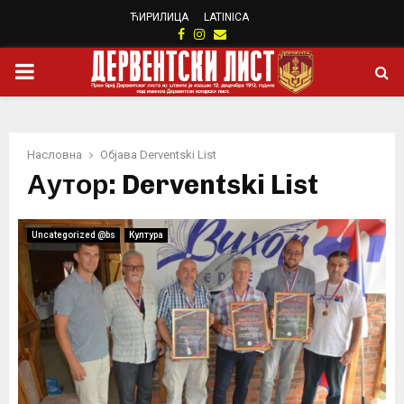
ЋИРИЛИЦА
LATINICA
Facebook
Instagram
Email
PRIMARY
MENU
Насловна
Објава
Derventski List
Аутор:
Derventski List
Uncategorized @bs
Култура