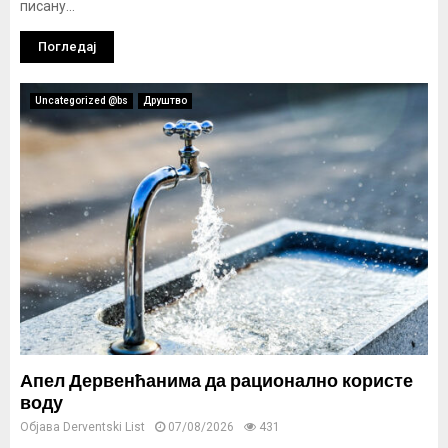
писану...
Погледај
Uncategorized @bs
Друштво
Апел Дервенћанима да рационално користе
воду
Објава
Derventski List
07/08/2026
431