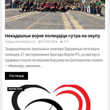
Некадашњи војни полицајци сутра на окупу
Објава
Derventski List
07/08/2026
317
Традиционално окупљање чланова Удружења чете војне
полиције 27. моторизоване бригаде Војске РС, уз смотру и
одавање поште погинулим борцима на Централном спомен
– обиљежју, заказано...
Погледај
МАРКЕТИНГ