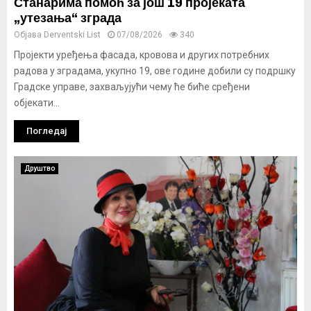
Станарима помоћ за још 19 пројеката
„утезања“ зграда
Објава
Derventski List
07/08/2026
340
Пројекти уређења фасада, кровова и других потребних
радова у зградама, укупно 19, ове године добили су подршку
Градске управе, захваљујући чему ће биће сређени
објекати...
Погледај
Друштво