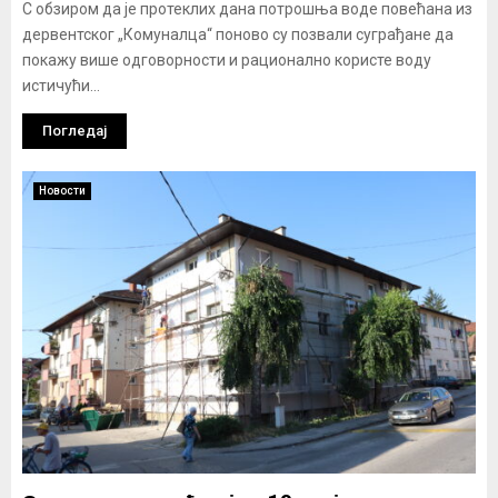
С обзиром да је протеклих дана потрошња воде повећана из
дервентског „Комуналца“ поново су позвали суграђане да
покажу више одговорности и рационално користе воду
истичући...
Погледај
Новости