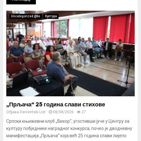
Uncategorized @bs
Култура
„Прљача“ 25 година слави стихове
Објава
Derventski List
08/08/2026
27
Српски књижевни клуб „Вихор“, угостивши јуче у Центру за
културу побједнике наградног конкурса, почео је дводневну
манифестација „Прљача“ која већ 25 година слави лијепо