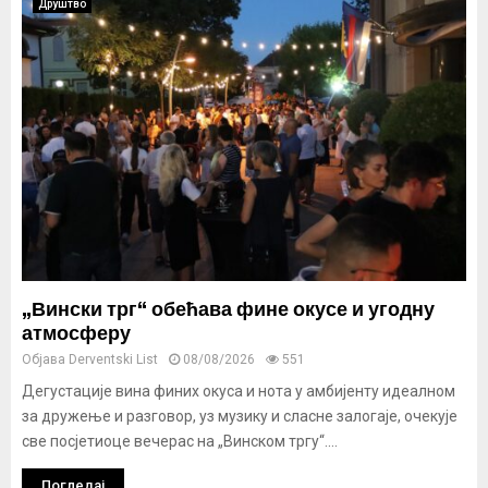
Друштво
„Вински трг“ обећава фине окусе и угодну
атмосферу
Објава
Derventski List
08/08/2026
551
Дегустације вина финих окуса и нота у амбијенту идеалном
за дружење и разговор, уз музику и сласне залогаје, очекује
све посјетиоце вечерас на „Винском тргу“....
Погледај