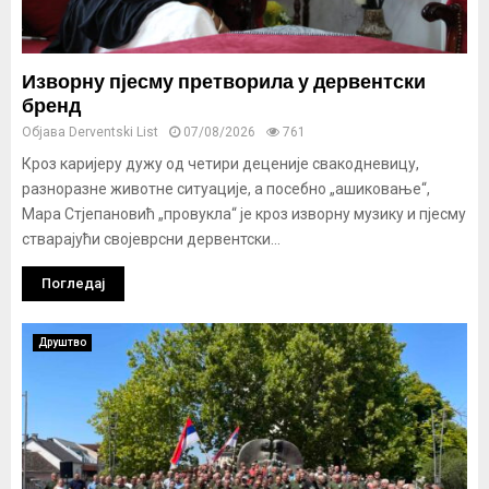
Изворну пјесму претворила у дервентски
бренд
Објава
Derventski List
07/08/2026
761
Кроз каријеру дужу од четири деценије свакодневицу,
разноразне животне ситуације, а посебно „ашиковање“,
Мара Стјепановић „провукла“ је кроз изворну музику и пјесму
стварајући својеврсни дервентски...
Погледај
Друштво