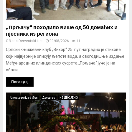
„Прљачу“ походило више од 50 домаћих и
пјесника из региона
Објава
Derventski List
09/08/2026
11
Српски књижевни клуб „Вихор“ 25. пут наградио је стихове
који највјерније описују љепоте вода, а овогодишње издање
Међународних илинданских сусрета „Прљача“ јуче је на
обали...
Погледај
Uncategorized @bs
Друштво
ИЗДВОЈЕНО