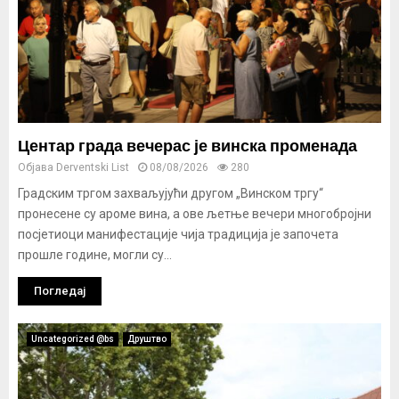
Центар града вечерас је винска променада
Објава
Derventski List
08/08/2026
280
Градским тргом захваљујући другом „Винском тргу“
пронесене су ароме вина, а ове љетње вечери многобројни
посјетиоци манифестације чија традиција је започета
прошле године, могли су...
Погледај
Uncategorized @bs
Друштво