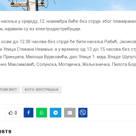
 насеља у сриједу, 12. новембра биће без струје због планирани
, најавили су из електродистрибуције.
 осам до 12.30 часова без струје ће бити насеља Рабић, Јасиков
и Улица Стевана Немање, а у времену од 13 до 15 часова без стр
а Принципа, Милоша Вујаковића, дио Улице 1. маја, Владе Шупут
нке Максимовић, Солунска, Мотајичка, Жељезничка, Пилота Бор
ТСКИ ЛИСТ
ФОТО: ИЛУСТРАЦИЈА
0
OSTS