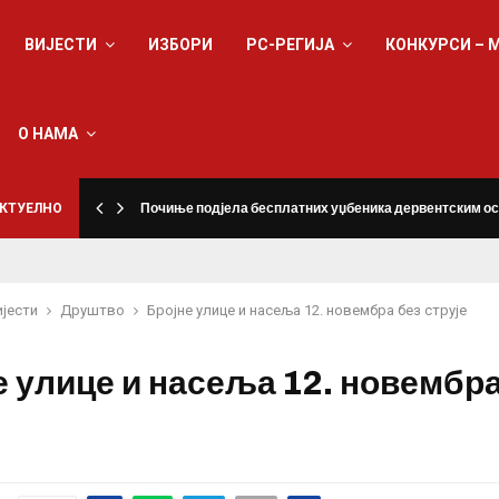
ВИЈЕСТИ
ИЗБОРИ
РС-РЕГИЈА
КОНКУРСИ – 
О НАМА
КТУЕЛНО
Почиње подјела бесплатних уџбеника дервентским о
ијести
Друштво
Бројне улице и насеља 12. новембра без струје
е улице и насеља 12. новембра