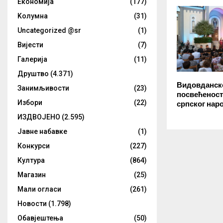
Eкономија
(177)
Kолумнa
(31)
Uncategorized @sr
(1)
Вијести
(7)
Галерија
(11)
Друштво
(4.371)
Видовданско
Занимљивости
(23)
посвећеност 
Избори
(22)
српског нар
ИЗДВОЈЕНО
(2.595)
Јавне набавке
(1)
Конкурси
(227)
Култура
(864)
Магазин
(25)
Мали огласи
(261)
Новости
(1.798)
Обавјештења
(50)