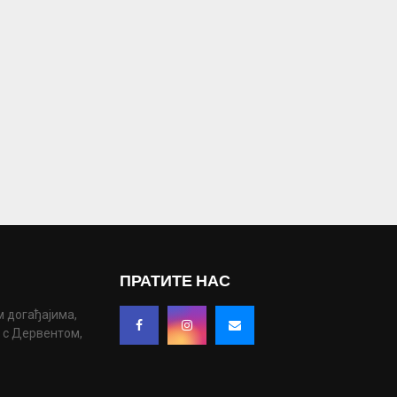
ПРАТИТЕ НАС
м догађајима,
у с Дервентом,