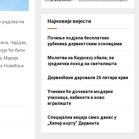
Најновије вијести
х радова на
Почиње подјела бесплатних
ача, Чардак,
уџбеника дервентским основцима
ује ће бити
Молитва на Каурској обали, па
а, Марије
зједнички поход на светилишта
е Новића и
Дервенћани даровали 26 литара крви
Ученике ће дочекати модерне
учионице, кабинети и ново
игралиште
Специјална акција само данас у
„Хипер корту“ Дервента