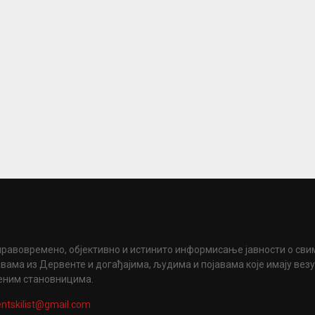
правовремено, објективно и истинито информисање јавности о сви
вама из Дервенте и догађајима, људима и појавама које имају вез
еним становницима.
ntskilist@gmail.com