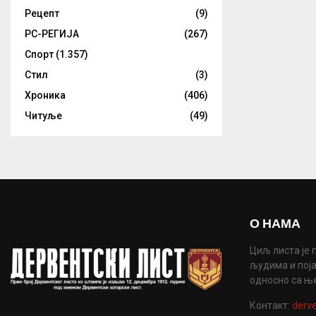
Рецепт
(9)
РС-РЕГИЈА
(267)
Спорт
(1.357)
Стил
(3)
Хроника
(406)
Читуље
(49)
О НАМА
Циљ листа је 
људима и поја
односно са њ
Контакт:
derve