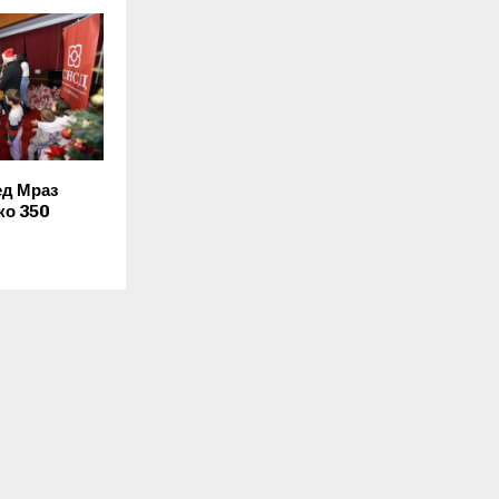
ед Мраз
ко 350