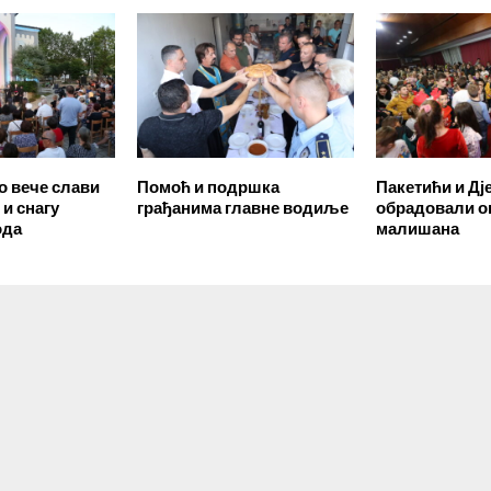
 вече слави
Помоћ и подршка
Пакетићи и Дј
и снагу
грађанима главне водиље
обрадовали о
ода
малишана