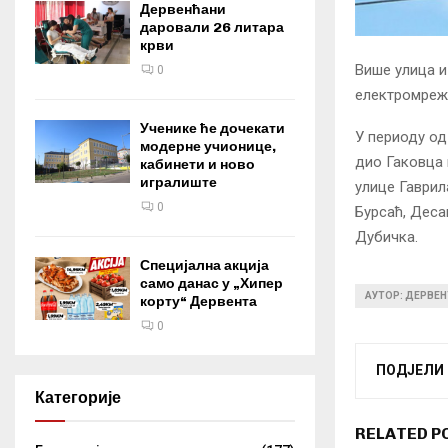
Дервенћани
даровали 26 литара
крви
Више улица и
0
електромрежи
Ученике ће дочекати
У периоду од
модерне учионице,
дио Гаковца 
кабинети и ново
игралиште
улице Гаврил
0
Бурсаћ, Деса
Дубичка.
Специјална акција
само данас у „Хипер
АУТОР: ДЕРВЕН
корту“ Дервента
0
ПОДЈЕЛИ
Категорије
RELATED P