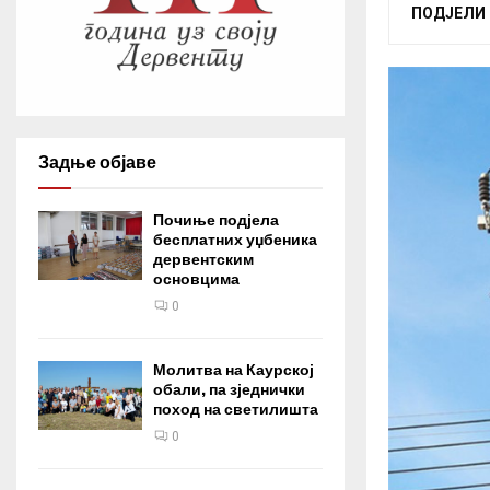
ПОДЈЕЛИ
Задње објаве
Почиње подјела
бесплатних уџбеника
дервентским
основцима
0
Молитва на Каурској
обали, па зједнички
поход на светилишта
0