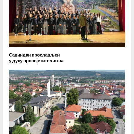
Савиндан прослављен
у духу просвјетитељства