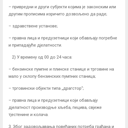
– привредни и други субјекти којима је законским или
другим прописима изричито дозвољено да раде;
– здравствене установе;
– правна лица и предузетници који обављају погребне
и припадајуће дјелатности.
2) У времену од 00 до 24 часа:
– бензинске пумпне и плинске станице и трговине на
мало у склопу бензинских пумпних станица;
– трговински објекти типа „драгстор“;
– правна лица и предузетници који обављају
дјелатност производње хљеба, пецива, свјеже
тјестенине и колача.
3. Због задовољавања повећаних потреба грађана и