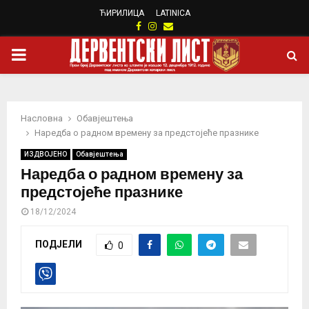
ЋИРИЛИЦА
LATINICA
Facebook
Instagram
Email
PRIMARY
MENU
Насловна
Обавјештења
Наредба о радном времену за предстојеће празнике
ИЗДВОЈЕНО
Обавјештења
Наредба о радном времену за
предстојеће празнике
18/12/2024
ПОДЈЕЛИ
0