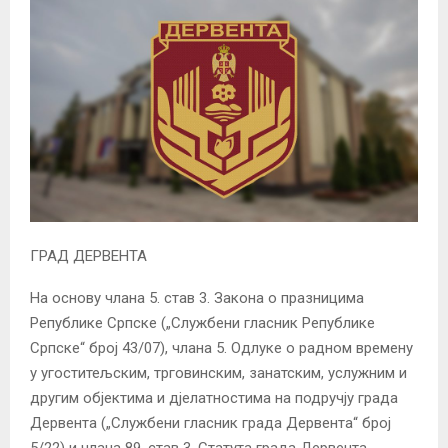
ГРАД ДЕРВЕНТА
На основу члана 5. став 3. Закона о празницима
Републике Српске („Службени гласник Републике
Српске“ број 43/07), члана 5. Одлуке о радном времену
у угоститељским, трговинским, занатским, услужним и
другим објектима и дјелатностима на подручју града
Дервента („Службени гласник града Дервента“ број