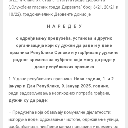
5/22) и члана 89. став 3. Статута града Дервента
(„Службени гласник града Дервента“ број: 6/21, 20/21 и
10/22), градоначелник Дервенте донио је
Н А Р Е Д Б У
о одређивању предузећа, установа и других
организација који су дужни да раде и у дане
празника Републике Српске и утврђивању дужине
радног времена за субјекте који могу да раде у
дане републичких празника
1. У дане републичких празника:
Нова година, 1. и 2.
јануар и Дан Републике, 9. јануар 2025. године,
ради задовољавања неопходних потреба грађана,
дужни су да раде
:
– Предузећа која обављају комуналне дјелатности:
испорука воде, одржавање чистоће, одржавање улица,
саобраћајница, чишћење јавних површина у времену од