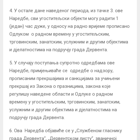
4. У остале дане наведеног периода, из тачке 3. ове
Наредбе, сви угоститељски објекти могу радити 1
(један) час дуже, у односу на радно вријеме прописано
Одлуком о радном времену у угоститељским,
трговинским, занатским, услужним и другим објектима
и дјелатностима на подручју града Дервента.
5. У случају поступања супротно одредбама ове
Наредбе, примјењиваће се одредбе о надзору,
прописаним прекршајима и санкцијама за учињени
прекршај из Закона о празницима, закона које
регулишу наведене области и Одлуке о радном
времену у угоститељским, трговинским, занатским,
услужним и другим објектима и дјелатностима на
подручју града Дервента.
6. Ова Наредба објавиће се у „Службеном гласнику
града Дервента“, „Дервентском листу“, званичној