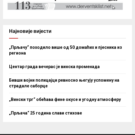
Најновије вијести
„Прљачу“ походило више од 50 домаћих и пјесника из
региона
Центар града вечерас је винска променада
Бивши војни полицајци ревносно његују успомену на
страдале саборце
„Вински трг“ обећава фине окусе и угодну атмосферу
„Прљача“ 25 година слави стихове