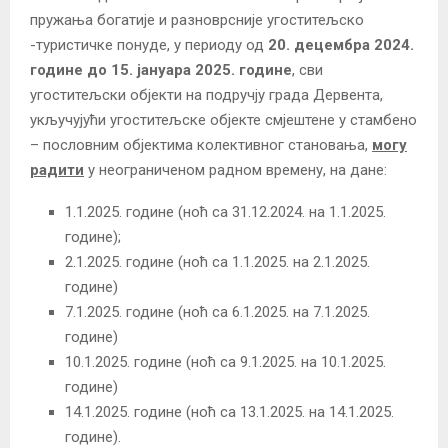
пружања богатије и разноврсније угоститељско
-туристичке понуде, у периоду од
2
0
. децембра 2024.
године до 15. јануара 2025. године
, сви
угоститељски објекти на подручју града Дервента,
укључујући угоститељске објекте смјештене у стамбено
– пословним објектима колективног становања,
могу
радити
у неограниченом радном времену, на дане:
1.1.2025. године (ноћ са 31.12.2024. на 1.1.2025.
године);
2.1.2025. године (ноћ са 1.1.2025. на 2.1.2025.
године)
7.1.2025. године (ноћ са 6.1.2025. на 7.1.2025.
године)
10.1.2025. године (ноћ са 9.1.2025. на 10.1.2025.
године)
14.1.2025. године (ноћ са 13.1.2025. на 14.1.2025.
године).