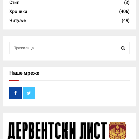
Стил
(3)
Хроника
(406)
Читуље
(49)
S
e
a
S
r
c
Наше мреже
E
h
f
A
o
r
R
:
C
H