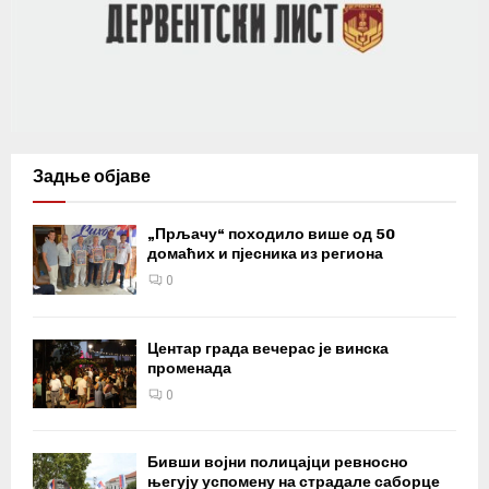
Задње објаве
„Прљачу“ походило више од 50
домаћих и пјесника из региона
0
Центар града вечерас је винска
променада
0
Бивши војни полицајци ревносно
његују успомену на страдале саборце