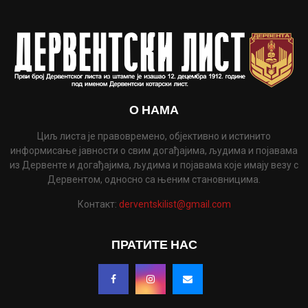
О НАМА
Циљ листа је правовремено, објективно и истинито
информисање јавности о свим догађајима, људима и појавама
из Дервенте и догађајима, људима и појавама које имају везу с
Дервентом, односно са њеним становницима.
Контакт:
derventskilist@gmail.com
ПРАТИТЕ НАС