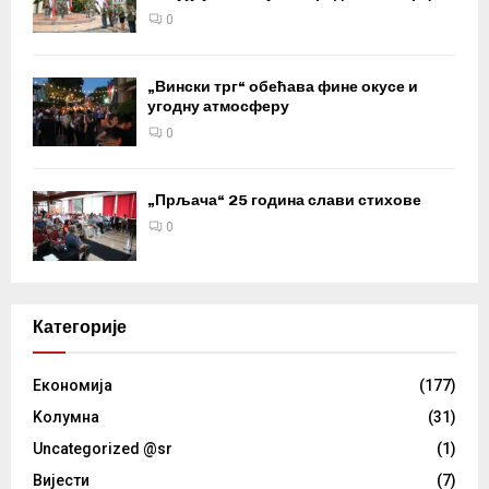
0
„Вински трг“ обећава фине окусе и
угодну атмосферу
0
„Прљача“ 25 година слави стихове
0
Категорије
Eкономија
(177)
Kолумнa
(31)
Uncategorized @sr
(1)
Вијести
(7)