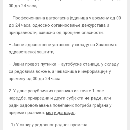
00 до 24 часа;
– Професионална ватрогасна јединица у времену од 00
до 24 часа, односно организовање дежурстава и
приправности, зависно од процјене опасности;
– Јавне здравствене установе у складу са Законом о
здравственој заштити;
– Јавни превоз путника – аутобуске станице, у складу
са редовима вожње, а чекаоница и информације у
времену од 00 до 24 часа.
2. У дане републичких празника из тачке 1. ове
наредбе, привредни и други субјекти
не раде,
али
ради задовољавања повећаних потреба грађана у
вријеме празника,
могу да раде
:
1) У оквиру редовног радног времена: