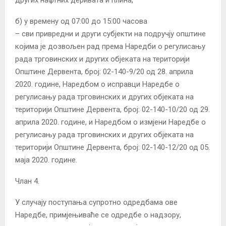
других нафтних деривата и плина,
б) у времену од 07:00 до 15:00 часова
– сви привредни и други субјекти на подручју општине
којима је дозвољен рад према Наредби о регулисању
рада трговинских и других објеката на територији
Општине Дервента, број: 02-140-9/20 од 28. априла
2020. године, Наредбом о исправци Наредбе о
регулисању рада трговинских и других објеката на
територији Општине Дервента, број: 02-140-10/20 од 29.
априла 2020. године, и Наредбом о измјени Наредбе о
регулисању рада трговинских и других објеката на
територији Општине Дервента, број: 02-140-12/20 од 05.
маја 2020. године.
Члан 4.
У случају поступања супротно одредбама ове
Наредбе, примјењиваће се одредбе о надзору,