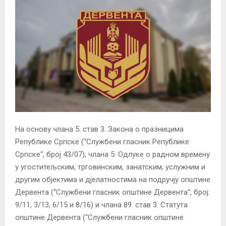
На основу члана 5. став 3. Закона о празницима
Републике Српске (“Службени гласник Републике
Српске“, број 43/07), члана 5. Одлуке о радном времену
у угоститељским, трговинским, занатским, услужним и
другим објектима и дјелатностима на подручју општине
Дервента (“Службени гласник општине Дервента“, број:
9/11, 3/13, 6/15 и 8/16) и члана 89. став 3. Статута
општине Дервента (“Службени гласник општине