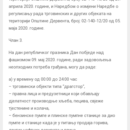
априла 2020. године, и Наредбом о измјени Наредбе о
регулисању рада трговинских и других објеката на
територији Општине Дервента, број: 02-140-12/20 од 05.
маја 2020. године.
Члан 3.
На дан републичког празника Дан побједе над
фашизмом 09. мај 2020. године, ради задовољења
неопходних потреба грађана, могу да раде:
а) у времену од 00:00 до 24:00 час
– трговински објекти типа “драгстор“,
– правна лица и предузетници који обављају
дјелатност производње хљеба, пецива, свјеже
тјестенине и колача,
– бензинске пумпе и плинске пумпне станице за дио
пумпе и станице када је у питању продаја горива,