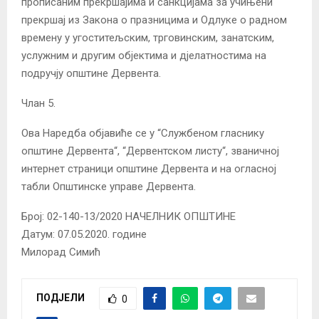
прописаним прекршајима и санкцијама за учињени
прекршај из Закона о празницима и Одлуке о радном
времену у угоститељским, трговинским, занатским,
услужним и другим објектима и дјелатностима на
подручју општине Дервента.
Члан 5.
Ова Наредба објавиће се у “Службеном гласнику
општине Дервента“, “Дервентском листу“, званичној
интернет страници општине Дервента и на огласној
табли Општинске управе Дервента.
Број: 02-140-13/2020 НАЧЕЛНИК ОПШТИНЕ
Датум: 07.05.2020. године
Милорад Симић
ПОДЈЕЛИ
0