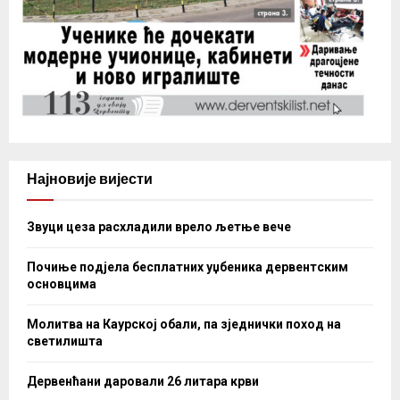
Најновије вијести
Звуци цеза расхладили врело љетње вече
Почиње подјела бесплатних уџбеника дервентским
основцима
Молитва на Каурској обали, па зједнички поход на
светилишта
Дервенћани даровали 26 литара крви