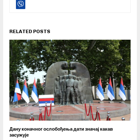
RELATED POSTS
Дану коначног ослобођења дати значај какав
засужује