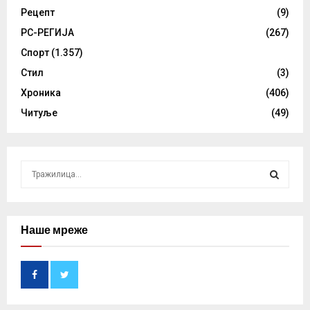
Рецепт
(9)
РС-РЕГИЈА
(267)
Спорт
(1.357)
Стил
(3)
Хроника
(406)
Читуље
(49)
S
e
a
S
r
c
Наше мреже
E
h
f
A
o
r
R
: