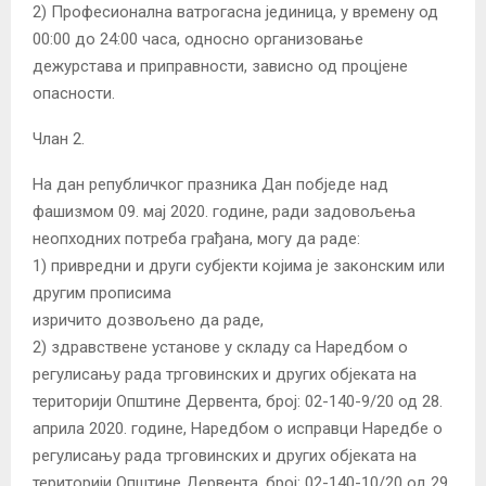
2) Професионална ватрогасна јединица, у времену од
00:00 до 24:00 часа, односно организовање
дежурстава и приправности, зависно од процјене
опасности.
Члан 2.
На дан републичког празника Дан побједе над
фашизмом 09. мај 2020. године, ради задовољења
неопходних потреба грађана, могу да раде:
1) привредни и други субјекти којима је законским или
другим прописима
изричито дозвољено да раде,
2) здравствене установе у складу са Наредбом о
регулисању рада трговинских и других објеката на
територији Општине Дервента, број: 02-140-9/20 од 28.
априла 2020. године, Наредбом о исправци Наредбе о
регулисању рада трговинских и других објеката на
територији Општине Дервента, број: 02-140-10/20 од 29.