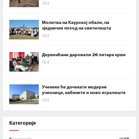
0
Молитва на Каурској обали, па
зједнички поход на светилишта
0
Дервенћани даровали 26 литара крви
0
Ученике ће дочекати модерне
учионице, кабинети и ново игралиште
0
Категорије