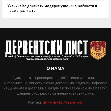
Ученике ће дочекати модерне учионице, кабинети и
ново игралиште
О НАМА
Циљ листа је правовремено, објективно и истинито
информисање јавности о свим догађајима, људима и појавама
из Дервенте и догађајима, људима и појавама које имају везу с
Дервентом, односно са њеним становницима.
Контакт:
derventskilist@gmail.com