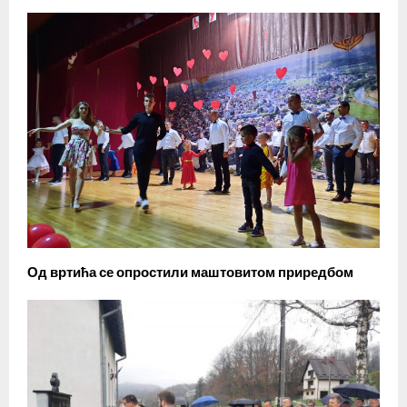
Од вртића се опростили маштовитом приредбом