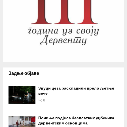
Задње објаве
Звуци цеза расхладили врело љетње
вече
0
Почиње подјела бесплатних уџбеника
дервентским основцима