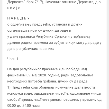
Дервента“, број 7/17), Начелник општине Дервента, д о
н и о ј е
Н А Р Е Д Б У
о одређивању предузећа, установа и других
организација који су дужни да раде и
у дане празника Републике Српске и утврђивању
дужине радног времена за субјекте који могу да раде у
дане републичких празника
Члан 1.
На дан републичког празника Дан побједе над
фашизмом 09. мај 2020. године, ради задовољења
неопходних потреба грађана, дужни су да раде:
1) Предузећа која обављају комуналне дјелатности:
испорука воде, одржавање чистоће, одржавање улица,
саобраћајница, чишћење јавних површина, у времену од
00:00 до 24:00 часа,