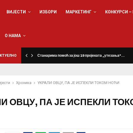
ВИЈЕСТИ
ИЗБОРИ
МАРКЕТИНГ
КОНКУРСИ –
О НАМА
КТУЕЛНО
Станарима помоћ за још 19 пројеката „утезања“…
ијести
Хроника
УКРАЛИ ОВЦУ, ПА ЈЕ ИСПЕКЛИ ТОКОМ НОЋИ
И ОВЦУ, ПА ЈЕ ИСПЕКЛИ ТО