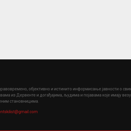
правовремено, објективно и истинито информисање јавности о сви
вама из Дервенте и догађајима, људима и појавама које имају вез
еним становницима.
ntskilist@gmail.com