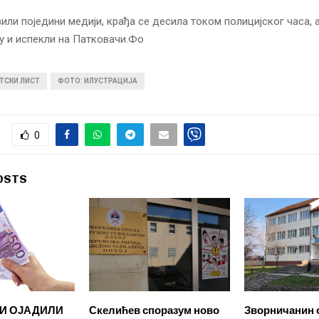
вили поједини медији, крађа се десила током полицијског часа, 
у и испекли на Патковачи.Фо
ТСКИ ЛИСТ
ФОТО: ИЛУСТРАЦИЈА
0
OSTS
И ОЈАДИЛИ
Скелићев споразум ново
Зворничанин