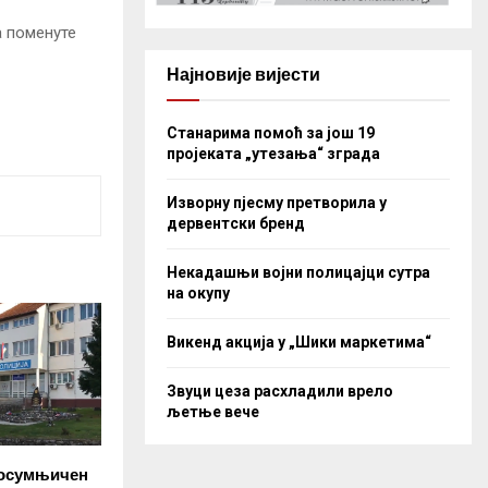
а поменуте
Најновије вијести
Станарима помоћ за још 19
пројеката „утезања“ зграда
Изворну пјесму претворила у
дервентски бренд
Некадашњи војни полицајци сутра
на окупу
Викенд акција у „Шики маркетима“
Звуци цеза расхладили врело
љетње вече
 осумњичен