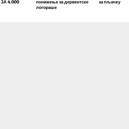
ЗА 4.000
понижење за дервентске
за пљачку
логораше