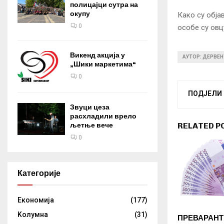
полицајци сутра на
окупу
Како су обја
0
особе су овц
Викенд акција у
АУТОР: ДЕРВЕН
„Шики маркетима“
0
ПОДЈЕЛИ
Звуци цеза
расхладили врело
RELATED P
љетње вече
0
Категорије
Eкономија
(177)
Kолумнa
(31)
ПРЕВАРАНТ