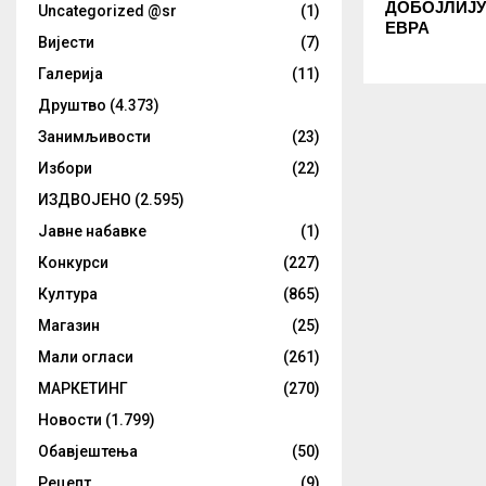
ДОБОЈЛИЈУ 
Uncategorized @sr
(1)
ЕВРА
Вијести
(7)
Галерија
(11)
Друштво
(4.373)
Занимљивости
(23)
Избори
(22)
ИЗДВОЈЕНО
(2.595)
Јавне набавке
(1)
Конкурси
(227)
Култура
(865)
Магазин
(25)
Мали огласи
(261)
МАРКЕТИНГ
(270)
Новости
(1.799)
Обавјештења
(50)
Рецепт
(9)