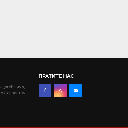
ПРАТИТЕ НАС
м догађајима,
у с Дервентом,