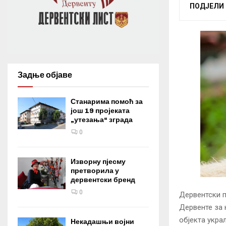
ПОДЈЕЛИ
Задње објаве
Станарима помоћ за
још 19 пројеката
„утезања“ зграда
0
Изворну пјесму
претворила у
дервентски бренд
0
Дервентски п
Дервенте за 
објекта украл
Некадашњи војни