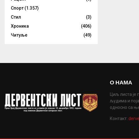
Спорт
(1.357)
Стил
(3)
Хроника
(406)
Читуље
(49)
О НАМА
Циљ листа је 
људима и поја
односно са њ
Контакт:
derve