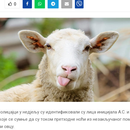
0
олицајци у недјељу су идентификовали су лица иницијала А.С. и 
које се сумње да су током претходне ноћи из незакључаног по
и овцу.