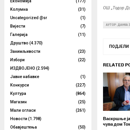
Eкономија
(177)
ОШ „Тодор До
Kолумнa
(31)
Uncategorized @sr
(1)
АУТОР: ДАНКА
Вијести
(7)
Галерија
(11)
Друштво
(4.370)
ПОДЈЕЛИ
Занимљивости
(23)
Избори
(22)
RELATED P
ИЗДВОЈЕНО
(2.594)
Јавне набавке
(1)
Конкурси
(227)
Култура
(864)
Магазин
(25)
Мали огласи
(261)
Васкршње ја
Новости
(1.798)
чува дом То
Обавјештења
(50)