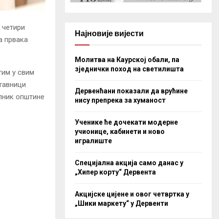
 четири
Најновије вијести
а првака
Молитва на Каурској обали, па
зједнички поход на светилишта
тим у свим
тавници
Дервенћани показали да врућине
елник општине
нису препрека за хуманост
Ученике ће дочекати модерне
учионице, кабинети и ново
игралиште
Специјална акција само данас у
„Хипер корту“ Дервента
Акцијске цијене и овог четвртка у
„Шики маркету“ у Дервенти