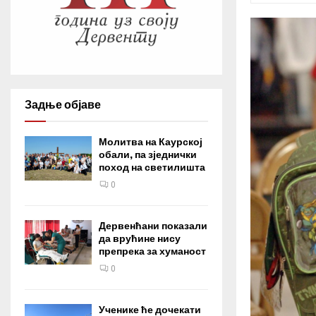
Задње објаве
Молитва на Каурској
обали, па зједнички
поход на светилишта
0
Дервенћани показали
да врућине нису
препрека за хуманост
0
Ученике ће дочекати