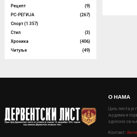
Рецепт
(9)
РС-РЕГИЈА
(267)
Спорт
(1.357)
Стил
(3)
Хроника
(406)
Читуље
(49)
О НАМА
Циљ листа је 
људима и поја
односно са њ
Контакт:
derve