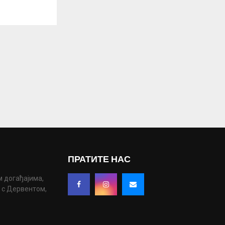
ПРАТИТЕ НАС
м догађајима,
у с Дервентом,