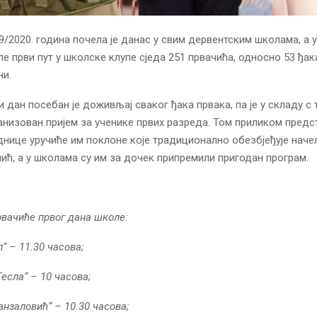
/2020. година почела је данас у свим дервентским школама, а у
е први пут у школске клупе сједа 251 првачића, односно 53 ђак
ни.
 дан посебан је доживљај сваког ђака првака, па је у складу с 
низован пријем за ученике првих разреда. Том приликом предс
днице уручиће им поклоне које традиционално обезбјеђује нач
ћ, а у школама су им за дочек припремили пригодан програм.
рвачиће првог дана школе:
“ – 11.30 часова;
есла“ – 10 часова;
нзаловић“ – 10.30 часова;