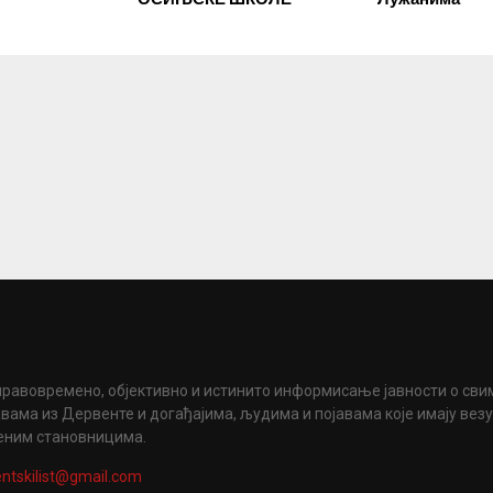
правовремено, објективно и истинито информисање јавности о сви
вама из Дервенте и догађајима, људима и појавама које имају вез
еним становницима.
ntskilist@gmail.com