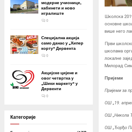
модерне учионице,
кабинети и ново
игралиште
Школска 2019
0
основне школ
више него ла
Специјална акција
само данас у „Хипер
Први школски
корту“ Дервента
школама орга
0
локалне заје
Милорад Сими
Акцијске цијене и
Пријеми
овог четвртка у
„Шики маркету“ у
Дервенти
Пријеми за п
0
ОШ „19. април
ОШ „Никола Т
Категорије
ОШ „Ђорђо Па