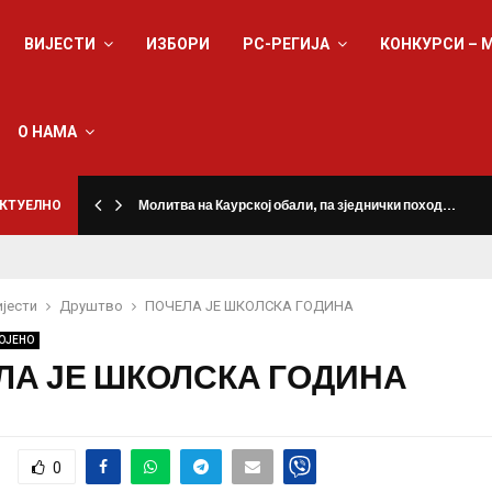
ВИЈЕСТИ
ИЗБОРИ
РС-РЕГИЈА
КОНКУРСИ – 
О НАМА
КТУЕЛНО
Молитва на Каурској обали, па зједнички поход…
ијести
Друштво
ПОЧЕЛА ЈЕ ШКОЛСКА ГОДИНА
ОЈЕНО
ЛА ЈЕ ШКОЛСКА ГОДИНА
0