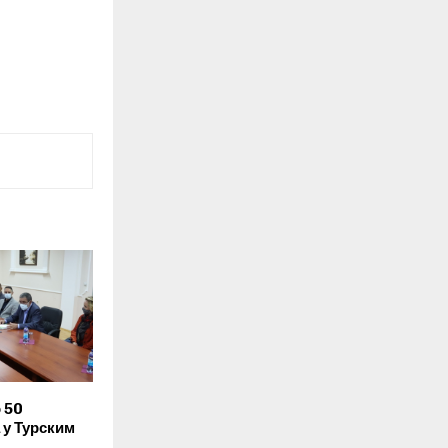
 50
 у Турским