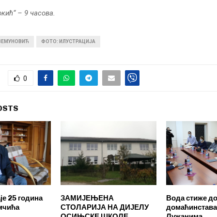
кић“ – 9 часова.
 ЗЕМУНОВИЋ
ФОТО: ИЛУСТРАЦИЈА
0
OSTS
је 25 година
ЗАМИЈЕЊЕНА
Вода стиже до
мчића
СТОЛАРИЈА НА ДИЈЕЛУ
домаћинстава
ОСИЊСКЕ ШКОЛЕ
Лужанима