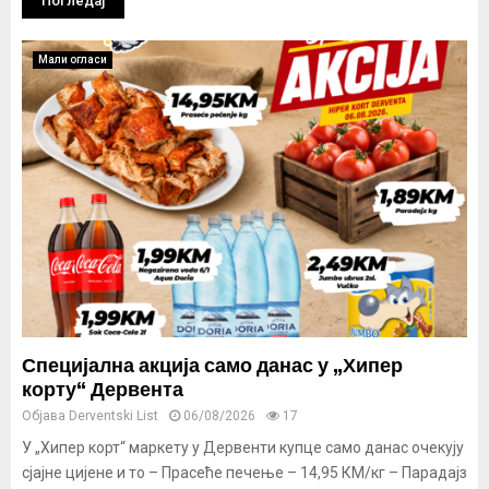
Погледај
Мали огласи
Специјална акција само данас у „Хипер
корту“ Дервента
Објава
Derventski List
06/08/2026
17
У „Хипер корт“ маркету у Дервенти купце само данас очекују
сјајне цијене и то – Прасеће печење – 14,95 КМ/кг – Парадајз