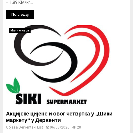
– 1,89 КМ/кг...
Погледај
Мали огласи
Акцијске цијене и овог четвртка у „Шики
маркету“ у Дервенти
Објава
Derventski List
06/08/2026
28