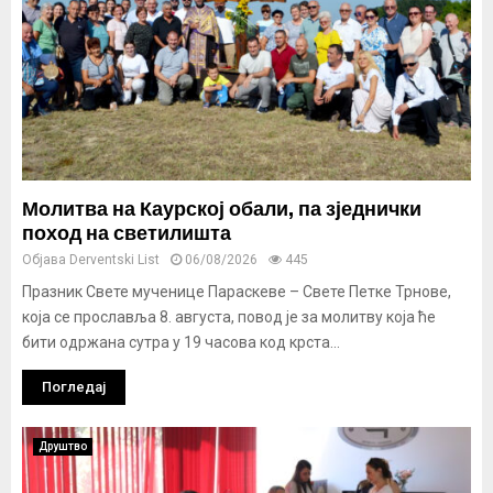
Молитва на Каурској обали, па зједнички
поход на светилишта
Објава
Derventski List
06/08/2026
445
Празник Свете мученице Параскеве – Свете Петке Трнове,
која се прославља 8. августа, повод је за молитву која ће
бити одржана сутра у 19 часова код крста...
Погледај
Друштво