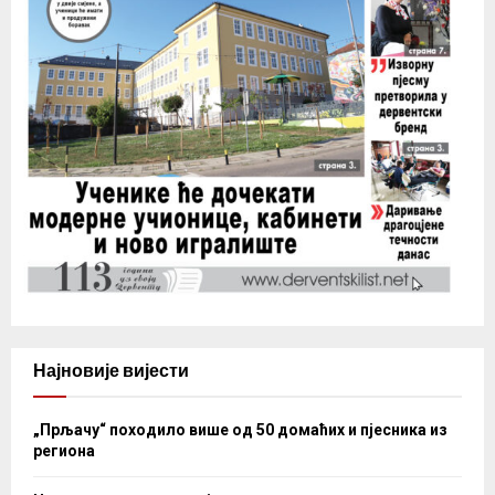
Најновије вијести
„Прљачу“ походило више од 50 домаћих и пјесника из
региона