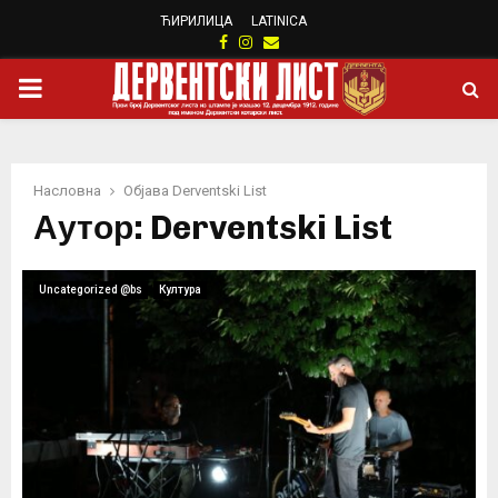
ЋИРИЛИЦА
LATINICA
Facebook
Instagram
Email
PRIMARY
MENU
Насловна
Објава
Derventski List
Аутор:
Derventski List
Uncategorized @bs
Култура