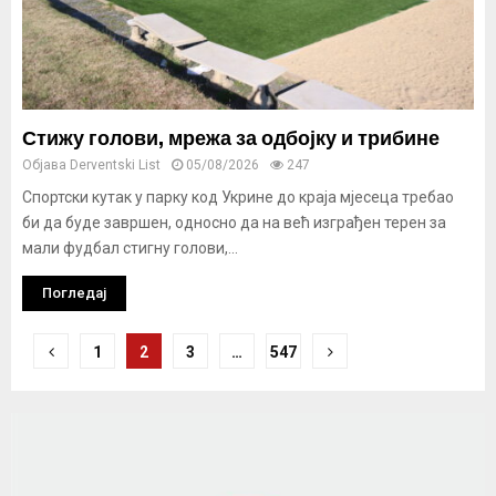
Стижу голови, мрежа за одбојку и трибине
Објава
Derventski List
05/08/2026
247
Спортски кутак у парку код Укрине до краја мјесеца требао
би да буде завршен, односно да на већ изграђен терен за
мали фудбал стигну голови,...
Погледај
Кретање
1
2
3
…
547
чланака