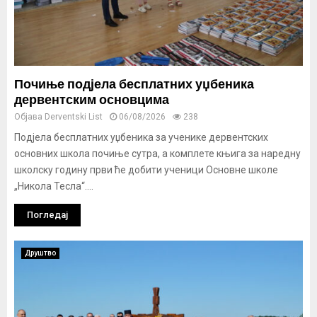
Почиње подјела бесплатних уџбеника
дервентским основцима
Објава
Derventski List
06/08/2026
238
Подјела бесплатних уџбеника за ученике дервентских
основних школа почиње сутра, а комплете књига за наредну
школску годину први ће добити ученици Основне школе
„Никола Тесла“....
Погледај
Друштво