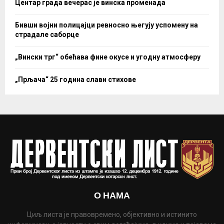
Центар града вечерас је винска променада
Бивши војни полицајци ревносно његују успомену на
страдале саборце
„Вински трг“ обећава фине окусе и угодну атмосферу
„Прљача“ 25 година слави стихове
О НАМА
Циљ листа је правовремено, објективно и истинито