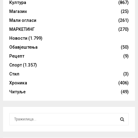
Култура
(867)
Магазин
(25)
Мали огласи
(261)
МАРКЕТИНГ
(270)
Новости
(1.799)
Обавјештења
(50)
Рецепт
(9)
Спорт
(1.357)
Стил
(3)
Хроника
(406)
Читуље
(49)
S
e
a
S
r