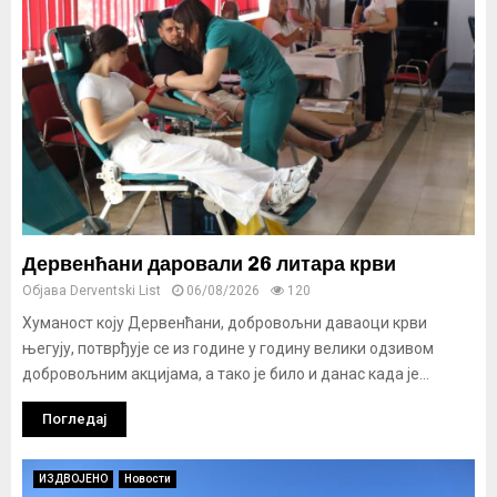
Дервенћани даровали 26 литара крви
Објава
Derventski List
06/08/2026
120
Хуманост коју Дервенћани, добровољни даваоци крви
његују, потврђује се из године у годину велики одзивом
добровољним акцијама, а тако је било и данас када је...
Погледај
ИЗДВОЈЕНО
Новости