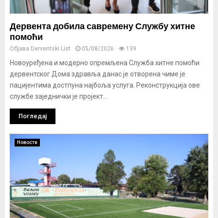
Дервента добила савремену Службу хитне
помоћи
Објава
Derventski List
05/08/2026
139
Новоуређена и модерно опремљена Служба хитне помоћи
дервентског Дома здравља данас је отворена чиме је
пацијентима достпуна најбоља услуга. Реконструкција ове
службе заједнички је пројект...
Погледај
Новости