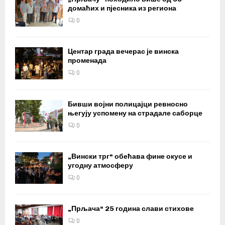
домаћих и пјесника из региона
0
Центар града вечерас је винска
променада
0
Бивши војни полицајци ревносно
његују успомену на страдале саборце
0
„Вински трг“ обећава фине окусе и
угодну атмосферу
0
„Прљача“ 25 година слави стихове
0