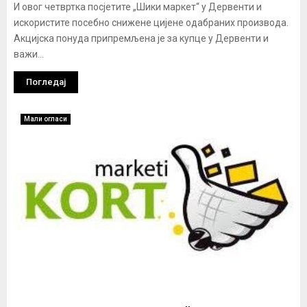
И овог четвртка посјетите „Шики маркет“ у Дервенти и
искористите посебно снижене цијене одабраних производа.
Акцијска понуда припремљена је за купце у Дервенти и
важи...
Погледај
Мали огласи