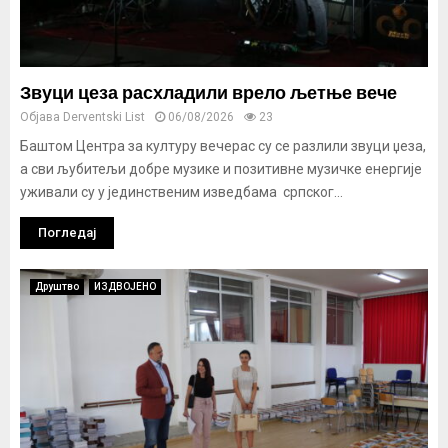
Звуци цеза расхладили врело љетње вече
Објава
Derventski List
06/08/2026
23
Баштом Центра за културу вечерас су се разлили звуци џеза,
а сви љубитељи добре музике и позитивне музичке енергије
уживали су у јединственим изведбама српског...
Погледај
Друштво
ИЗДВОЈЕНО