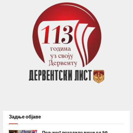
Задње објаве
„Прљачу“ походило више од 50