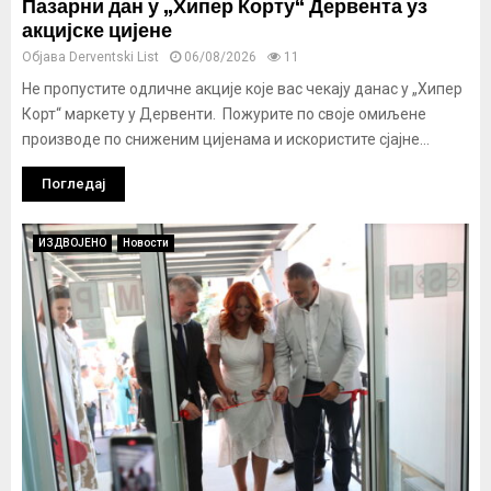
Пазарни дан у „Хипер Корту“ Дервента уз
акцијске цијене
Објава
Derventski List
06/08/2026
11
Не пропустите одличне акције које вас чекају данас у „Хипер
Корт“ маркету у Дервенти. Пожурите по своје омиљене
производе по сниженим цијенама и искористите сјајне...
Погледај
ИЗДВОЈЕНО
Новости