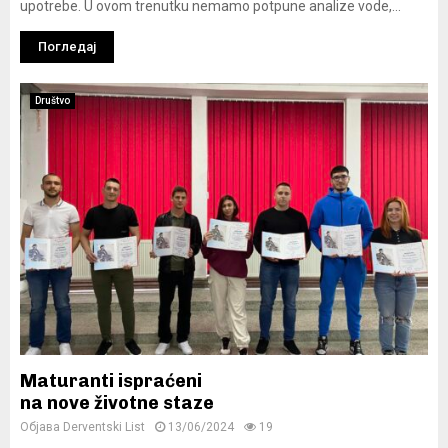
upotrebe. U ovom trenutku nemamo potpune analize vode,...
Погледај
Društvo
Maturanti ispraćeni
na nove životne staze
Објава
Derventski List
13/06/2024
19