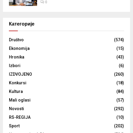
0
Категорије
Društvo
(574)
Ekonomija
(15)
Hronika
(43)
Izbori
(6)
IZDVOJENO
(260)
Konkursi
(18)
Kultura
(84)
Mali oglasi
(57)
Novosti
(292)
RS-REGIJA
(10)
Sport
(202)