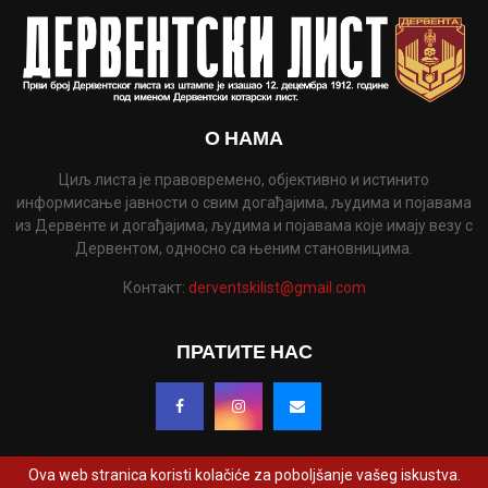
О НАМА
Циљ листа је правовремено, објективно и истинито
информисање јавности о свим догађајима, људима и појавама
из Дервенте и догађајима, људима и појавама које имају везу с
Дервентом, односно са њеним становницима.
Контакт:
derventskilist@gmail.com
ПРАТИТЕ НАС
Ova web stranica koristi kolačiće za poboljšanje vašeg iskustva.