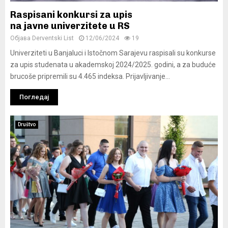
Raspisani konkursi za upis
na javne univerzitete u RS
Објава
Derventski List
12/06/2024
19
Univerziteti u Banjaluci i Istočnom Sarajevu raspisali su konkurse
za upis studenata u akademskoj 2024/2025. godini, a za buduće
brucoše pripremili su 4.465 indeksa. Prijavljivanje...
Погледај
Društvo