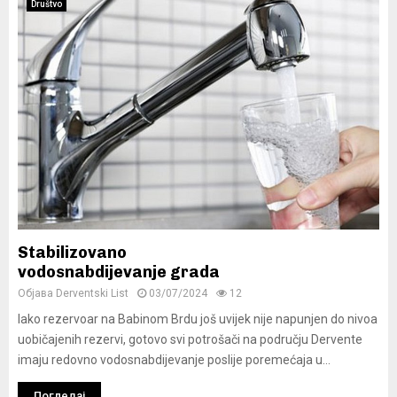
Društvo
Stabilizovano
vodosnabdijevanje grada
Објава
Derventski List
03/07/2024
12
Iako rezervoar na Babinom Brdu još uvijek nije napunjen do nivoa
uobičajenih rezervi, gotovo svi potrošači na području Dervente
imaju redovno vodosnabdijevanje poslije poremećaja u...
Погледај