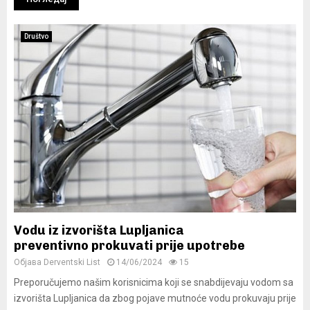
Društvo
Vodu iz izvorišta Lupljanica
preventivno prokuvati prije upotrebe
Објава
Derventski List
14/06/2024
15
Preporučujemo našim korisnicima koji se snabdijevaju vodom sa
izvorišta Lupljanica da zbog pojave mutnoće vodu prokuvaju prije