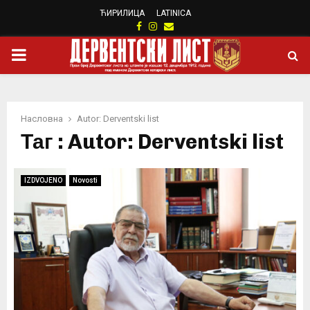
ЋИРИЛИЦА
LATINICA
Facebook
Instagram
Email
PRIMARY
MENU
Насловна
Autor: Derventski list
Таг : Autor: Derventski list
IZDVOJENO
Novosti