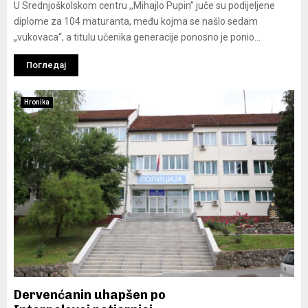
U Srednjoškolskom centru ,,Mihajlo Pupin” juče su podijeljene
diplome za 104 maturanta, među kojma se našlo sedam
„vukovaca“, a titulu učenika generacije ponosno je ponio...
Погледај
Hronika
Dervenćanin uhapšen po