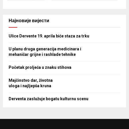
Најновије вијести
Ulice Dervente 19. aprila biće staza za trku
U planu druga generacija medicinara i
mehaničar grijne i rashlade tehnike
Početak proljeća u znaku stihova
Majčinstvo dar, životna
uloga i najljepša kruna
Derventa zaslužuje bogatu kulturnu scenu