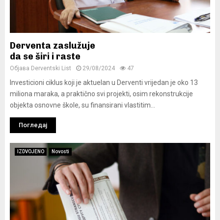
Derventa zaslužuje
da se širi i raste
Објава
Derventski List
29/08/2024
47
Investicioni ciklus koji je aktuelan u Derventi vrijedan je oko 13
miliona maraka, a praktično svi projekti, osim rekonstrukcije
objekta osnovne škole, su finansirani vlastitim...
Погледај
IZDVOJENO
Novosti