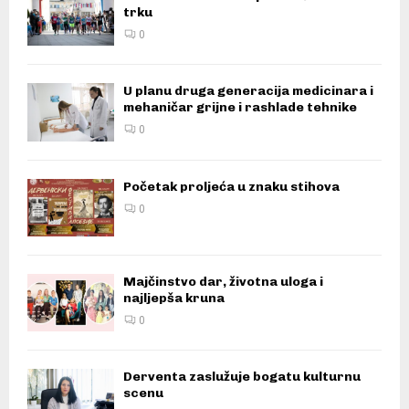
trku
0
U planu druga generacija medicinara i
mehaničar grijne i rashlade tehnike
0
Početak proljeća u znaku stihova
0
Majčinstvo dar, životna uloga i
najljepša kruna
0
Derventa zaslužuje bogatu kulturnu
scenu