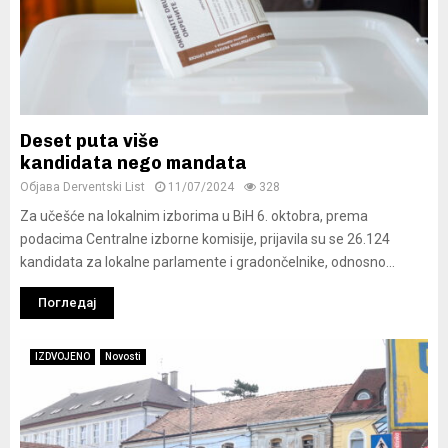
Deset puta više
kandidata nego mandata
Објава
Derventski List
11/07/2024
328
Za učešće na lokalnim izborima u BiH 6. oktobra, prema
podacima Centralne izborne komisije, prijavila su se 26.124
kandidata za lokalne parlamente i gradončelnike, odnosno...
Погледај
IZDVOJENO
Novosti