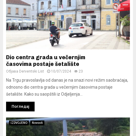
Dio centra grada u večernjim
časovima postaje šetalište
Објава
Derventski List
10/07/2024
23
Na Trgu pravoslavlja od danas je na snazi novi režim saobraćaja,
odnosno dio centra grada u večernjim časovima postaje
šetalište. Kako su saopštili iz Odjeljenja...
Погледај
IZDVOJENO
Novosti