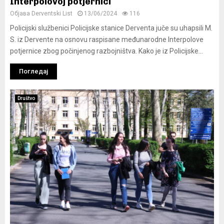
Interpolovoj potjernici
Објава
Derventski List
13/06/2024
116
Policijski službenici Policijske stanice Derventa juče su uhapsili M.
S. iz Dervente na osnovu raspisane međunarodne Interpolove
potjernice zbog počinjenog razbojništva. Kako je iz Policijske...
Погледај
Društvo