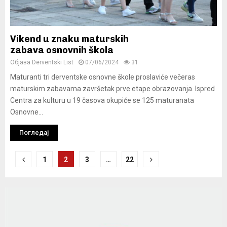
Vikend u znaku maturskih
zabava osnovnih škola
Објава
Derventski List
07/06/2024
31
Maturanti tri derventske osnovne škole proslaviće večeras
maturskim zabavama završetak prve etape obrazovanja. Ispred
Centra za kulturu u 19 časova okupiće se 125 maturanata
Osnovne...
Погледај
Navigacija
1
2
3
…
22
člancima