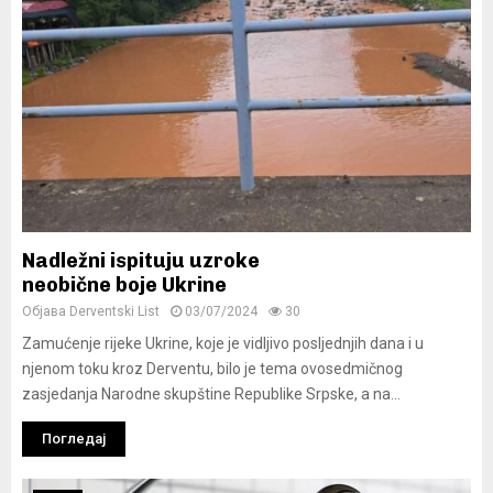
Nadležni ispituju uzroke
neobične boje Ukrine
Објава
Derventski List
03/07/2024
30
Zamućenje rijeke Ukrine, koje je vidljivo posljednjih dana i u
njenom toku kroz Derventu, bilo je tema ovosedmičnog
zasjedanja Narodne skupštine Republike Srpske, a na...
Погледај