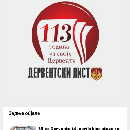
Задње објаве
Ulice Dervente 19. aprila biće staza za