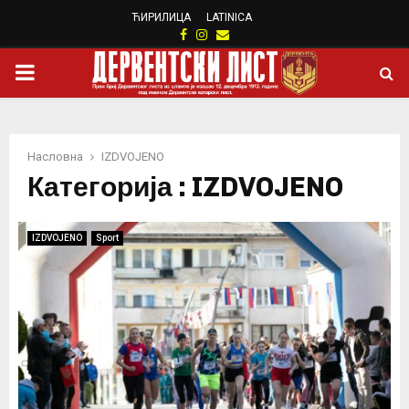
ЋИРИЛИЦА
LATINICA
Facebook
Instagram
Email
PRIMARY
MENU
Насловна
IZDVOJENO
Категорија : IZDVOJENO
IZDVOJENO
Sport