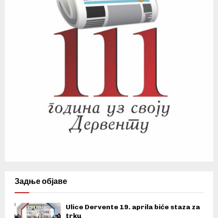
Задње објаве
Ulice Dervente 19. aprila biće staza za
trku