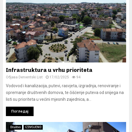
Infrastruktura u vrhu prioriteta
Објава
Derventski List
17/02/2025
94
Vodovod i kanalizacija, putevi, rasvjeta, izgradnja, renoviranje i
opremanje društvenih domova, te čišćenje puteva od snijega na
listi su prioriteta u većini mjesnih zajednica, a...
Погледај
Društvo
IZDVOJENO