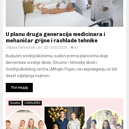
U planu druga generacija medicinara i
mehaničar grijne i rashlade tehnike
Објава
Derventski List
13/03/2025
67
Budućim srednjoškolcima, sudeći prema planovima dvije
derventske srednje škole, Stručne i tehničke škole i
Srednjoškolskog centra „Mihajlo Pupin, na raspolaganju će biti
deset odjeljenja mahom...
Погледај
Društvo
IZDVOJENO