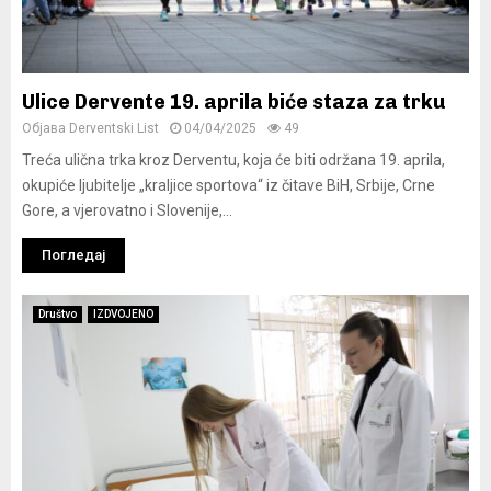
Ulice Dervente 19. aprila biće staza za trku
Објава
Derventski List
04/04/2025
49
Treća ulična trka kroz Derventu, koja će biti održana 19. aprila,
okupiće ljubitelje „kraljice sportova“ iz čitave BiH, Srbije, Crne
Gore, a vjerovatno i Slovenije,...
Погледај
Društvo
IZDVOJENO