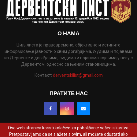
О НАМА
Циљ листа је правовремено, објективно и истинито
информисање јавности о свим догађајима, људима и појавама
из Дервенте и догађајима, људима и појавама које имају везу с
Дервентом, односно са њеним становницима.
Контакт:
derventskilist@gmail.com
ПРАТИТЕ НАС
Ova web stranica koristi kolačiće za poboljšanje vašeg iskustva.
Pretpostavljamo da se slažete s ovim, ali možete odustati ako
@2022 - www.derventskilist.net. Сва права задржана. Дизајнирао и развио