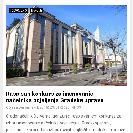
IZDVOJENO
Novosti
Raspisan konkurs za imenovanje
načelnika odjeljenja Gradske uprave
Објава
Derventski List
23/01/2025
33
Gradonačelnik Dervente Igor Žunić, raspisivanjem konkursa za
izbor i imenovanje načelnika odjeljenja u Gradskoj upravi,
pokrenuo je proceduru izbora svojih najbližih saradnika, a prijave