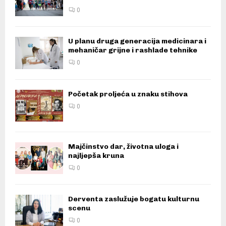
0
U planu druga generacija medicinara i
mehaničar grijne i rashlade tehnike
0
Početak proljeća u znaku stihova
0
Majčinstvo dar, životna uloga i
najljepša kruna
0
Derventa zaslužuje bogatu kulturnu
scenu
0