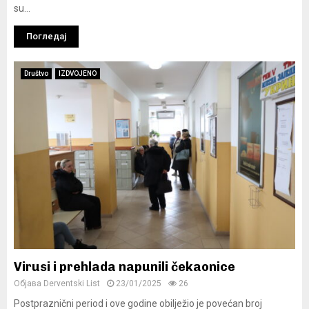
su...
Погледај
Društvo
IZDVOJENO
Virusi i prehlada napunili čekaonice
Објава
Derventski List
23/01/2025
26
Postpraznični period i ove godine obilježio je povećan broj