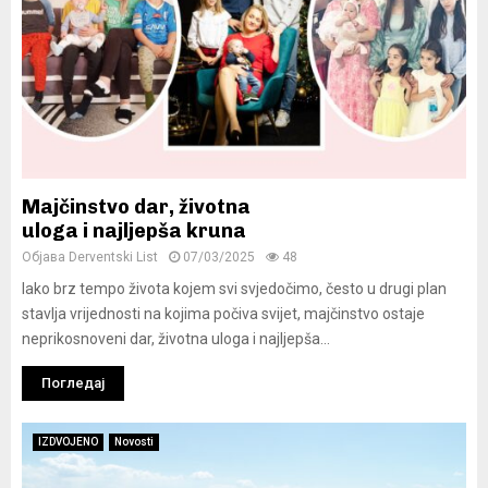
Majčinstvo dar, životna
uloga i najljepša kruna
Објава
Derventski List
07/03/2025
48
Iako brz tempo života kojem svi svjedočimo, često u drugi plan
stavlja vrijednosti na kojima počiva svijet, majčinstvo ostaje
neprikosnoveni dar, životna uloga i najljepša...
Погледај
IZDVOJENO
Novosti