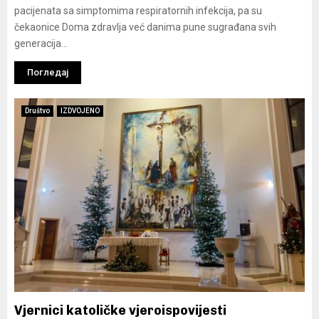
pacijenata sa simptomima respiratornih infekcija, pa su
čekaonice Doma zdravlja već danima pune sugrađana svih
generacija...
Погледај
Društvo
IZDVOJENO
Vjernici katoličke vjeroispovijesti