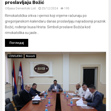
proslavljaju Božić
Објава
Derventski List
25/12/2024
195
Rimokatolička crkva i vjernici koji vrijeme računaju po
gregorijanskom kalendaru danas proslavljaju najradosniji praznik
Božić, rođenje Isusa Hrista. Simboli proslave Božića kod
rimokatolika su jasle...
Погледај
IZDVOJENO
Novosti