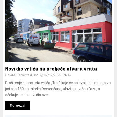
Novi dio vrtića na proljeće otvara vrata
Објава
Derventski List
07/02/2025
42
Proširenje kapaciteta vrtića „Trol“, koje će objezbijediti mjesto za
još oko 130 najmlađih Dervenćana, ulazi u završnu fazu, a
očekuje se da novi dio ove...
Погледај