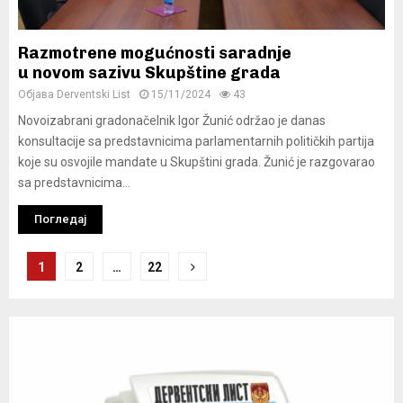
Razmotrene mogućnosti saradnje
u novom sazivu Skupštine grada
Објава
Derventski List
15/11/2024
43
Novoizabrani gradonačelnik Igor Žunić održao je danas
konsultacije sa predstavnicima parlamentarnih političkih partija
koje su osvojile mandate u Skupštini grada. Žunić je razgovarao
sa predstavnicima...
Погледај
Navigacija
1
2
…
22
člancima