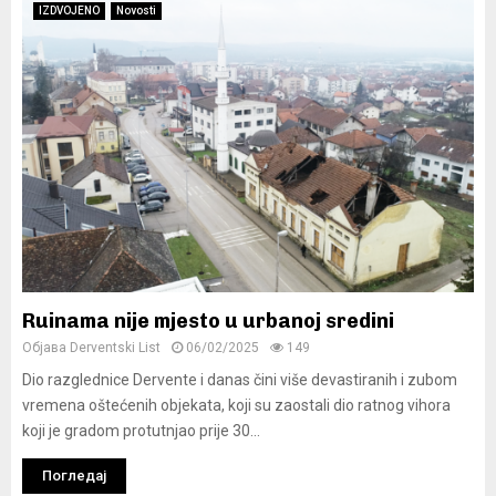
IZDVOJENO
Novosti
Ruinama nije mjesto u urbanoj sredini
Објава
Derventski List
06/02/2025
149
Dio razglednice Dervente i danas čini više devastiranih i zubom
vremena oštećenih objekata, koji su zaostali dio ratnog vihora
koji je gradom protutnjao prije 30...
Погледај