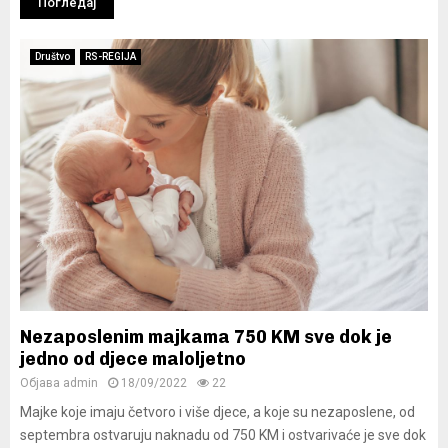
Погледај
Društvo
RS-REGIJA
Nezaposlenim majkama 750 KM sve dok je
jedno od djece maloljetno
Објава
admin
18/09/2022
22
Majke koje imaju četvoro i više djece, a koje su nezaposlene, od
septembra ostvaruju naknadu od 750 KM i ostvarivaće je sve dok