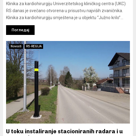
Klinika za kardiohirurgiju Univerzitetskog kliničkog centra (UKC)
RS danas je svečano otvorena u prisustvu najviših zvaničnika.
Klinika za kardiohirurgiju smještena je u objektu “Južno krilo”...
Погледај
Novosti
RS-REGIJA
U toku instaliranje stacioniranih radara i u