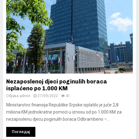
Nezaposlenoj djeci poginulih boraca
isplaćeno po 1.000 KM
Објава
admin
27/09/2022
41
Ministarstvo finansija Republike Srpske isplatilo je juče 2,8
miliona KM jednokratne pomoći u iznosu od po 1.000 KM za
nezaposlenu djecu poginulih boraca Odbrambeno –...
Погледај