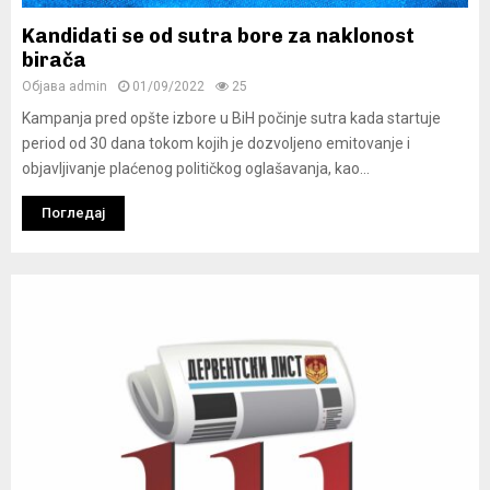
Kandidati se od sutra bore za naklonost
birača
Објава
admin
01/09/2022
25
Kampanja pred opšte izbore u BiH počinje sutra kada startuje
period od 30 dana tokom kojih je dozvoljeno emitovanje i
objavljivanje plaćenog političkog oglašavanja, kao...
Погледај