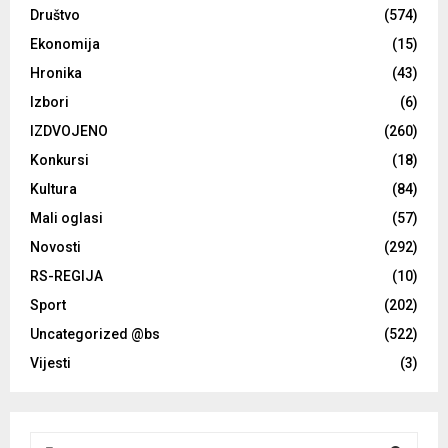
Društvo
(574)
Ekonomija
(15)
Hronika
(43)
Izbori
(6)
IZDVOJENO
(260)
Konkursi
(18)
Kultura
(84)
Mali oglasi
(57)
Novosti
(292)
RS-REGIJA
(10)
Sport
(202)
Uncategorized @bs
(522)
Vijesti
(3)
S