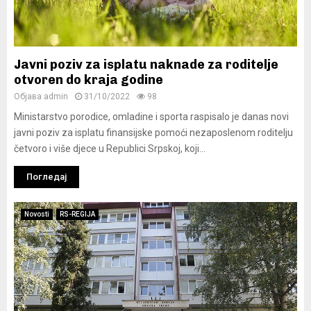
Javni poziv za isplatu naknade za roditelje
otvoren do kraja godine
Објава
admin
31/10/2022
98
Ministarstvo porodice, omladine i sporta raspisalo je danas novi
javni poziv za isplatu finansijske pomoći nezaposlenom roditelju
četvoro i više djece u Republici Srpskoj, koji...
Погледај
Novosti
RS-REGIJA