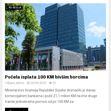
RS-REGIJA
Počela isplata 100 KM bivšim borcima
Објава
admin
23/09/2022
52
Ministarstvo finansija Republike Srpske doznačilo je danas
komercijalnim bankama i pošti 21,1 milion KM na ime druge
tranše jednokratne pomoći od po 100 KM za...