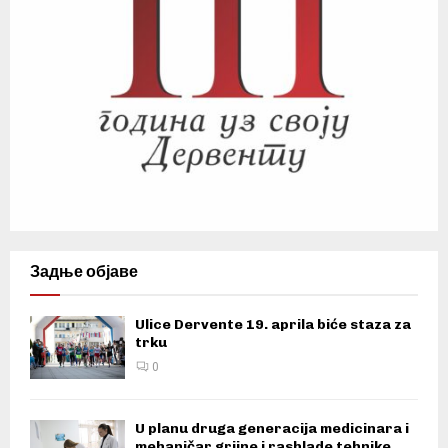
Задње објаве
Ulice Dervente 19. aprila biće staza za
trku
0
U planu druga generacija medicinara i
mehaničar grijne i rashlade tehnike