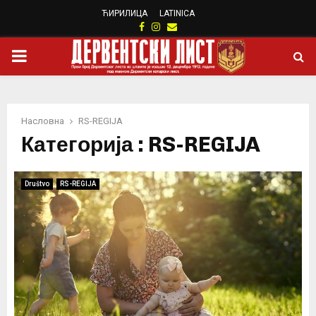
ЋИРИЛИЦА
LATINICA
Facebook
Instagram
Email
PRIMARY
MENU
Насловна
RS-REGIJA
Категорија : RS-REGIJA
Društvo
RS-REGIJA