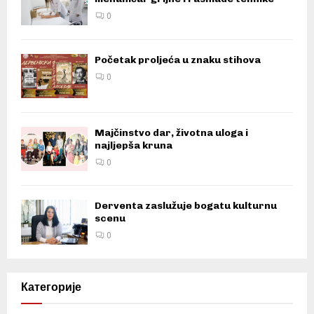
0
Početak proljeća u znaku stihova
0
Majčinstvo dar, životna uloga i
najljepša kruna
0
Derventa zaslužuje bogatu kulturnu
scenu
0
Категорије