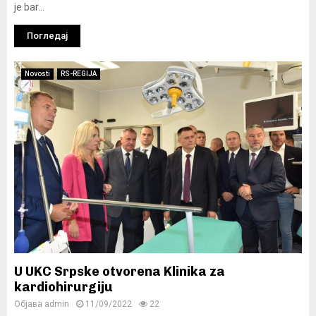
je bar...
Погледај
Novosti
RS-REGIJA
U UKC Srpske otvorena Klinika za
kardiohirurgiju
Објава
admin
11/09/2022
22