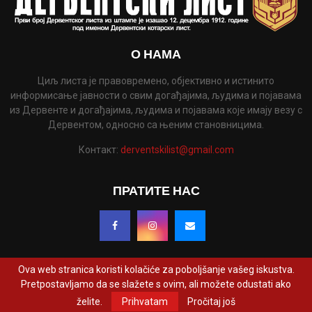
О НАМА
Циљ листа је правовремено, објективно и истинито
информисање јавности о свим догађајима, људима и појавама
из Дервенте и догађајима, људима и појавама које имају везу с
Дервентом, односно са њеним становницима.
Контакт:
derventskilist@gmail.com
ПРАТИТЕ НАС
Ova web stranica koristi kolačiće za poboljšanje vašeg iskustva.
Pretpostavljamo da se slažete s ovim, ali možete odustati ako
@2022 - www.derventskilist.net. Сва права задржана. Дизајнирао и развио
želite.
Prihvatam
Pročitaj još
ProCreative Studio