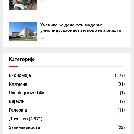
0
Ученике ће дочекати модерне
учионице, кабинети и ново игралиште
0
Категорије
Eкономија
(177)
Kолумнa
(31)
Uncategorized @sr
(1)
Вијести
(7)
Галерија
(11)
Друштво
(4.371)
Занимљивости
(23)