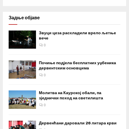
Задње објаве
Звуци цеза расхладили врело љетње
вече
0
Почиње подјела бесплатних уџбеника
дервентским основцима
0
Молитва на Каурској обали, па
зједнички поход на светилишта
0
Дервенћани даровали 26 литара крви