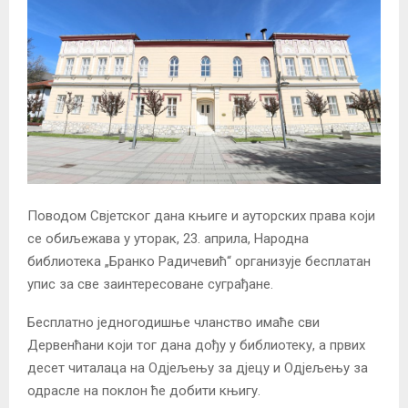
Поводом Свјетског дана књиге и ауторских права који
се обиљежава у уторак, 23. априла, Народна
библиотека „Бранко Радичевић“ организује бесплатан
упис за све заинтересоване суграђане.
Бесплатно једногодишње чланство имаће сви
Дервенћани који тог дана дођу у библиотеку, а првих
десет читалаца на Одјељењу за дјецу и Одјељењу за
одрасле на поклон ће добити књигу.