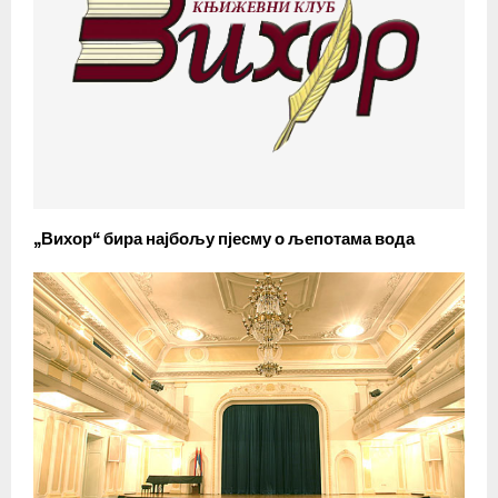
„Вихор“ бира најбољу пјесму о љепотама вода