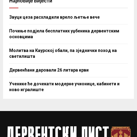
Најновије вијести
Звуци цеза расхладили врело љетње вече
Почиње подјела бесплатних уџбеника дервентским
основцима
Молитва на Каурској обали, па зједнички поход на
светилишта
Дервенћани даровали 26 литара крви
Ученике ће дочекати модерне учионице, кабинети и
ново игралиште