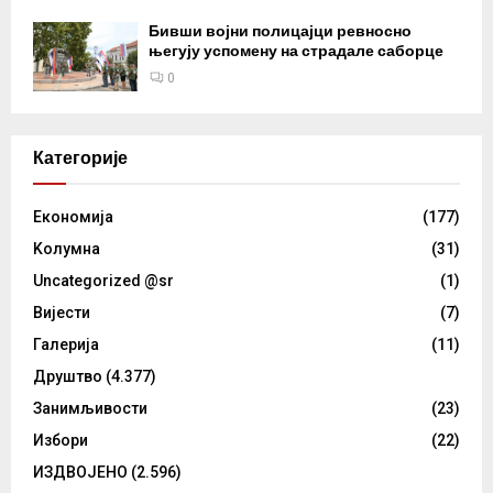
Бивши војни полицајци ревносно
његују успомену на страдале саборце
0
Категорије
Eкономија
(177)
Kолумнa
(31)
Uncategorized @sr
(1)
Вијести
(7)
Галерија
(11)
Друштво
(4.377)
Занимљивости
(23)
Избори
(22)
ИЗДВОЈЕНО
(2.596)