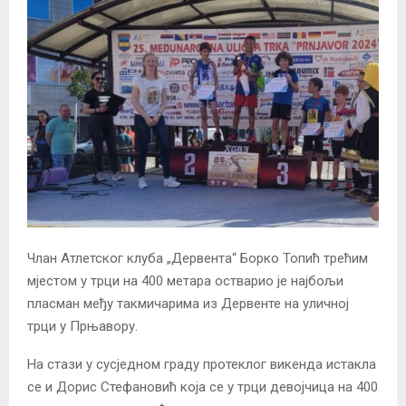
Члан Атлетског клуба „Дервента“ Борко Топић трећим
мјестом у трци на 400 метара остварио је најбољи
пласман међу такмичарима из Дервенте на уличној
трци у Прњавору.
На стази у сусједном граду протеклог викенда истакла
се и Дорис Стефановић која се у трци девојчица на 400