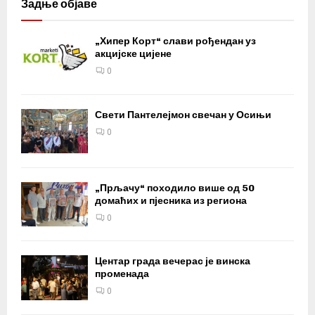
Задње објаве
„Хипер Корт“ слави рођендан уз
акцијске цијене
0
Свети Пантелејмон свечан у Осињи
0
„Прљачу“ походило више од 50
домаћих и пјесника из региона
0
Центар града вечерас је винска
променада
0