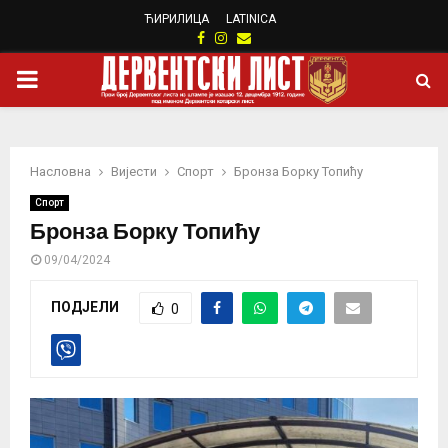
ЋИРИЛИЦА
LATINICA
Facebook
Instagram
Email
PRIMARY
MENU
Насловна
Вијести
Спорт
Бронза Борку Топићу
Спорт
Бронза Борку Топићу
09/04/2024
ПОДЈЕЛИ
0