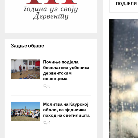
ПОДЈЕЛИ
Задње објаве
Почиње подјела
бесплатних уџбеника
дервентским
основцима
0
Молитва на Каурској
обали, па зједнички
поход на светилишта
0