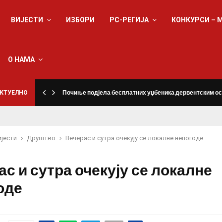
ВИЈЕСТИ
ИЗБОРИ
РС-РЕГИЈА
КОНКУРСИ – 
О НАМА
КТУЕЛНО
Почиње подјела бесплатних уџбеника дервентским о
ијести
Друштво
Вечерас и сутра очекују се локалне непогоде
с и сутра очекују се локалне
оде