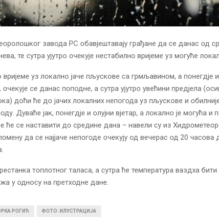
оролошког завода РС обавјештавају грађане да се данас од с
ева, те сутра ујутро очекује нестабилно вријеме уз могуће лока
 вријеме уз локално јаче пљускове са грмљавином, а понегдје и
а, очекује се данас поподне, а сутра ујутро увећини предјела (ос
стока) доћи ће до јачих локалних непогода уз пљускове и обилниј
ду. Дуваће јак, понегдје и олујни вјетар, а локално је могућа и п
е ће се наставити до средине дана – навели су из Хидрометео
помену да се најјаче непогоде очекују од вечерас од 20 часова 
.
рестанка топлотног таласа, а сутра ће температура ваздха бити
ижа у односу на претходне дане.
ОРКА РОГИЋ
ФОТО: ИЛУСТРАЦИЈА