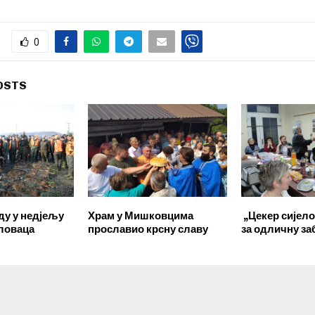
0
OSTS
ду у недјељу
Храм у Мишковцима
„Цекер сијело
 ловаца
прославио крсну славу
за одличну за