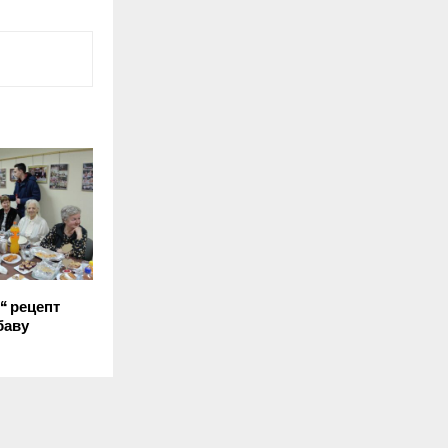
“ рецепт
баву