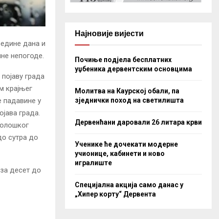
Најновије вијести
редине дана и
лне непогоде.
Почиње подјела бесплатних
уџбеника дервентским основцима
 појаву града
им крајњег
Молитва на Каурској обали, па
е падавине у
зједнички поход на светилишта
ојава града.
Дервенћани даровали 26 литара крви
ролошког
до сутра до
Ученике ће дочекати модерне
учионице, кабинети и ново
игралиште
 за десет до
Специјална акција само данас у
„Хипер корту“ Дервента