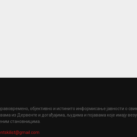
правовремено, објективно и истинито информисање јавности о сви
вама из Дервенте и догађајима, људима и појавама које имају вез
еним становницима.
ntskilist@gmail.com