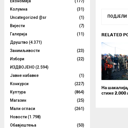
Eкономија
(177)
Kолумнa
(31)
ПОДЈЕЛИ
Uncategorized @sr
(1)
Вијести
(7)
Галерија
(11)
RELATED P
Друштво
(4.371)
Занимљивости
(23)
Избори
(22)
ИЗДВОЈЕНО
(2.594)
Јавне набавке
(1)
Конкурси
(227)
На шакалија
Култура
(864)
стиже 2.000
Магазин
(25)
Мали огласи
(261)
Новости
(1.798)
Обавјештења
(50)