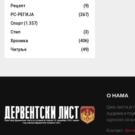
Рецепт
(9)
РС-РЕГИЈА
(267)
Спорт
(1.357)
Стил
(3)
Хроника
(406)
Читуље
(49)
О НАМА
Циљ листа је 
људима и поја
односно са њ
Контакт:
derve