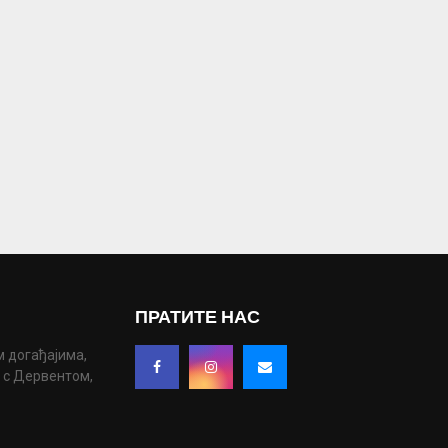
ПРАТИТЕ НАС
м догађајима,
у с Дервентом,