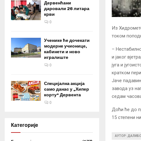
Дервенћани
даровали 26 литара
крви
0
Из Хидромете
током поподн
Ученике ће дочекати
модерне учионице,
– Нестабилно
кабинети и ново
и јаког вјетр
игралиште
југа и југои
0
кратком перио
Јаче падавин
Специјална акција
завода уз на
само данас у „Хипер
корту“ Дервента
седам часова
0
Доћи ће до п
15 степени н
Категорије
АУТОР: ДАЛИБ