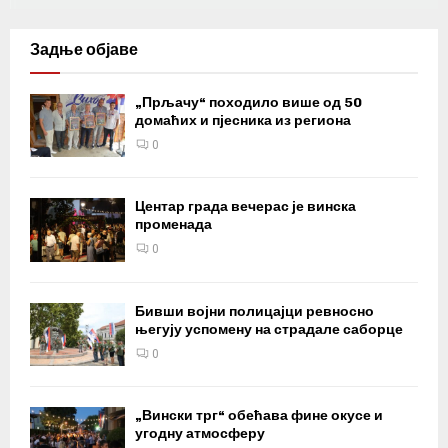
Задње објаве
„Прљачу“ походило више од 50
домаћих и пјесника из региона
0
Центар града вечерас је винска
променада
0
Бивши војни полицајци ревносно
његују успомену на страдале саборце
0
„Вински трг“ обећава фине окусе и
угодну атмосферу