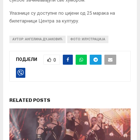
сукобе зачињавајући све хумором.
Улазнице су доступне по цијени од 25 марака на
билетарници Центра за културу.
АУТОР: АНГЕЛИНА ДУЈАКОВИЋ
ФОТО: ИЛУСТРАЦИЈА
ПОДЈЕЛИ
0
RELATED POSTS