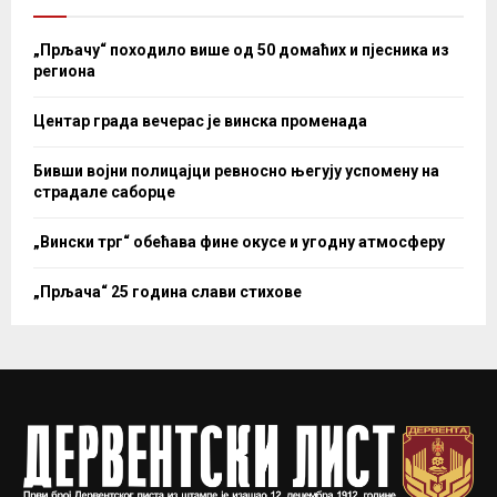
„Прљачу“ походило више од 50 домаћих и пјесника из
региона
Центар града вечерас је винска променада
Бивши војни полицајци ревносно његују успомену на
страдале саборце
„Вински трг“ обећава фине окусе и угодну атмосферу
„Прљача“ 25 година слави стихове