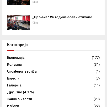
0
„Прљача“ 25 година слави стихове
0
Категорије
Eкономија
(177)
Kолумнa
(31)
Uncategorized @sr
(1)
Вијести
(7)
Галерија
(11)
Друштво
(4.376)
Занимљивости
(23)
Избори
(22)