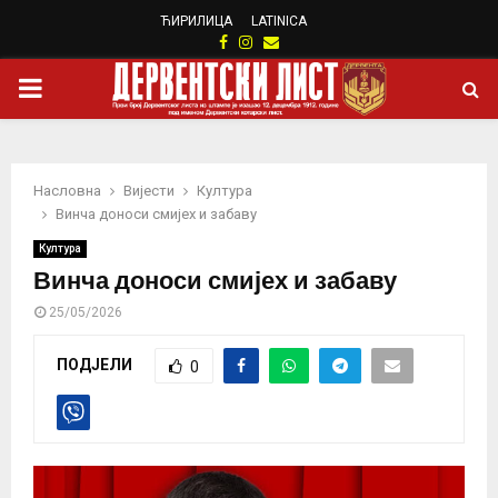
ЋИРИЛИЦА
LATINICA
Facebook
Instagram
Email
PRIMARY
MENU
Насловна
Вијести
Култура
Винча доноси смијех и забаву
Култура
Винча доноси смијех и забаву
25/05/2026
ПОДЈЕЛИ
0