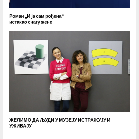
Роман „И ја сам рођена“
истакао снагу жене
ЖЕЛИМО ДА ЉУДИ У МУЗЕЈУ ИСТРАЖУЈУ И
УЖИВАЈУ