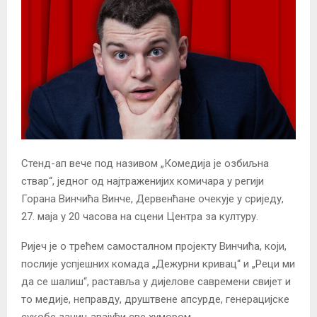
Стенд-ап вече под називом „Комедија је озбиљна
ствар“, једног од најтраженијих комичара у регији
Горана Винчића Винче, Дервенћане очекује у сриједу,
27. маја у 20 часова на сцени Центра за културу.
Ријеч је о трећем самосталном пројекту Винчића, који,
послије успјешних комада „Дежурни кривац“ и „Реци ми
да се шалиш“, раставља у дијелове савремени свијет и
то медије, неправду, друштвене апсурде, генерацијске