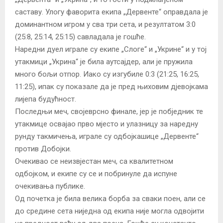
саставу. Улогу фаворита екипа „Дервенте“ оправдала је
доминантном игром у сва три сета, и резултатом 3:0
(25:8, 25:14, 25:15) савладала је гошће.
Наредни дуел играле су екипе „Слоге“ и „Укрине“ и у тој
утакмици „Укрина“ је била аутсајдер, али је пружила
много бољи отпор. Иако су изгубиле 0:3 (21:25, 16:25,
11:25), ипак су показале да је пред њиховим дјевојкама
лијепа будућност.
Последњи меч, својеврсно финале, јер је побједник те
утакмице освајао прво мјесто и улазницу за наредну
рунду такмичења, играле су одбојкашице „Дервенте“
против Добојки.
Очекивао се неизвјестан меч, са квалитетном
одбојком, и екипе су се и побринуле да испуне
очекивања публике.
Од почетка је била велика борба за сваки поен, али се
до средине сета ниједна од екипа није могла одвојити