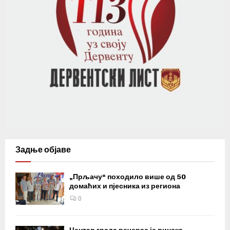
Задње објаве
„Прљачу“ походило више од 50
домаћих и пјесника из региона
0