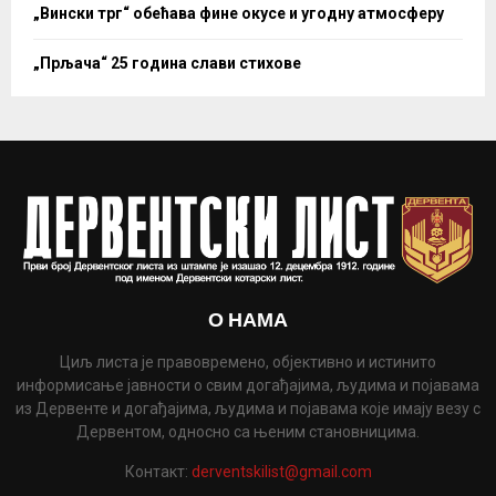
„Вински трг“ обећава фине окусе и угодну атмосферу
„Прљача“ 25 година слави стихове
О НАМА
Циљ листа је правовремено, објективно и истинито
информисање јавности о свим догађајима, људима и појавама
из Дервенте и догађајима, људима и појавама које имају везу с
Дервентом, односно са њеним становницима.
Контакт:
derventskilist@gmail.com