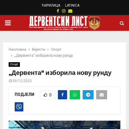
ЋИРИЛИЦА
LATINICA
Facebook
Instagram
Email
PRIMARY
MENU
Насловна
Вијести
Спорт
„Дервента“ изборила нову рунду
Спорт
„Дервента“ изборила нову рунду
09/12/2023
ПОДЈЕЛИ
0