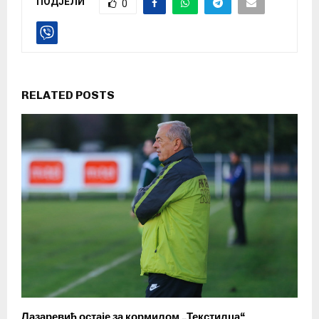
ПОДЈЕЛИ
0
RELATED POSTS
Лазаревић остаје за кормилом „Текстилца“