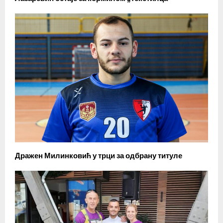
Дражен Милинковић у трци за одбрану титуле