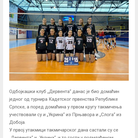
Одбојкашки клуб „Дервента“ данас је био домаћин
једног од турнира Кадетског првенства Републике
Српске, a поред домаћина у првом кругу такмичења
учествовали су и „Укрина“ из Прњавора и „Слога“ из
Добоја.
У првој утакмици такмичарског дана састали су се
„Дервента“ и „Укрина“, и то гости у подмлађеном