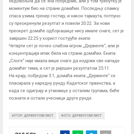
недовољна да се зна побједник, али у том тренутку је
моментум био на страни домаћих. Последњу сламку
спаса узима тренер гостију, и након тајмаута, потпуно
су преокренули резултат и повели 20:22. За нови
преокрет домаће одбојкашице нису имале снаге, сет је
завршен 22:25 у корист гостујуће екипе.
Четврти сет је почео слабом игром „Дервенте“, али је
концентрација ипак била на страни домаћих. Екипа
„Слоге“ није имала више снаге да издржи све нападе
домаћег тима, и сет је ријешен резултатом 25:11.
На крају, побједом 3:1, домаћа екипа „Дервенте“ се
пласирала у наредну рунду Кадетског првенства, а
када се одиграју и утакмице у осталим групама, биће
познати и остали учесници друге рунде.
АУТОР: ДЕРВЕНТСКИ ЛИСТ
ФОТО: ДЕРВЕНТСКИ ЛИСТ