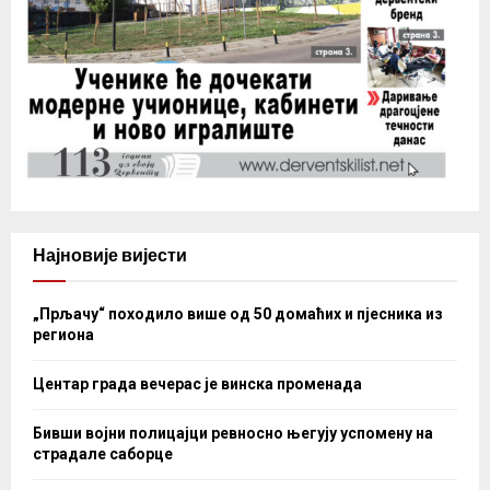
Најновије вијести
„Прљачу“ походило више од 50 домаћих и пјесника из
региона
Центар града вечерас је винска променада
Бивши војни полицајци ревносно његују успомену на
страдале саборце