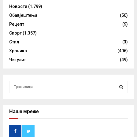
Новости
(1.799)
Обавјештења
(50)
Рецепт
(9)
Спорт
(1.357)
Стил
(3)
Хроника
(406)
Читуље
(49)
S
e
a
S
r
c
Наше мреже
E
h
f
A
o
r
R