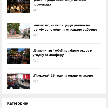
Центар града вечерас је винска
променада
0
Бивши војни полицајци ревносно
његују успомену на страдале саборце
0
„Вински трг“ обећава фине окусе и
угодну атмосферу
0
„Прљача“ 25 година слави стихове
0
Категорије