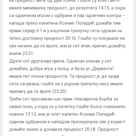
на предност већу од два поена. Гошће су константо
имале минималну предност, до резултата 14:15, а онда
са одличном игром у одбрани и пар одличних контра –
напада преко капитена Ксение Попадић домаћи тим
прави серију 6:1 и у кључном тренутку сета одлази на
тепко достижну предност 20:16. Гошће су покушале на
све начине да се врате, али је сет ипак припао домаћој
екипи 25:21.
Други сет другачија прича. Одличан улазак у сет
домаћих, добра игра у пољу, и брзо је „Дервента“
имала пет поена предности. Та предност је до краја
сета сачувана, гошће ни у једном тренутку нису имале
прилику да се врате (25:20).
Трећи сет пресликан као први. Неизвјесна борба за
сваки поен, у којој се у почетку гошће боље сналазиле,
повеле 13:15, али је опет капитен Ксениа Попадић
сјајном одбраном и нападом преокренула све у корист
домаће екипе и донијела предност 20:18. Предност