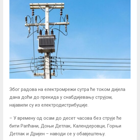
Због радова на електромрежи сутра ће током дијела
дана доћи до прекида у снабдијевању струјом,
најавили су из електродистрибуције.
– У времену од осам до десет часова без струје ће
бити Рапћани, Доњи Детлак, Календеровци, Горњи
Детлак и Дријен – наводи се у обавјештењу.