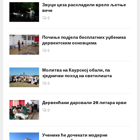
Звуци цеза расхладили врело љетње
вече
0
Почиње подјела бесплатних уџбеника
дервентским основцима
0
Молитва на Каурској обали, па
зједнички поход на светилишта
0
Дервенћани даровали 26 литара крви
0
Ученике ће дочекати модерне