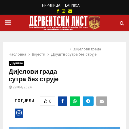
ЋИРИЛИЦА
LATINICA
Facebook
Instagram
Email
PRIMARY
MENU
Дијелови града
Насловна
Вијести
Друштво
сутра без струје
Друштво
Дијелови града
сутра без струје
29/04/2024
ПОДЈЕЛИ
0