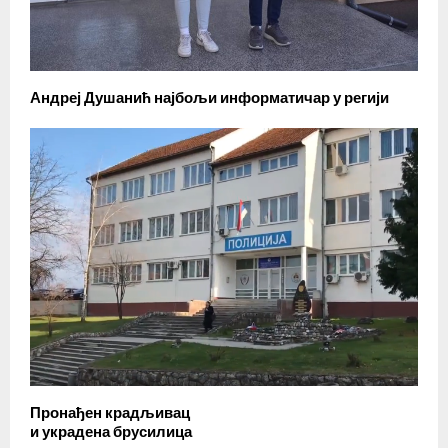
Андреј Душанић најбољи информатичар у регији
Пронађен крадљивац
и украдена брусилица