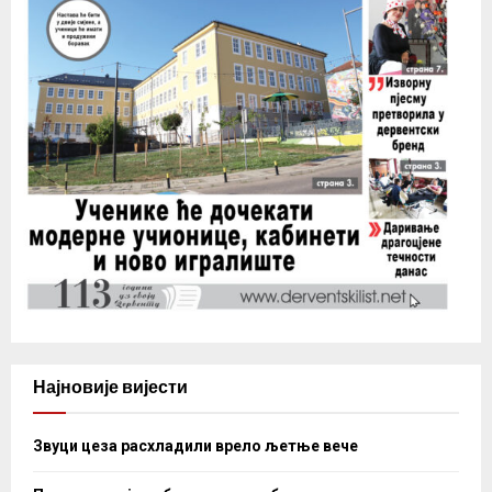
Најновије вијести
Звуци цеза расхладили врело љетње вече