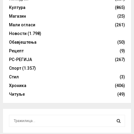
Култура
(865)
Магазин
(25)
Мали огласи
(261)
Новости
(1.798)
Обавјештења
(50)
Рецепт
(9)
РС-РЕГИЈА
(267)
Спорт
(1.357)
Стил
(3)
Хроника
(406)
Читуље
(49)
S
e
a
S