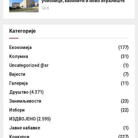
учионице, кабинети и ново игралиште
0
Категорије
Eкономија
(177)
Kолумнa
(31)
Uncategorized @sr
(1)
Вијести
(7)
Галерија
(11)
Друштво
(4.371)
Занимљивости
(23)
Избори
(22)
ИЗДВОЈЕНО
(2.595)
Јавне набавке
(1)
Конкурси
(227)