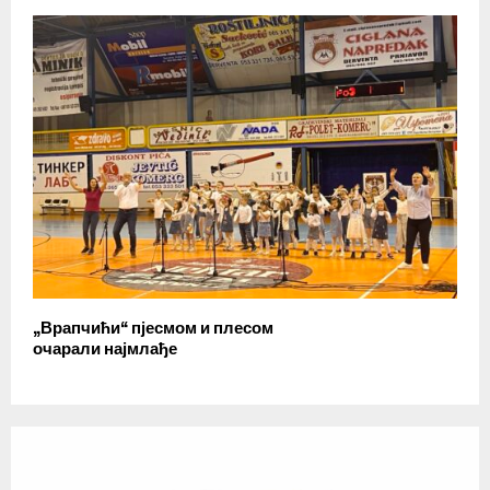
„Врапчићи“ пјесмом и плесом
очарали најмлађе