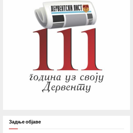
Задње објаве