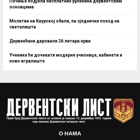
Почиње подјела бесплатних уџбеника дервентским
основцима
Молитва на Каурској обали, па зједнички поход на
светилишта
Дервенћани даровали 26 литара крви
Ученике ће дочекати модерне учионице, кабинети и
ново игралиште
О НАМА