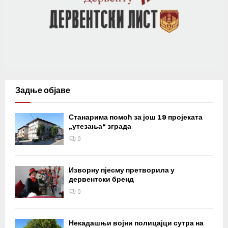
Задње објаве
Станарима помоћ за још 19 пројеката
„утезања“ зграда
0
Изворну пјесму претворила у
дервентски бренд
0
Некадашњи војни полицајци сутра на