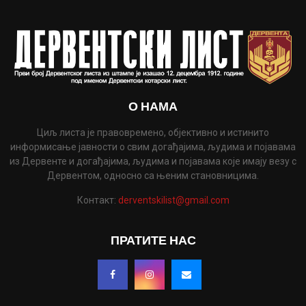
О НАМА
Циљ листа је правовремено, објективно и истинито
информисање јавности о свим догађајима, људима и појавама
из Дервенте и догађајима, људима и појавама које имају везу с
Дервентом, односно са њеним становницима.
Контакт:
derventskilist@gmail.com
ПРАТИТЕ НАС