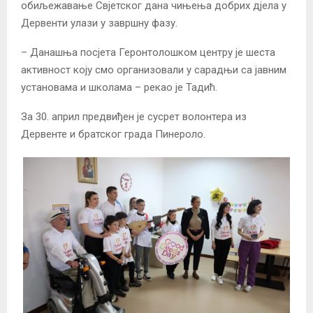
обиљежавање Свјетског дана чињења добрих дјела у
Дервенти улази у завршну фазу.
– Данашња посјета Геронтолошком центру је шеста
активност коју смо организовали у сарадњи са јавним
установама и школама – рекао је Тадић.
За 30. април предвиђен је сусрет волонтера из
Дервенте и братског града Пинероло.