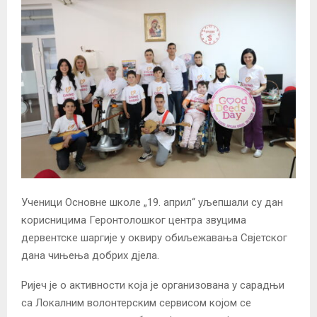
Ученици Основне школе „19. април“ уљепшали су дан
корисницима Геронтолошког центра звуцима
дервентске шаргије у оквиру обиљежавања Свјетског
дана чињења добрих дјела.
Ријеч је о активности која је организована у сарадњи
са Локалним волонтерским сервисом којом се