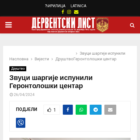
ЋИРИЛИЦА
LATINICA
Facebook
Instagram
Email
PRIMARY
MENU
Звуци шаргије испунили
Насловна
Вијести
Друштво
Геронтолошки центар
Друштво
Звуци шаргије испунили
Геронтолошки центар
26/04/2024
ПОДЈЕЛИ
1