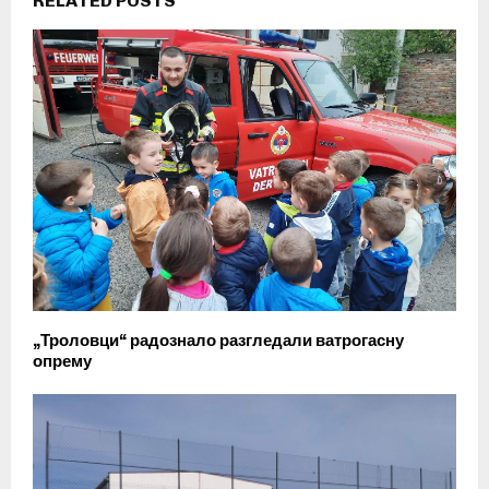
RELATED POSTS
„Троловци“ радознало разгледали ватрогасну
опрему