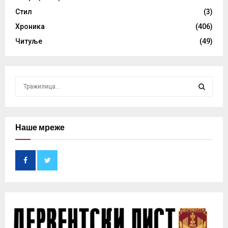
Стил
(3)
Хроника
(406)
Читуље
(49)
S
e
a
S
r
c
Наше мреже
E
h
f
A
o
r
R
:
C
H