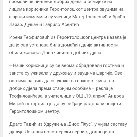
промовише чињење добрих дјела, а осмијехе на
лицима корисника Геронтолошког центра звуцима на
шаргији измамили су ученици Матеј Топаловић и браћа
Лазар, Душан и Гаврило Асентић.
Ирена Теофиловић из Геронтолошког центра казала је
да је ова установа била домаћин двије активности
обиљежавања Дана чињења добрих дјела.
– Наши корисници су се веома обрадовали гостима и
заиста су уживали у дружењу и звуцима шаргије. Све
ово има за циљ да се укаже на важност чињења
добрих дјела према старијим особама – рекла је
Теофиловићева, а учитељица у ОШ „19. април“ Андреа
Миљић потврдила је да су се ђаци радовали посјети
Геронтолошком центру.
Драго Тадић из Удружења „Биос Плус“, у чијем саставу
дјелује Локални волонтерски сервис, додао је да