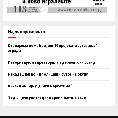
Најновије вијести
Станарима помоћ за још 19 пројеката „утезања“
зграда
Изворну пјесму претворила у дервентски бренд
Некадашњи војни полицајци сутра на окупу
Викенд акција у „Шики маркетима“
Звуци цеза расхладили врело љетње вече