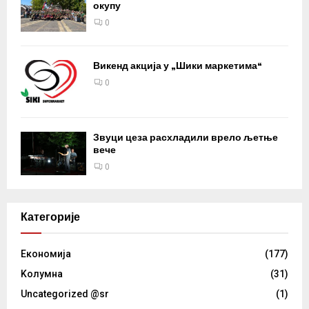
окупу
0
Викенд акција у „Шики маркетима“
0
Звуци цеза расхладили врело љетње
вече
0
Категорије
Eкономија
(177)
Kолумнa
(31)
Uncategorized @sr
(1)