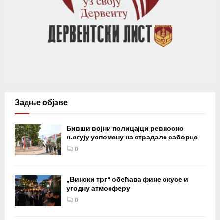
Задње објаве
Бивши војни полицајци ревносно
његују успомену на страдале саборце
0
„Вински трг“ обећава фине окусе и
угодну атмосферу
0