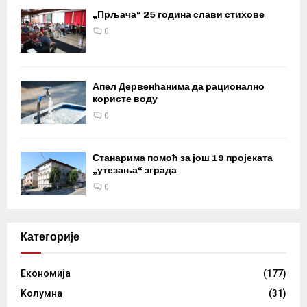
„Прљача“ 25 година слави стихове
0
Апел Дервенћанима да рационално
користе воду
0
Станарима помоћ за још 19 пројеката
„утезања“ зграда
0
Категорије
Eкономија
(177)
Kолумнa
(31)