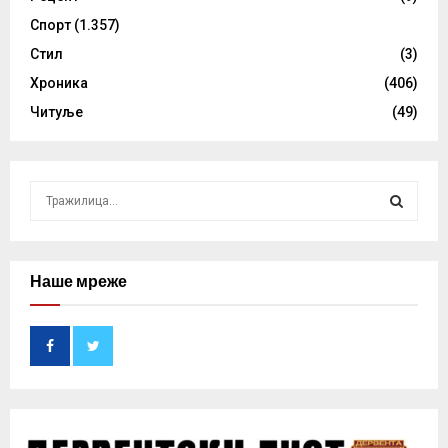
Спорт
(1.357)
Стил
(3)
Хроника
(406)
Читуље
(49)
S
e
a
S
r
c
Наше мреже
E
h
f
A
o
r
R
:
C
H