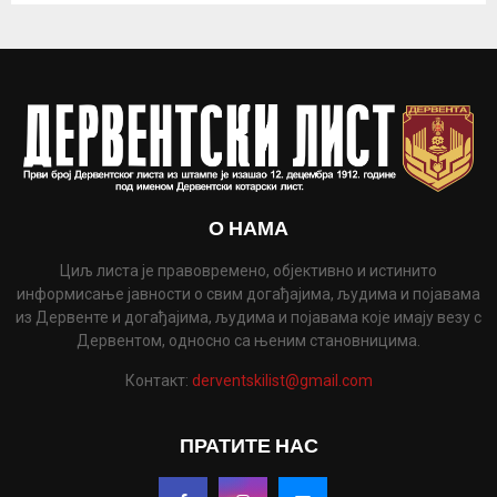
О НАМА
Циљ листа је правовремено, објективно и истинито
информисање јавности о свим догађајима, људима и појавама
из Дервенте и догађајима, људима и појавама које имају везу с
Дервентом, односно са њеним становницима.
Контакт:
derventskilist@gmail.com
ПРАТИТЕ НАС