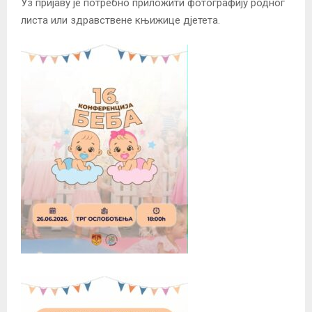
Уз пријаву је потребно приложити фотографију родног
листа или здравствене књижице дјетета.