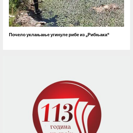
Почело уклањање угинуле рибе из „Рибњака“