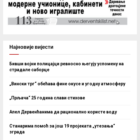
Најновије вијести
Бивши војни полицајци ревносно његују успомену на
страдале саборце
„Вински трг“ обећава фине окусе и угодну атмосферу
„Прљача“ 25 година слави стихове
Апел Дервенћанима да рационално користе воду
Станарима помоћ за још 19 пројеката „утезања“
зграда