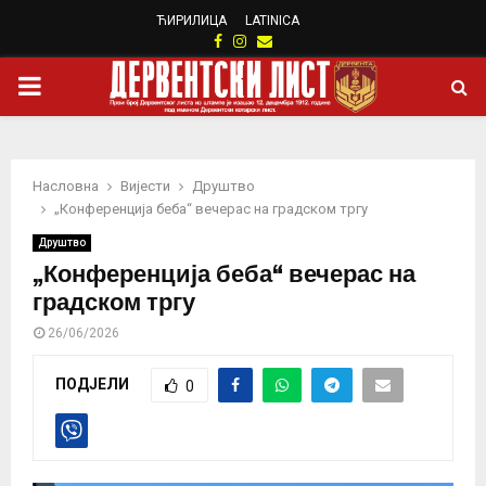
ЋИРИЛИЦА
LATINICA
Facebook
Instagram
Email
PRIMARY
MENU
Насловна
Вијести
Друштво
„Конференција беба“ вечерас на градском тргу
Друштво
„Конференција беба“ вечерас на
градском тргу
26/06/2026
ПОДЈЕЛИ
0