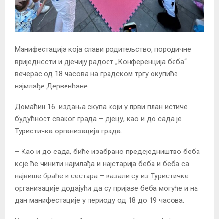
Манифестација која слави родитељство, породичне
вриједности и дјечију радост „Конференција беба“
вечерас од 18 часова на градском тргу окупиће
најмлађе Дервенћане.
Домаћин 16. издања скупа који у први план истиче
будућност сваког града – дјецу, као и до сада је
Туристичка организација града.
– Као и до сада, биће изабрано предсједништво беба
које ће чинити најмлађа и најстарија беба и беба са
највише браће и сестара – казали су из Туристичке
организације додајући да су пријаве беба могуће и на
дан манифестације у периоду од 18 до 19 часова.