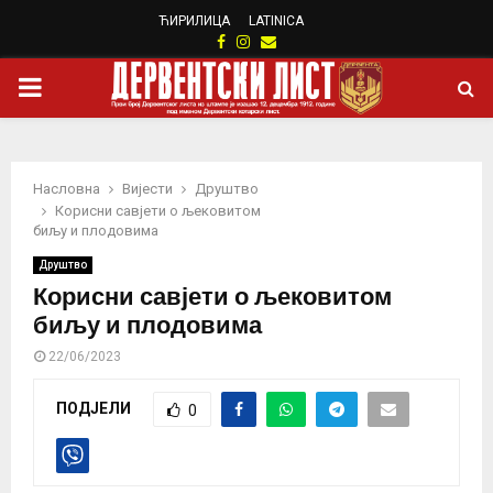
ЋИРИЛИЦА
LATINICA
Facebook
Instagram
Email
PRIMARY
MENU
Насловна
Вијести
Друштво
Корисни савјети о љековитом
биљу и плодовима
Друштво
Корисни савјети о љековитом
биљу и плодовима
22/06/2023
ПОДЈЕЛИ
0