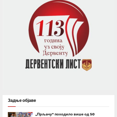
Задње објаве
„Прљачу“ походило више од 50