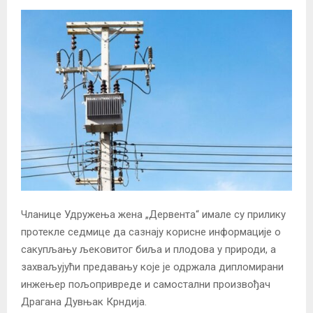
Чланице Удружења жена „Дервента“ имале су прилику
протекле седмице да сазнају корисне информације о
сакупљању љековитог биља и плодова у природи, а
захваљујући предавању које је одржала дипломирани
инжењер пољопривреде и самостални произвођач
Драгана Дувњак Крндија.