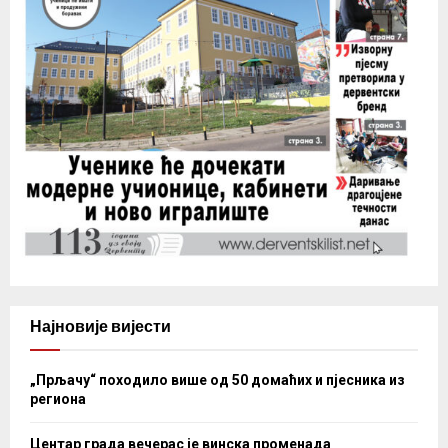
Најновије вијести
„Прљачу“ походило више од 50 домаћих и пјесника из
региона
Центар града вечерас је винска променада