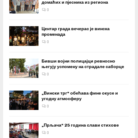
домаћих и пјесника из региона
0
Центар града вечерас је винска
променада
0
Бивши војни полицајци ревносно
његују успомену на страдале саборце
0
„Вински трг“ обећава фине окусе и
угодну атмосферу
0
„Прљача“ 25 година слави стихове
0