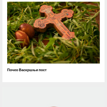
Почео Васкршњи пост