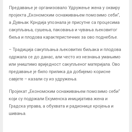
Предавање је организовало Удружење жена у оквиру
пројекта „Економским оснаживањем помозимо себи“,
а Дувњак Крндија упознала је присутне са процесима
сакупљања, сушења, паковања и чувања љековитог
биља и плодова карактеристичних за ово поднебље.
– Традиција сакупљања љековитих биљака и плодова
одржала се до данас, али често из незнања умањимо
или уништимо вриједност сакупљеног материјала. Ово
предавање је било прилика да добијемо корисне
савјете – казали су из удружења.
Пројекат „Економским оснаживањем помозимо себи“
који су подржали Екуменска иницијатива жена и
Градска управа, а обухвата и радионице кројења и
шивања.