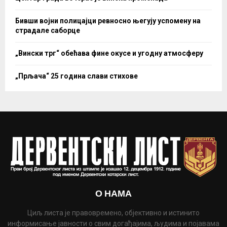
Бивши војни полицајци ревносно његују успомену на
страдале саборце
„Вински трг“ обећава фине окусе и угодну атмосферу
„Прљача“ 25 година слави стихове
О НАМА
Циљ листа је правовремено, објективно и истинито
информисање јавности о свим догађајима, људима и појавама