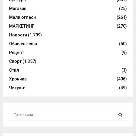
Магазин
(25)
Мали огласи
(261)
МАРКЕТИНГ
(270)
Новости
(1.799)
Обавјештења
(50)
Рецепт
(9)
Спорт
(1.357)
Стил
(3)
Хроника
(406)
Читуље
(49)
S
e
a
S
r