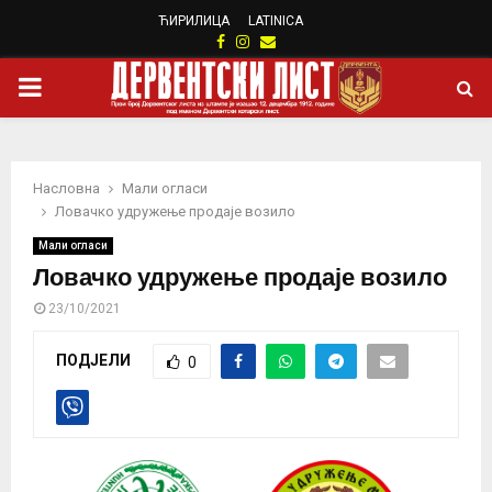
ЋИРИЛИЦА
LATINICA
Facebook
Instagram
Email
PRIMARY
MENU
Насловна
Мали огласи
Ловачко удружење продаје возило
Мали огласи
Ловачко удружење продаје возило
23/10/2021
ПОДЈЕЛИ
0