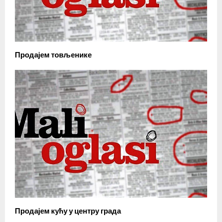
Продајем товљенике
Продајем кућу у центру града