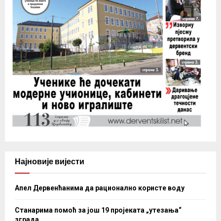
Најновије вијести
Апел Дервенћанима да рационално користе воду
Станарима помоћ за још 19 пројеката „утезања“
зграда