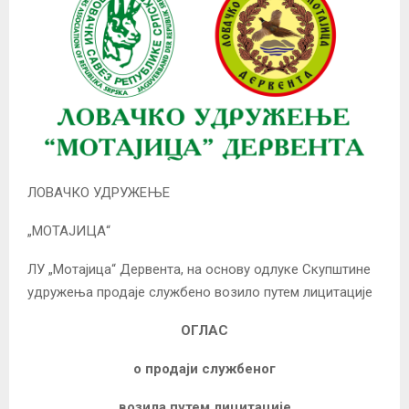
ЛОВАЧКО УДРУЖЕЊЕ
„МОТАЈИЦА“
ЛУ „Мотајица“ Дервента, на основу одлуке Скупштине
удружења продаје службено возило путем лицитације
ОГЛАС
о продаји службеног
возила путем лицитације