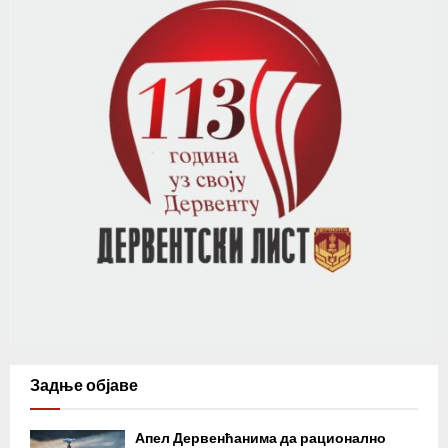
Задње објаве
Апел Дервенћанима да рационално