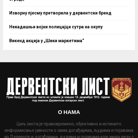
Изворну пјесму претворила у дервентски бренд
Некадашњи војни полицајци сутра на окупу
Викенд акција у „Шики маркетима“
О НАМА
Циљ листа је правовремено, објективно и истинито
информисање јавности о свим догађајима, људима и појавама
из Дервенте и догађајима, људима и појавама које имају везу с