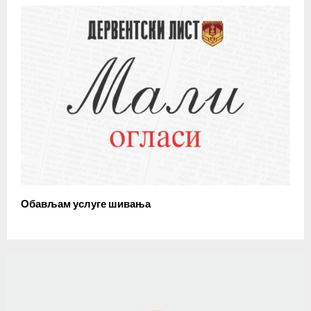
Обављам услуге шивања