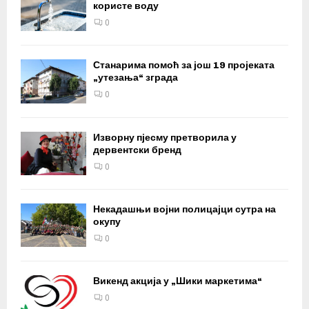
користе воду
0
Станарима помоћ за још 19 пројеката
„утезања“ зграда
0
Изворну пјесму претворила у
дервентски бренд
0
Некадашњи војни полицајци сутра на
окупу
0
Викенд акција у „Шики маркетима“
0