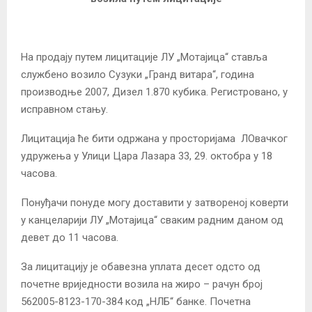
На продају путем лицитације ЛУ „Мотајица“ ставља
службено возило Сузуки „Гранд витара“, година
производње 2007, Дизел 1.870 кубика. Регистровано, у
исправном стању.
Лицитација ће бити одржана у просторијама ЛОвачког
удружења у Улици Цара Лазара 33, 29. октобра у 18
часова.
Понуђачи понуде могу доставити у затвореној коверти
у канцеларији ЛУ „Мотајица“ сваким радним даном од
девет до 11 часова.
За лицитацију је обавезна уплата десет одсто од
почетне вриједности возила на жиро – рачун број
562005-8123-170-384 код „НЛБ“ банке. Почетна