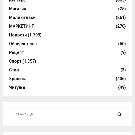
Магазин
(25)
Мали огласи
(261)
МАРКЕТИНГ
(270)
Новости
(1.799)
Обавјештења
(50)
Рецепт
(9)
Спорт
(1.357)
Стил
(3)
Хроника
(406)
Читуље
(49)
S
e
a
S
r