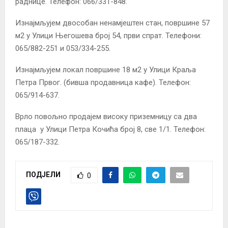
раднице. Телефон: 066/331-848.
Изнајмљујем двособан ненамјештен стан, површине 57
м2 у Улици Његошева број 54, први спрат. Телефони:
065/882-251 и 053/334-255.
Изнајмљујем локал површине 18 м2 у Улици Краља
Петра Првог. (бивша продавница кафе). Телефон:
065/914-637.
Врло повољно продајем високу приземницу са два
плаца у Улици Петра Кочића број 8, све 1/1. Телефон:
065/187-332.
ПОДЈЕЛИ
0