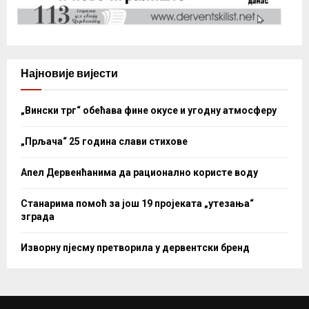
Најновије вијести
„Вински трг“ обећава фине окусе и угодну атмосферу
„Прљача“ 25 година слави стихове
Апел Дервенћанима да рационално користе воду
Станарима помоћ за још 19 пројеката „утезања“
зграда
Изворну пјесму претворила у дервентски бренд