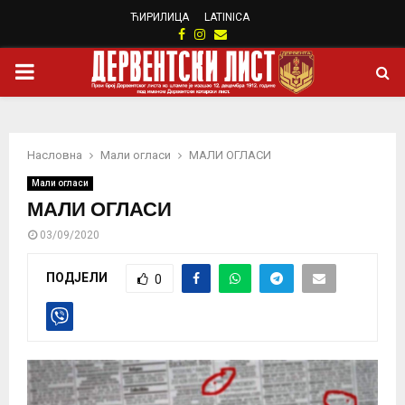
ЋИРИЛИЦА
LATINICA
Facebook
Instagram
Email
PRIMARY
MENU
Насловна
Мали огласи
МАЛИ ОГЛАСИ
Мали огласи
МАЛИ ОГЛАСИ
03/09/2020
ПОДЈЕЛИ
0