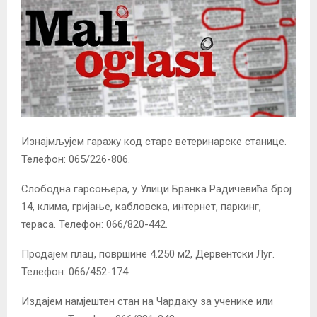
Изнајмљујем гаражу код старе ветеринарске станице.
Телефон: 065/226-806.
Слободна гарсоњера, у Улици Бранка Радичевића број
14, клима, гријање, кабловска, интернет, паркинг,
тераса. Телефон: 066/820-442.
Продајем плац, површине 4.250 м2, Дервентски Луг.
Телефон: 066/452-174.
Издајем намјештен стан на Чардаку за ученике или