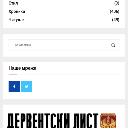
Стил
(3)
Хроника
(406)
Читуље
(49)
S
e
a
S
r
c
Наше мреже
E
h
f
A
o
r
R
:
C
H