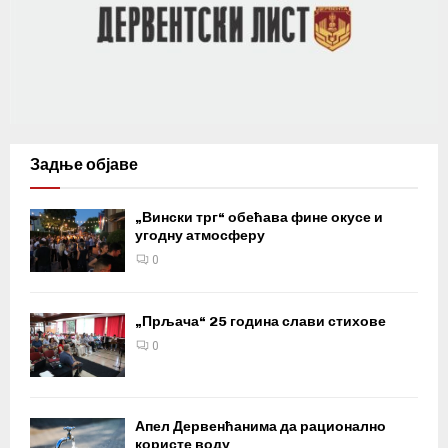
Задње објаве
„Вински трг“ обећава фине окусе и
угодну атмосферу
0
„Прљача“ 25 година слави стихове
0
Апел Дервенћанима да рационално
користе воду