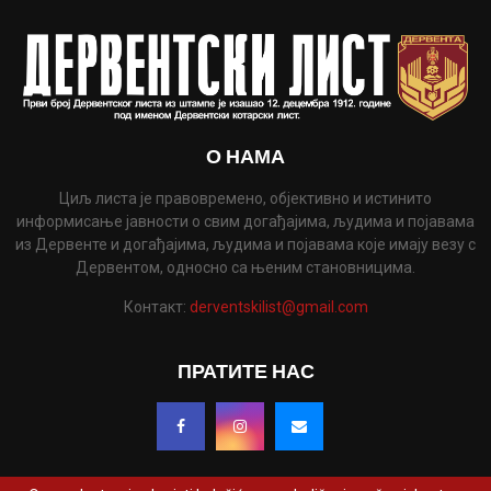
О НАМА
Циљ листа је правовремено, објективно и истинито
информисање јавности о свим догађајима, људима и појавама
из Дервенте и догађајима, људима и појавама које имају везу с
Дервентом, односно са њеним становницима.
Контакт:
derventskilist@gmail.com
ПРАТИТЕ НАС