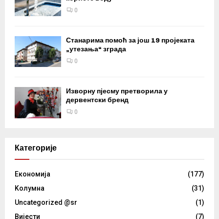
0
Станарима помоћ за још 19 пројеката
„утезања“ зграда
0
Изворну пјесму претворила у
дервентски бренд
0
Категорије
Eкономија
(177)
Kолумнa
(31)
Uncategorized @sr
(1)
Вијести
(7)