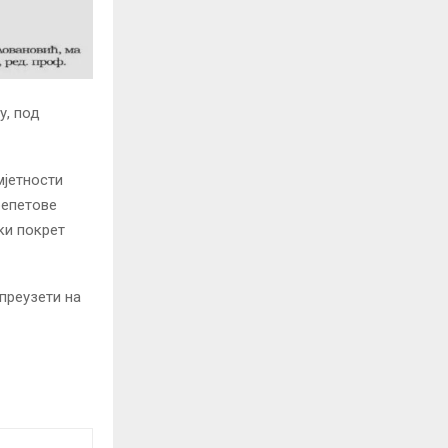
у, под
мјетности
репетове
ки покрет
 преузети на