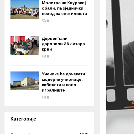
Молитва на Каурској
обали, па зједнички
поход на светилишта
0
Дервенћани
даровали 26 литара
крви
0
Ученике ће дочекати
модерне учионице,
кабинети и ново
игралиште
0
Категорије