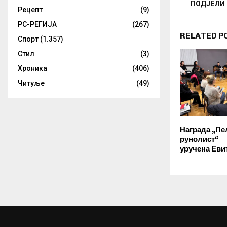
ПОДЈЕЛИ
Рецепт
(9)
РС-РЕГИЈА
(267)
RELATED P
Спорт
(1.357)
Стил
(3)
Хроника
(406)
Читуље
(49)
Награда „Пе
рунолист“
уручена Еви