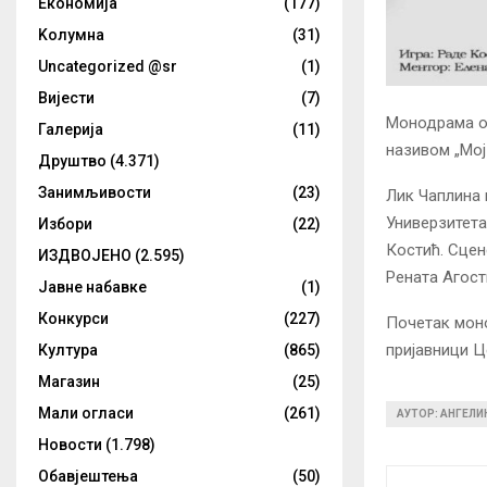
Eкономија
(177)
Kолумнa
(31)
Uncategorized @sr
(1)
Вијести
(7)
Монодрама о 
Галерија
(11)
називом „Мој
Друштво
(4.371)
Занимљивости
(23)
Лик Чаплина 
Универзитета
Избори
(22)
Костић. Сцен
ИЗДВОЈЕНО
(2.595)
Рената Агост
Јавне набавке
(1)
Конкурси
(227)
Почетак моно
пријавници Це
Култура
(865)
Магазин
(25)
Мали огласи
(261)
АУТОР: АНГЕЛ
Новости
(1.798)
Обавјештења
(50)