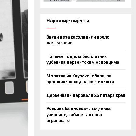
Најновије вијести
Звуци цеза расхладили врело
љетње вече
Почиње подјела бесплатних
уџбеника дервентским основцима
Молитва на Каурској обали, па
зједнички поход на светилишта
Дервенћани даровали 26 литара крви
Ученике ће дочекати модерне
учионице, кабинети и ново
игралиште