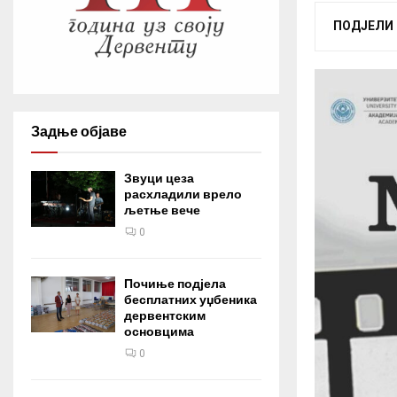
ПОДЈЕЛИ
Задње објаве
Звуци цеза
расхладили врело
љетње вече
0
Почиње подјела
бесплатних уџбеника
дервентским
основцима
0