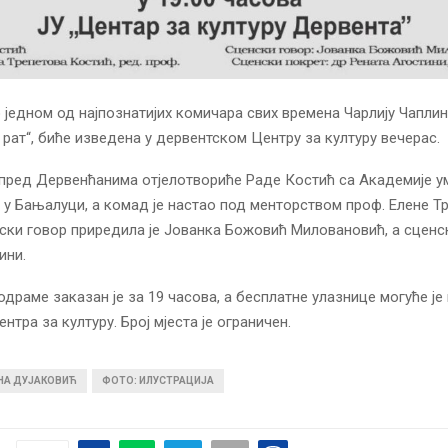
једном од најпознатијих комичара свих времена Чарлију Чаплин
 рат“, биће изведена у дервентском Центру за културу вечерас.
пред Дервенћанима отјелотвориће Раде Костић са Академије у
 у Бањалуци, а комад је настао под менторством проф. Елене Т
ски говор приредила је Јованка Божовић Миловановић, а сценс
ини.
драме заказан је за 19 часова, а бесплатне улазнице могуће је
нтра за културу. Број мјеста је ограничен.
ИНА ДУЈАКОВИЋ
ФОТО: ИЛУСТРАЦИЈА