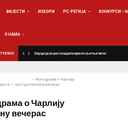
ВИЈЕСТИ
ИЗБОРИ
РС-РЕГИЈА
КОНКУРСИ – 
О НАМА
ТУЕЛНО
Звуци цеза расхладили врело љетње вече
Монодрама о Чарлију
ијести
Култура
Чаплину вечерас
рама о Чарлију
ну вечерас