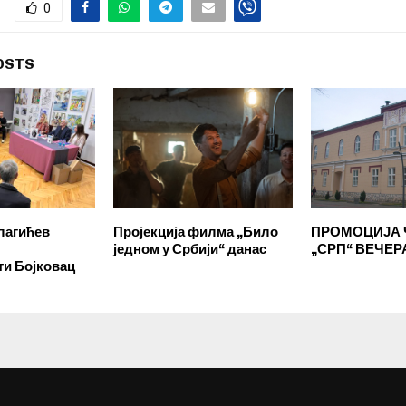
0
OSTS
лагићев
Пројекција филма „Било
ПРОМОЦИЈА
једном у Србији“ данас
„СРП“ ВЕЧЕР
ти Бојковац