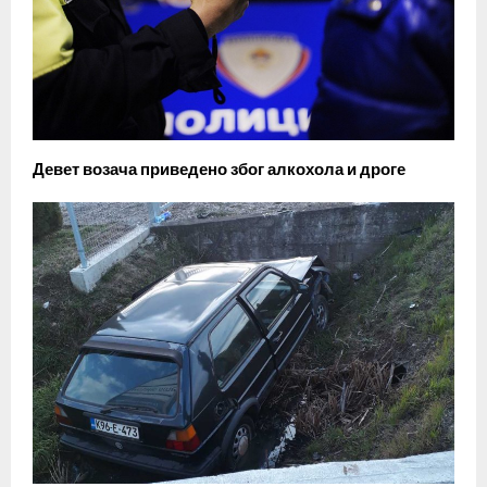
Девет возача приведено због алкохола и дроге