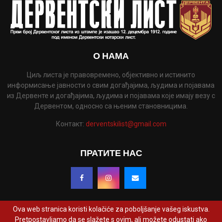
О НАМА
Циљ листа је правовремено, објективно и истинито
информисање јавности о свим догађајима, људима и појавама
из Дервенте и догађајима, људима и појавама које имају везу с
Дервентом, односно са њеним становницима.
Контакт:
derventskilist@gmail.com
ПРАТИТЕ НАС
Ova web stranica koristi kolačiće za poboljšanje vašeg iskustva.
Pretpostavljamo da se slažete s ovim, ali možete odustati ako