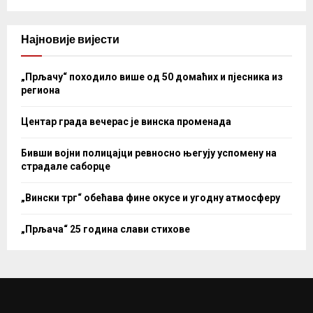
Најновије вијести
„Прљачу“ походило више од 50 домаћих и пјесника из
региона
Центар града вечерас је винска променада
Бивши војни полицајци ревносно његују успомену на
страдале саборце
„Вински трг“ обећава фине окусе и угодну атмосферу
„Прљача“ 25 година слави стихове