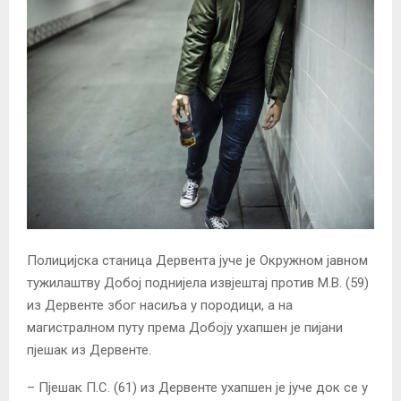
Полицијска станица Дервента јуче је Окружном јавном
тужилаштву Добој поднијела извјештај против М.В. (59)
из Дервенте због насиља у породици, а на
магистралном путу према Добоју ухапшен је пијани
пјешак из Дервенте.
– Пјешак П.С. (61) из Дервенте ухапшен је јуче док се у