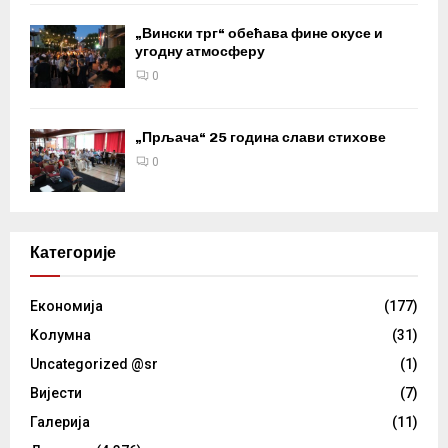
„Вински трг“ обећава фине окусе и
угодну атмосферу
0
„Прљача“ 25 година слави стихове
0
Категорије
Eкономија
(177)
Kолумнa
(31)
Uncategorized @sr
(1)
Вијести
(7)
Галерија
(11)