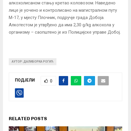
алкохолисаном стању кретао коловозом. Наведено
лице је уочено и контролисано на магистралном путу
М-17, у мјесту Плочник, подручје града Добоја.
Алкотестом је утврђено да има 2,30 g/kg алкохола у
организму – саопштено је из Полицијске управе Добој.
АУТОР: ДАЛИБОРКА РОГИЋ
ПОДЈЕЛИ
0
RELATED POSTS