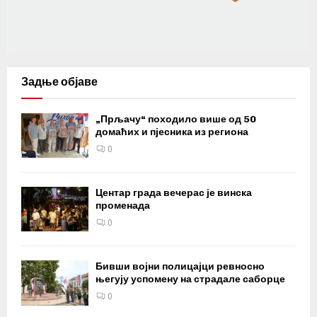
Задње објаве
„Прљачу“ походило више од 50
домаћих и пјесника из региона
0
Центар града вечерас је винска
променада
0
Бивши војни полицајци ревносно
његују успомену на страдале саборце
0