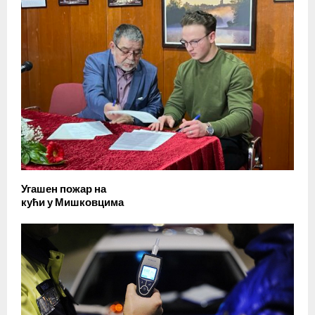
Угашен пожар на
кући у Мишковцима