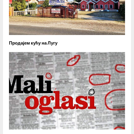
Продајем кућу на Лугу