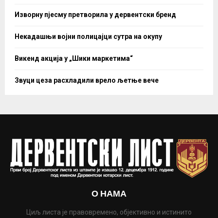
Изворну пјесму претворила у дервентски бренд
Некадашњи војни полицајци сутра на окупу
Викенд акција у „Шики маркетима“
Звуци цеза расхладили врело љетње вече
О НАМА
Циљ листа је правовремено, објективно и истинито