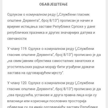
ОБАВЈЕШТЕЊЕ
Одлуком о комуналном реду („Службени гласник
општине Дервента“, број 8/13“) прописан је начин и
вријеме истицања заставе Републике Српске у дане
републичких празника и других значајнијих датума и
свечаности.
У члану 119. Одлуке о комуналном реду („Службени
гласник општине Дервента“, број 8/13“) прописано јe да
„на свим јавним објектима самосталних занатских и
угоститељских радњи морају бити уграђени држачи
застава на одговарајућем мјесту“.
У члану 120. Одлуке о комуналном реду („Службени
гласник општине Дервента“, број 8/13“) прописано је да
„сва предузећа, установе и друга правна лица који су
власници или корисници пословних просторија
обавезни су да имају одговарајућу заставу Републике