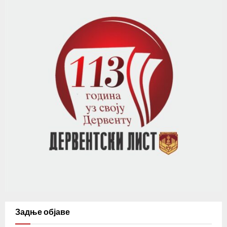
Задње објаве