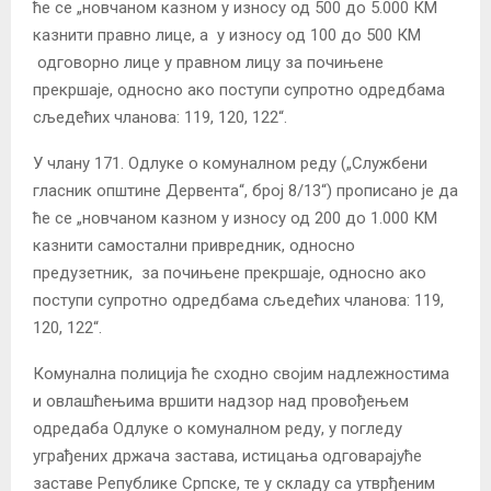
ће се „новчаном казном у износу од 500 до 5.000 КМ
казнити правно лице, а у износу од 100 до 500 КМ
одговорно лице у правном лицу за почињене
прекршаје, односно ако поступи супротно одредбама
сљедећих чланова: 119, 120, 122“.
У члану 171. Одлуке о комуналном реду („Службени
гласник општине Дервента“, број 8/13“) прописано је да
ће се „новчаном казном у износу од 200 до 1.000 КМ
казнити самостални привредник, односно
предузетник, за почињене прекршаје, односно ако
поступи супротно одредбама сљедећих чланова: 119,
120, 122“.
Комунална полиција ће сходно својим надлежностима
и овлашћењима вршити надзор над провођењем
одредаба Одлуке о комуналном реду, у погледу
уграђених држача застава, истицања одговарајуће
заставе Републике Српске, те у складу са утврђеним