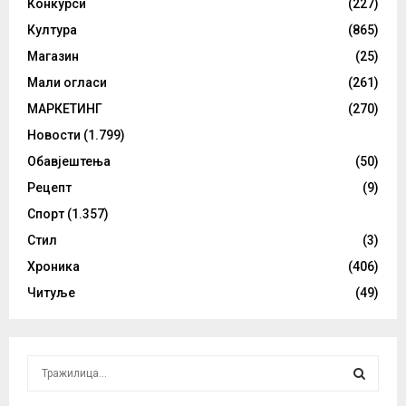
Конкурси
(227)
Култура
(865)
Магазин
(25)
Мали огласи
(261)
МАРКЕТИНГ
(270)
Новости
(1.799)
Обавјештења
(50)
Рецепт
(9)
Спорт
(1.357)
Стил
(3)
Хроника
(406)
Читуље
(49)
S
e
a