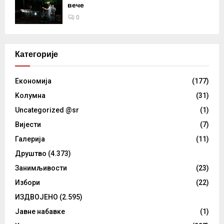
вече
0
Категорије
Eкономија
(177)
Kолумнa
(31)
Uncategorized @sr
(1)
Вијести
(7)
Галерија
(11)
Друштво
(4.373)
Занимљивости
(23)
Избори
(22)
ИЗДВОЈЕНО
(2.595)
Јавне набавке
(1)