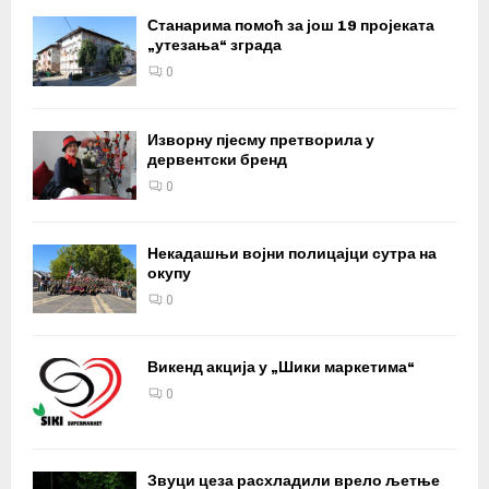
Станарима помоћ за још 19 пројеката
„утезања“ зграда
0
Изворну пјесму претворила у
дервентски бренд
0
Некадашњи војни полицајци сутра на
окупу
0
Викенд акција у „Шики маркетима“
0
Звуци цеза расхладили врело љетње