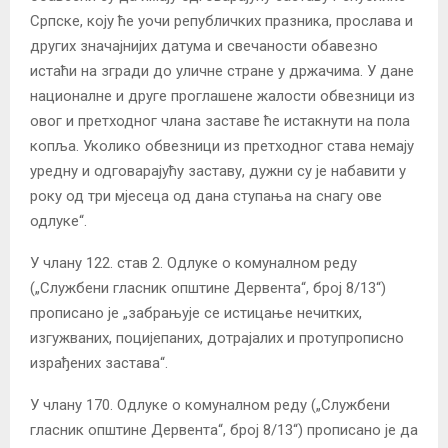
Српске, коју ће уочи републичких празника, прослава и
других значајнијих датума и свечаности обавезно
истаћи на згради до уличне стране у држачима. У дане
националне и друге проглашене жалости обвезници из
овог и претходног члана заставе ће истакнути на пола
копља. Уколико обвезници из претходног става немају
уредну и одговарајућу заставу, дужни су је набавити у
року од три мјесеца од дана ступања на снагу ове
одлуке“.
У члану 122. став 2. Одлуке о комуналном реду
(„Службени гласник општине Дервента“, број 8/13“)
прописано је „забрањује се истицање нечитких,
изгужваних, поцијепаних, дотрајалих и протупрописно
израђених застава“.
У члану 170. Одлуке о комуналном реду („Службени
гласник општине Дервента“, број 8/13“) прописано је да