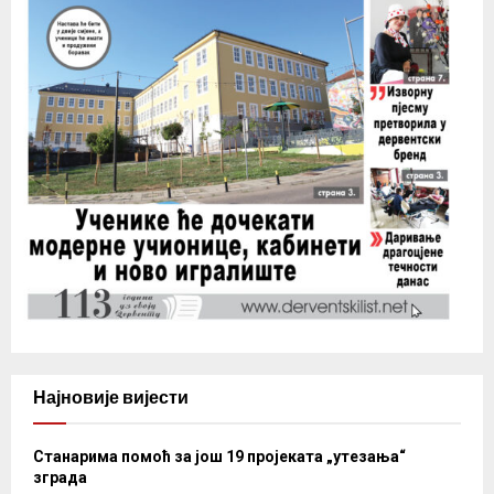
Најновије вијести
Станарима помоћ за још 19 пројеката „утезања“
зграда