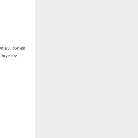
ању, копија
искуству.