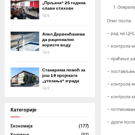
„Прљача“ 25 година
Операте
слави стихове
0
Опис посла:
– рад на ЦНЦ
Апел Дервенћанима
да рационално
користе воду
– контрола и
0
– праћење р
Станарима помоћ за
– постављање
још 19 пројеката
„утезања“ зграда
– контрола и
0
– контрола к
– потписивањ
Категорије
– други посл
Eкономија
(177)
Kолумнa
(31)