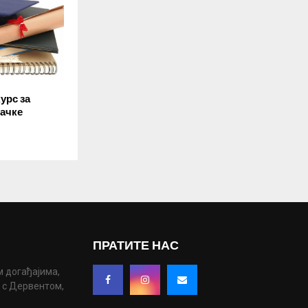
урс за
ђачке
ПРАТИТЕ НАС
м догађајима,
у с Дервентом,