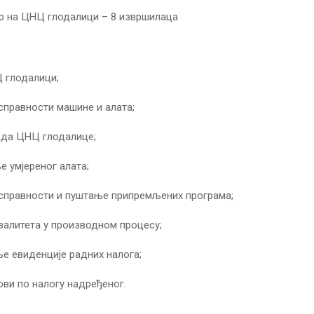
р на ЦНЦ глодалици – 8 извршилаца
 глодалици;
справности машине и алата;
ада ЦНЦ глодалице;
 умјереног алата;
справности и пуштање припремљених програма;
валитета у производном процесу;
е евиденције радних налога;
ови по налогу надређеног.