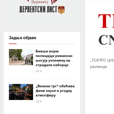
Задње објаве
Бивши војни
полицајци ревносно
„ТЕХПРО ЦНЦ
његују успомену на
страдале саборце
расписује
0
„Вински трг“ обећава
фине окусе и угодну
атмосферу
0