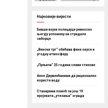
Најновије вијести
Бивши војни полицајци ревносно
његују успомену на страдале
саборце
„Вински трг“ обећава фине окусе и
угодну атмосферу
„Прљача“ 25 година слави стихове
Апел Дервенћанима да рационално
користе воду
Станарима помоћ за још 19
пројеката „утезања“ зграда