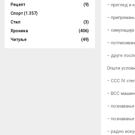
Рецепт
(9)
– преглед и 
Спорт
(1.357)
– припремањ
Стил
(3)
– симулација
Хроника
(406)
Читуље
(49)
– потписивањ
– друге посл
Општи услови
– ССС IV сте
– ВСС машинс
– познавање 
– познавање 
– радно иску