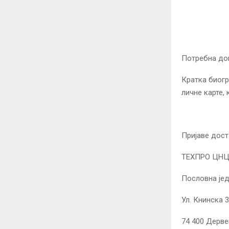
Потребна док
Кратка биогр
личне карте, 
Пријаве дост
ТЕХПРО ЦНЦ
Пословна јед
Ул. Книнска 
74 400 Дерве