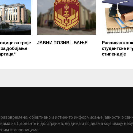
одице са троје
ЈАВНИ ПОЗИВ – БАЊЕ
Расписан конк
 за добијање
студентске и 
артица“
стипендије
правовремено, објективно и истинито информисање јавности о сви
вама из Дервенте и догађајима, људима и појавама које имају вез
еним становницима.