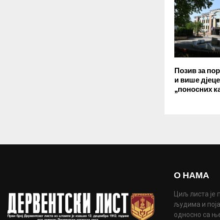
Позив за пор
и више дјеце
„поносних к
О НАМА
Циљ листа је 
људима и поја
односно са њ