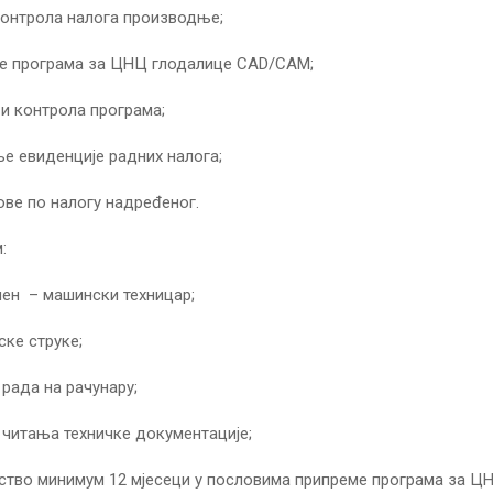
контрола налога производње;
е програма за ЦНЦ глодалице CAD/CAM;
 и контрола програма;
е евиденције радних налога;
ове по налогу надреđеног.
:
пен – машински техницар;
ке струке;
рада на рачунару;
читања техничке документације;
ство минимум 12 мјесеци у пословима припреме програма за Ц