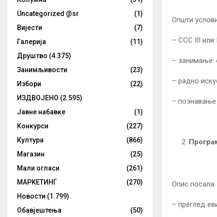
Uncategorized @sr
(1)
Општи услови
Вијести
(7)
– ССС III или 
Галерија
(11)
Друштво
(4.375)
– занимање: 
Занимљивости
(23)
– радно иску
Избори
(22)
ИЗДВОЈЕНО
(2.595)
– познавање 
Јавне набавке
(1)
Конкурси
(227)
Култура
(866)
Програ
Магазин
(25)
Мали огласи
(261)
МАРКЕТИНГ
(270)
Опис посала:
Новости
(1.799)
– преглед ев
Обавјештења
(50)