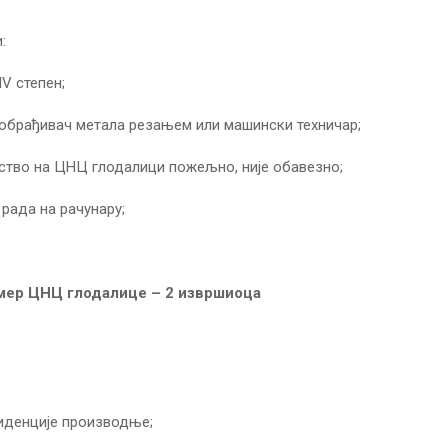
:
IV степен;
обрађивач метала резањем или машински техничар;
ство на ЦНЦ глодалици пожељно, није обавезно;
рада на рачунару;
мер ЦНЦ глодалице – 2 извр
ш
иоца
иденције производње;