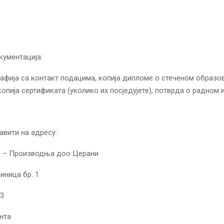
ументација:
афија са контакт подацима, копија дипломе о стеченом образов
копија сертификата (уколико их посједујете), потврда о радном 
авити на адресу:
 – Производња доо Церани
иница бр. 1
33
нта