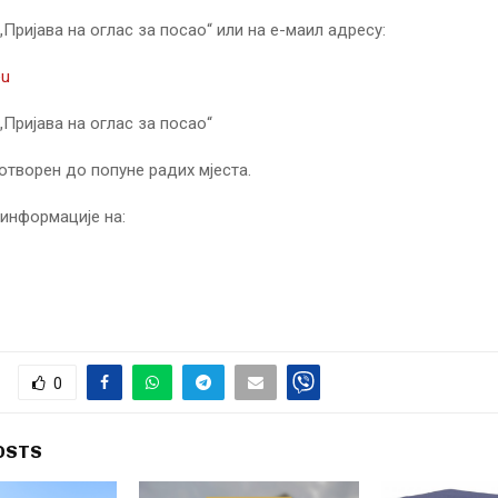
„Пријава на оглас за посао“ или на е-маил адресу:
eu
„Пријава на оглас за посао“
 отворен до попуне радих мјеста.
информације на:
0
OSTS