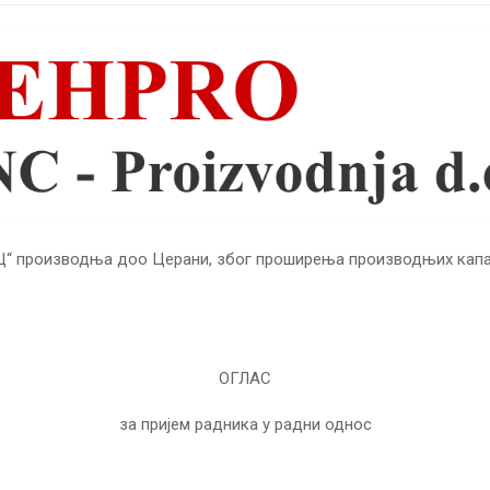
“ производња доо Церани, због проширења производњих капа
ОГЛАС
за пријем радника у радни однос