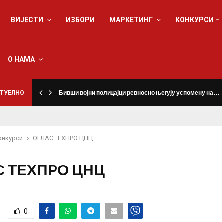
ВИЈЕСТИ
ИЗБОРИ
МАРКЕТИНГ
КОНКУРСИ –
О НАМА
ТУЕЛНО
Бивши војни полицајци ревносно његују успомену на…
онкурси
ОГЛАС ТЕХПРО ЦНЦ
С ТЕХПРО ЦНЦ
0