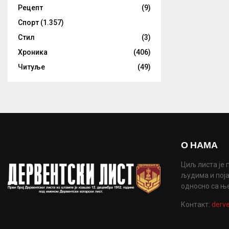
Рецепт
(9)
Спорт
(1.357)
Стил
(3)
Хроника
(406)
Читуље
(49)
О НАМА
Циљ листа је 
људима и поја
односно са њ
Контакт:
derve