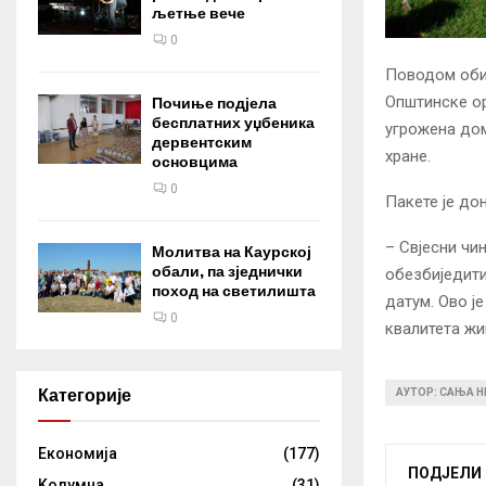
љетње вече
0
Поводом оби
Општинске ор
Почиње подјела
бесплатних уџбеника
угрожена дом
дервентским
хране.
основцима
0
Пакете је до
– Свјесни чи
Молитва на Каурској
обали, па зједнички
обезбиједити
поход на светилишта
датум. Ово ј
0
квалитета жи
Категорије
АУТОР: САЊА 
Eкономија
(177)
ПОДЈЕЛИ
Kолумнa
(31)