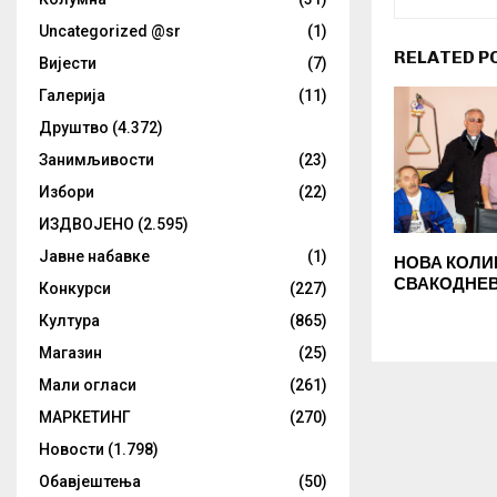
Uncategorized @sr
(1)
RELATED P
Вијести
(7)
Галерија
(11)
Друштво
(4.372)
Занимљивости
(23)
Избори
(22)
ИЗДВОЈЕНО
(2.595)
Јавне набавке
(1)
НОВА КОЛИ
СВАКОДНЕ
Конкурси
(227)
Култура
(865)
Магазин
(25)
Мали огласи
(261)
МАРКЕТИНГ
(270)
Новости
(1.798)
Обавјештења
(50)