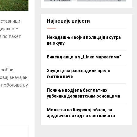
Најновије вијести
дставници
ијално –
м по пакет
Некадашњи војни полицајци сутра
на окупу
Викенд акција у „Шики маркетима“
особни
Звуци цеза расхладили врело
љетње вече
овај значајан
есу побољшању
Почиње подјела бесплатних
уџбеника дервентским основцима
Молитва на Каурској обали, па
зједнички поход на светилишта