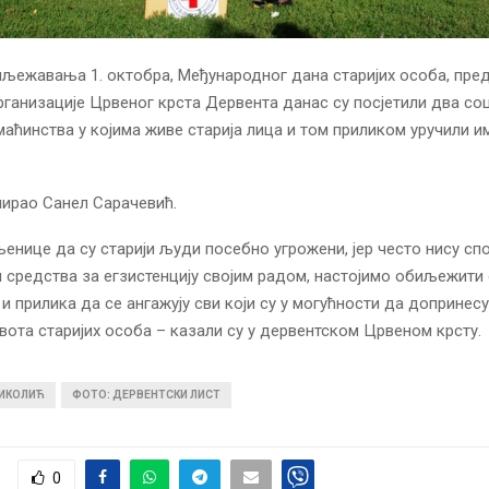
љежавања 1. октобра, Међународног дана старијих особа, пре
ганизације Црвеног крста Дервента данас су посјетили два соц
аћинства у којима живе старија лица и том приликом уручили и
нирао Санел Сарачевић.
њенице да су старији људи посебно угрожени, јер често нису сп
 средства за егзистенцију својим радом, настојимо обиљежити 
е и прилика да се ангажују сви који су у могућности да доприн
вота старијих особа – казали су у дервентском Црвеном крсту.
НИКОЛИЋ
ФОТО: ДЕРВЕНТСКИ ЛИСТ
0