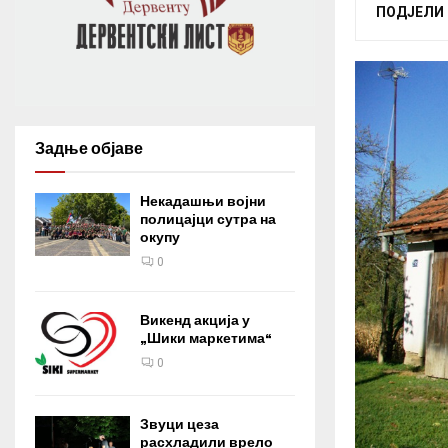
ПОДЈЕЛИ
Задње објаве
Некадашњи војни
полицајци сутра на
окупу
0
Викенд акција у
„Шики маркетима“
0
Звуци цеза
расхладили врело