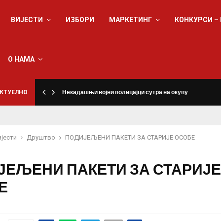
ВИЈЕСТИ
ИЗБОРИ
МАРКЕТИНГ
КОНКУРСИ –
О НАМА
КТУЕЛНО
Некадашњи војни полицајци сутра на окупу
ијести
Друштво
ПОДИЈЕЉЕНИ ПАКЕТИ ЗА СТАРИЈЕ ОСОБЕ
ЈЕЉЕНИ ПАКЕТИ ЗА СТАРИЈЕ
Е