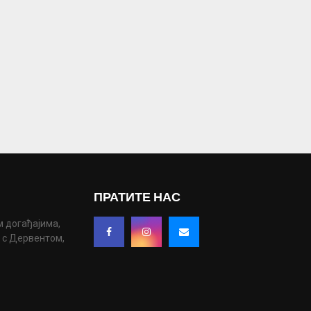
ПРАТИТЕ НАС
м догађајима,
у с Дервентом,