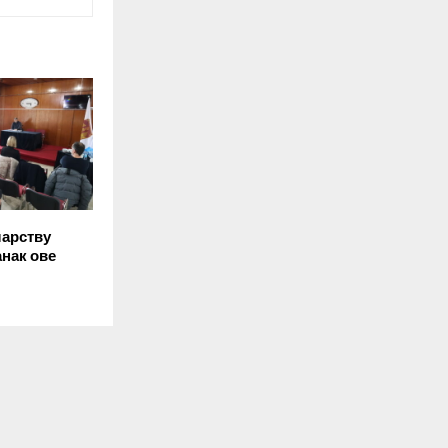
арству
анак ове