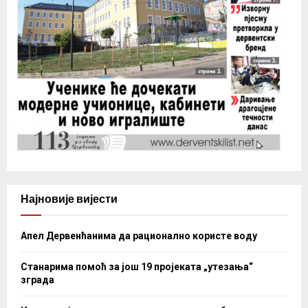
Најновије вијести
Апел Дервенћанима да рационално користе воду
Станарима помоћ за још 19 пројеката „утезања“
зграда