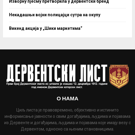
Изворну пјесму претворила у дервентски бренд
Некадашњи војни полицајци сутра на окупу
Викенд акција у „Шики маркетима“
О НАМА
Циљ листа је правовремено, објективно и истинито
информисање јавности о свим догађајима, људима и појавама
из Дервенте и догађајима, људима и појавама које имају везу с
Дервентом, односно са њеним становницима.