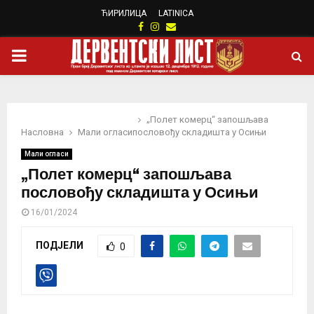
ЋИРИЛИЦА
LATINICA
Facebook
Instagram
Email
PRIMARY
MENU
„Полет комерц“ запошљава
Насловна
Мали огласи
пословођу складишта у Осињи
Мали огласи
„Полет комерц“ запошљава
пословођу складишта у Осињи
16/01/2024
ПОДЈЕЛИ
0