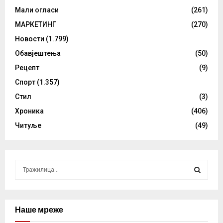
Мали огласи
(261)
МАРКЕТИНГ
(270)
Новости
(1.799)
Обавјештења
(50)
Рецепт
(9)
Спорт
(1.357)
Стил
(3)
Хроника
(406)
Читуље
(49)
S
e
a
S
r
c
Наше мреже
E
h