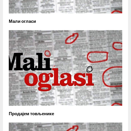
Мали огласи
Продајем товљенике