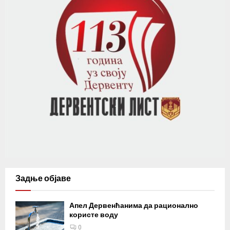
Задње објаве
Апел Дервенћанима да рационално
користе воду
0