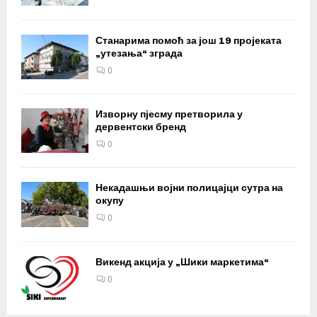
Станарима помоћ за још 19 пројеката
„утезања“ зграда
0
Изворну пјесму претворила у
дервентски бренд
0
Некадашњи војни полицајци сутра на
окупу
0
Викенд акција у „Шики маркетима“
0