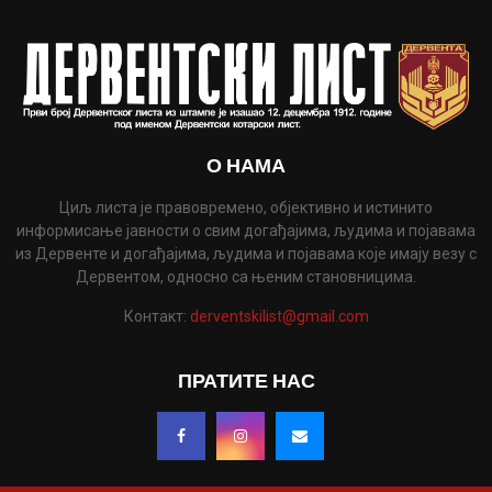
О НАМА
Циљ листа је правовремено, објективно и истинито
информисање јавности о свим догађајима, људима и појавама
из Дервенте и догађајима, људима и појавама које имају везу с
Дервентом, односно са њеним становницима.
Контакт:
derventskilist@gmail.com
ПРАТИТЕ НАС