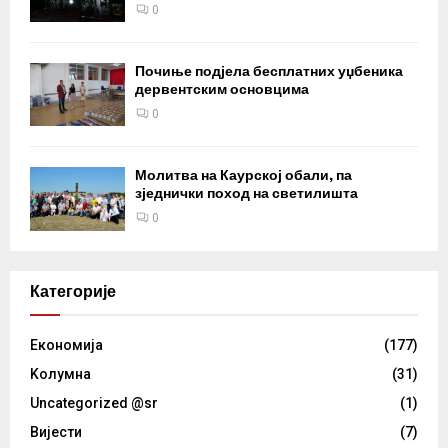
0
Почиње подјела бесплатних уџбеника
дервентским основцима
0
Молитва на Каурској обали, па
зједнички поход на светилишта
0
Категорије
Eкономија
(177)
Kолумнa
(31)
Uncategorized @sr
(1)
Вијести
(7)