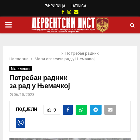
ЋИРИЛИЦА
LATINICA
Facebook
Instagram
Email
PRIMARY
MENU
Потребан радник
Насловна
Мали огласи
за рад у Њемачкој
Мали огласи
Потребан радник
за рад у Њемачкој
06/10/2023
ПОДЈЕЛИ
0