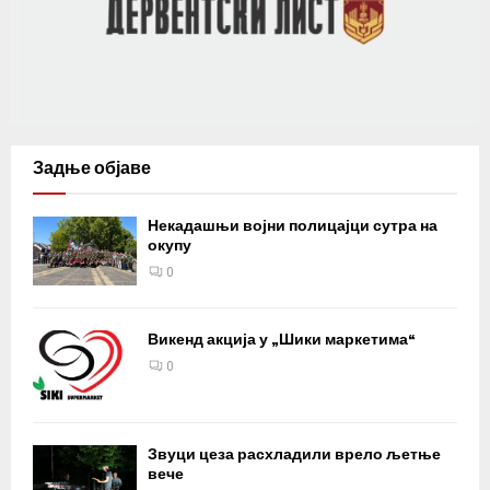
Задње објаве
Некадашњи војни полицајци сутра на
окупу
0
Викенд акција у „Шики маркетима“
0
Звуци цеза расхладили врело љетње
вече