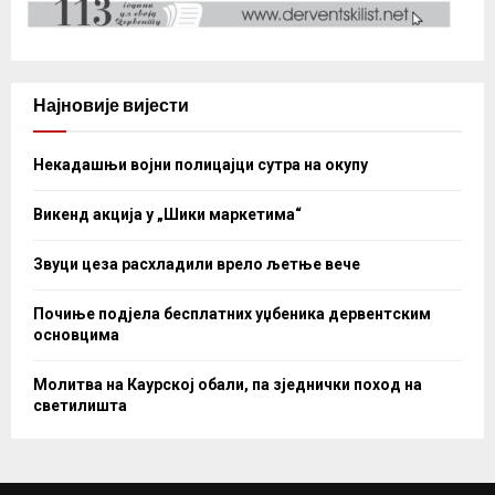
Најновије вијести
Некадашњи војни полицајци сутра на окупу
Викенд акција у „Шики маркетима“
Звуци цеза расхладили врело љетње вече
Почиње подјела бесплатних уџбеника дервентским
основцима
Молитва на Каурској обали, па зједнички поход на
светилишта