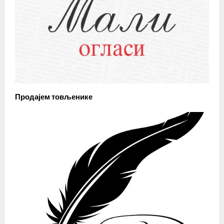
Продајем товљенике