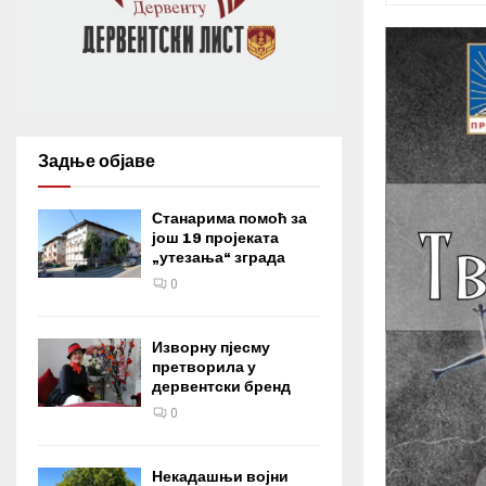
Задње објаве
Станарима помоћ за
још 19 пројеката
„утезања“ зграда
0
Изворну пјесму
претворила у
дервентски бренд
0
Некадашњи војни