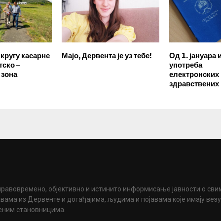
кругу касарне
Мајо, Дервента је уз тебе!
Од 1. јануара
тско –
употреба
 зона
електронских
здравствених
правовремено, објективно и истинито информисање јавности о сви
вама из Дервенте и догађајима, људима и појавама које имају вез
еним становницима.