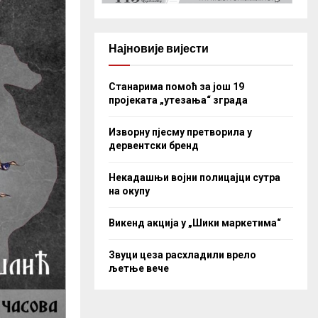
Најновије вијести
Станарима помоћ за још 19
пројеката „утезања“ зграда
Изворну пјесму претворила у
дервентски бренд
Некадашњи војни полицајци сутра
на окупу
Викенд акција у „Шики маркетима“
Звуци цеза расхладили врело
љетње вече