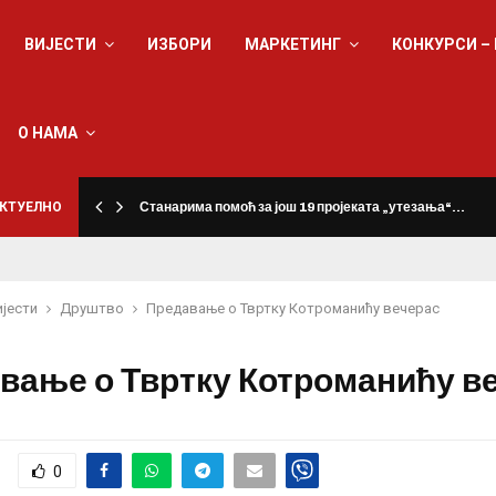
ВИЈЕСТИ
ИЗБОРИ
МАРКЕТИНГ
КОНКУРСИ –
О НАМА
КТУЕЛНО
Станарима помоћ за још 19 пројеката „утезања“…
ијести
Друштво
Предавање о Твртку Котроманићу вечерас
вање о Твртку Котроманићу в
0