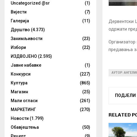
Uncategorized @sr
(1)
Вијести
(7)
Галерија
(11)
Дервентски Ц
одржати пред
Друштво
(4.373)
Занимљивости
(23)
Организатор 
Избори
(22)
предавања за
ИЗДВОЈЕНО
(2.595)
Јавне набавке
(1)
АУТОР: АНГЕЛ
Конкурси
(227)
Култура
(865)
Магазин
(25)
ПОДЈЕЛИ
Мали огласи
(261)
МАРКЕТИНГ
(270)
RELATED P
Новости
(1.799)
Обавјештења
(50)
Рецепт
(9)