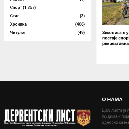
Спорт
(1.357)
Стил
(3)
Хроника
(406)
Земљиште у 
Читуље
(49)
постаје спор
рекреативна
О НАМА
Циљ листа је 
људима и поја
односно са њ