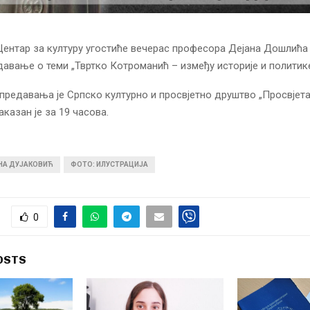
ентар за културу угостиће вечерас професора Дејана Дошлића 
авање о теми „Твртко Котроманић – између историје и политике
предавања је Српско културно и просвјетно друштво „Просвјета“
казан је за 19 часова.
ИНА ДУЈАКОВИЋ
ФОТО: ИЛУСТРАЦИЈА
0
OSTS