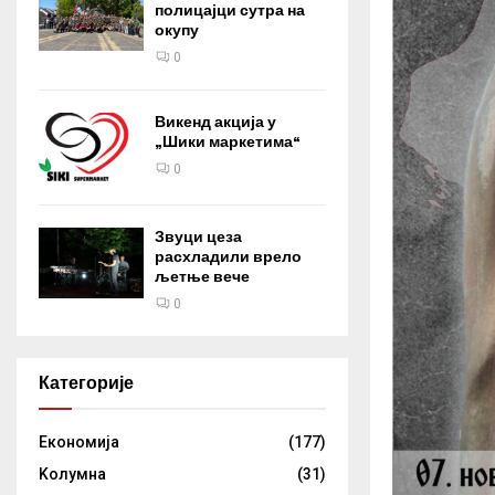
полицајци сутра на
окупу
0
Викенд акција у
„Шики маркетима“
0
Звуци цеза
расхладили врело
љетње вече
0
Категорије
Eкономија
(177)
Kолумнa
(31)