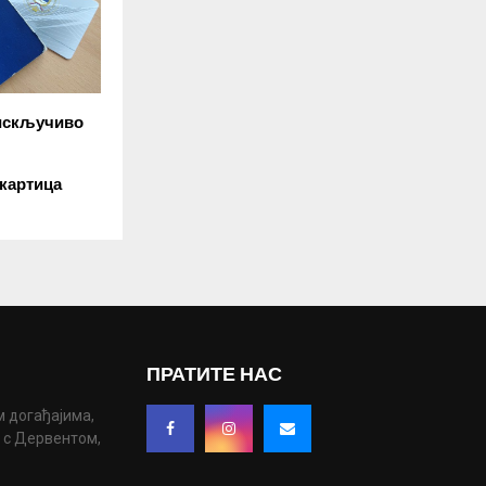
 искључиво
 картица
ПРАТИТЕ НАС
м догађајима,
у с Дервентом,