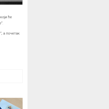
који ће
“.
, а почетак