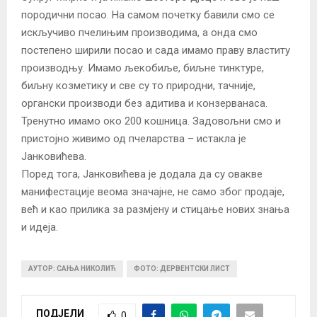
породични посао. На самом почетку бавили смо се
искључиво пчелињим производима, а онда смо
постепено ширили посао и сада имамо праву властиту
производњу. Имамо љекобиље, биљне тинктуре,
биљну козметику и све су то природни, тачније,
органски производи без адитива и конзерванаса.
Тренутно имамо око 200 кошница. Задовољни смо и
пристојно живимо од пчеларства – истакла је
Јанковићева.
Поред тога, Јанковићева је додала да су овакве
манифестације веома значајне, не само због продаје,
већ и као прилика за размјену и стицање нових знања
и идеја.
АУТОР: САЊА НИКОЛИЋ
ФОТО: ДЕРВЕНТСКИ ЛИСТ
ПОДЈЕЛИ
0