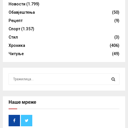
Новости
(1.799)
Обавјештења
(50)
Рецепт
(9)
Спорт
(1.357)
Стил
(3)
Хроника
(406)
Читуље
(49)
S
e
a
S
r
c
Наше мреже
E
h
f
A
o
r
R