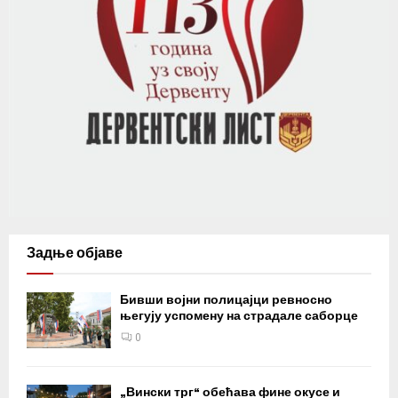
Задње објаве
Бивши војни полицајци ревносно
његују успомену на страдале саборце
0
„Вински трг“ обећава фине окусе и