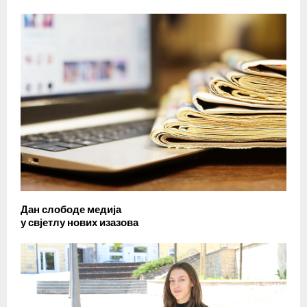
Дан слободе медија
у свјетлу нових изазова