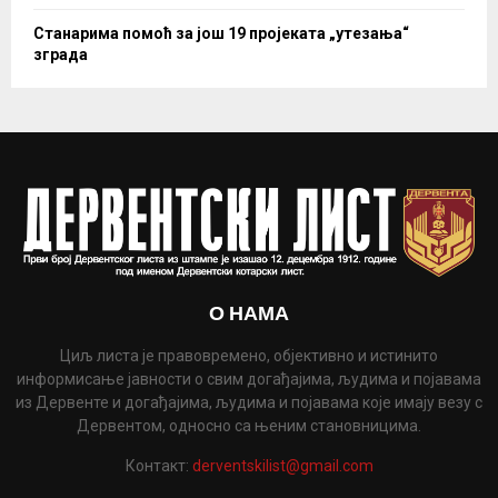
Станарима помоћ за још 19 пројеката „утезања“
зграда
О НАМА
Циљ листа је правовремено, објективно и истинито
информисање јавности о свим догађајима, људима и појавама
из Дервенте и догађајима, људима и појавама које имају везу с
Дервентом, односно са њеним становницима.
Контакт:
derventskilist@gmail.com