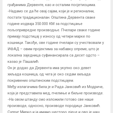
грађанима Дервенте, као и осталим посјетиоцима.
-Надамо се да ће овај сајам, који је и регионални,
постати традиционалан. Општина Дервента сваке
године издваја 350.000 КМ за подстицање
пољопривредне производње. Пчелари сваке године
примају подстицај у износу од четири марке по
кошници. Такође, ове године пчелари су учествовали у
ИФАД – овим пројектима за набавку опреме, што је
локална заједница суфинансирала са десет одсто –
казао је Пашалић.
Он је додао да Дервента има укупно око девет
хиљада кошница, од чега је око седам хиљада
покривених општинским подстицајем.
Међу излагачима била је и Рада Јанковић из Модриче,
која је представила мед, пчелиње и биљне производе.
-На овом штанду смо изложили готово све наше
производе, односно, производе породице Јанковић.
Супруг Мирко и ја имамо шесторо дјеце и ово је наш