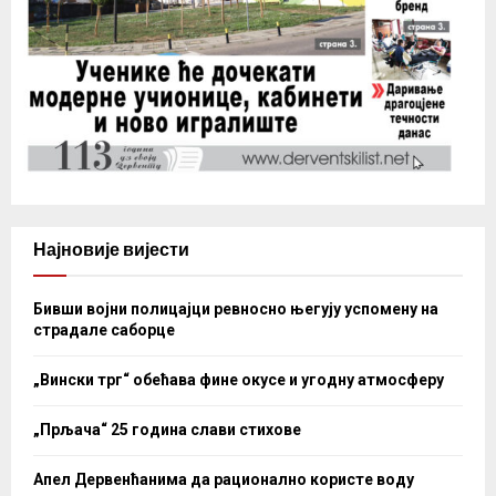
Најновије вијести
Бивши војни полицајци ревносно његују успомену на
страдале саборце
„Вински трг“ обећава фине окусе и угодну атмосферу
„Прљача“ 25 година слави стихове
Апел Дервенћанима да рационално користе воду