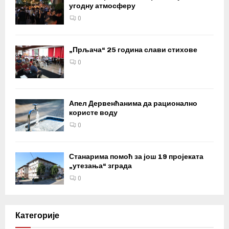
угодну атмосферу
0
„Прљача“ 25 година слави стихове
0
Апел Дервенћанима да рационално
користе воду
0
Станарима помоћ за још 19 пројеката
„утезања“ зграда
0
Категорије