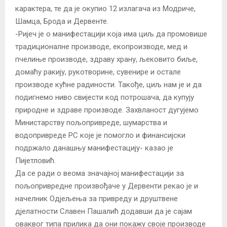
карактера, те да је окупио 12 излагача из Модриче,
Шамца, Брода и Дервенте.
-Ријеч је о манифестацији која има циљ да промовише
традиционалне производе, екопроизводе, мед и
пчелиње производе, здраву храну, љековито биље,
домаћу ракију, рукотворине, сувенире и остале
производе кућне радиности. Такође, циљ нам је и да
подигнемо ниво свијести код потрошача, да купују
природне и здраве производе. Захвланост дугујемо
Министарству пољопривреде, шумарства и
водопривреде РС које је помогло и финансијски
подржало данашњу манифестацију- казао је
Пијетловић.
Да се ради о веома значајној манифестацији за
пољопривредне произвођаче у Дервенти рекао је и
начелник Одјељења за привреду и друштвене
дјелатности Славен Пашалић додавши да је сајам
оваквог типа прилика да они покажу своје производе