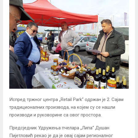
Испред тржног центра „Retail Park“ одржан је 2. Сајам
традиционалних производа, на којем су се нашли
производи и руковорине са овог простора.
Предсједник Удружења пчелара „Липа“ Душан
Пијетловић рекао је да је овај сајам регионалног