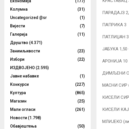
КРАСТАВАЦ 
Eкономија
(177)
Kолумнa
(31)
ПАРАДАЈЗ 2,
Uncategorized @sr
(1)
ПАПРИКА 3
Вијести
(7)
Галерија
(11)
ПАТЛИЏАН 3
Друштво
(4.371)
ЈАБУКА 1,50 
Занимљивости
(23)
Избори
(22)
АРОНИЈА 10
ИЗДВОЈЕНО
(2.595)
ДИМЉЕНИ СИ
Јавне набавке
(1)
Конкурси
(227)
МАСНИ СИР (
Култура
(865)
КИСЕЛИ СИР 
Магазин
(25)
КИСЕЛИ КАЈМ
Мали огласи
(261)
Новости
(1.798)
МЛИЈЕКО (ли
Обавјештења
(50)