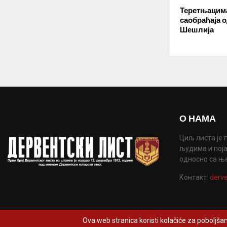
Теретњацима
саобраћаја 
Шешлија
О НАМА
Циљ листа је 
људима и поја
односно са њ
Контакт:
derve
Ova web stranica koristi kolačiće za poboljšan
@2022 