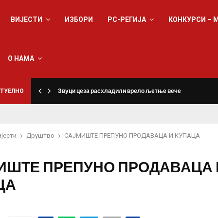
ВИЈЕСТИ
ИЗБОРИ
РС-РЕГИЈА
КОНКУРСИ – 
О НАМА
ТУЕЛНО
Звуци цеза расхладили врело љетње вече
ијести
Друштво
САЈМИШТЕ ПРЕПУНО ПРОДАВАЦА И КУПАЦА
ИШТЕ ПРЕПУНО ПРОДАВАЦА 
ЦА