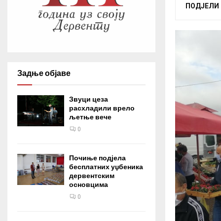
ПОДЈЕЛИ
Задње објаве
Звуци цеза
расхладили врело
љетње вече
0
Почиње подјела
бесплатних уџбеника
дервентским
основцима
0