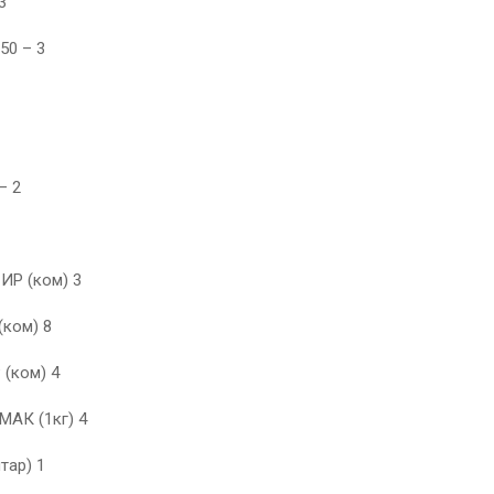
3
50 – 3
– 2
Р (ком) 3
ком) 8
(ком) 4
АК (1кг) 4
тар) 1