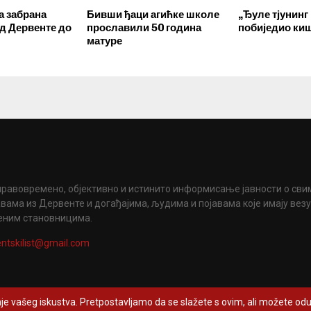
 забрана
Бивши ђаци агићке школе
„Ђуле тјунинг
од Дервенте до
прославили 50 година
побиједио ки
матуре
правовремено, објективно и истинито информисање јавности о сви
вама из Дервенте и догађајима, људима и појавама које имају вез
еним становницима.
ntskilist@gmail.com
je vašeg iskustva. Pretpostavljamo da se slažete s ovim, ali možete odus
- www.derventskilist.net. Сва права задржана. Дизајнирао и развио
ProCreativ