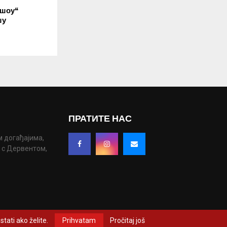
 шоу“
шу
ПРАТИТЕ НАС
м догађајима,
у с Дервентом,
tati ako želite.
Prihvatam
Pročitaj još
e Studio