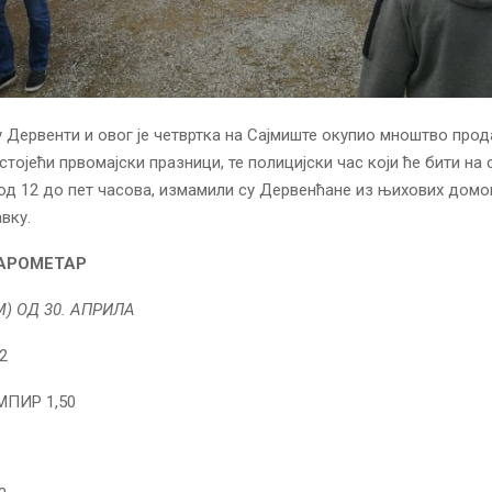
у Дервенти и овог је четвртка на Сајмиште окупио мноштво прод
стојећи првомајски празници, те полицијски час који ће бити на
аја од 12 до пет часова, измамили су Дервенћане из њихових домо
вку.
АРОМЕТАР
М) ОД 30. АПРИЛА
2
ПИР 1,50