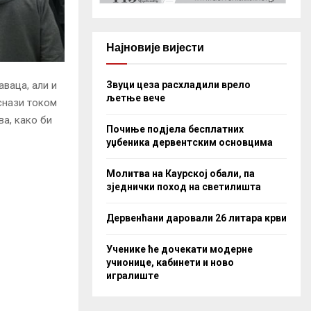
Најновије вијести
Звуци цеза расхладили врело
аваца, али и
љетње вече
 снази током
ва, како би
Почиње подјела бесплатних
уџбеника дервентским основцима
Молитва на Каурској обали, па
зједнички поход на светилишта
Дервенћани даровали 26 литара крви
Ученике ће дочекати модерне
учионице, кабинети и ново
игралиште