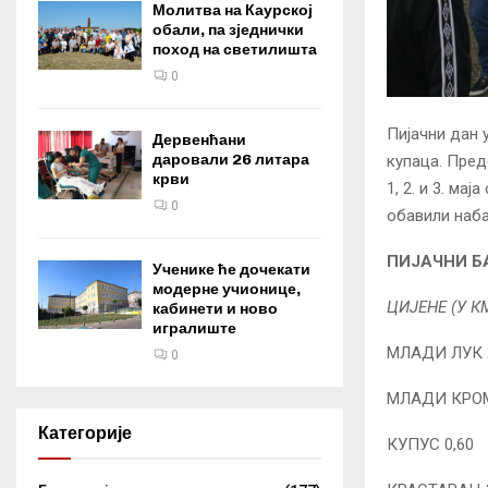
Молитва на Каурској
обали, па зједнички
поход на светилишта
0
Пијачни дан 
Дервенћани
даровали 26 литара
купаца. Пред
крви
1, 2. и 3. м
0
обавили наба
ПИЈАЧНИ Б
Ученике ће дочекати
модерне учионице,
ЦИЈЕНЕ (У К
кабинети и ново
игралиште
МЛАДИ ЛУК 
0
МЛАДИ КРОМ
Категорије
КУПУС 0,60