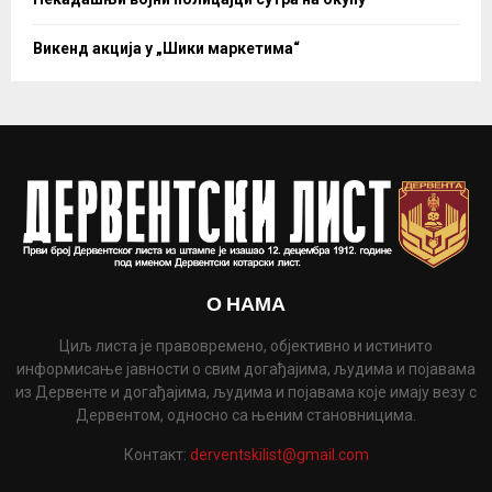
Викенд акција у „Шики маркетима“
О НАМА
Циљ листа је правовремено, објективно и истинито
информисање јавности о свим догађајима, људима и појавама
из Дервенте и догађајима, људима и појавама које имају везу с
Дервентом, односно са њеним становницима.
Контакт:
derventskilist@gmail.com