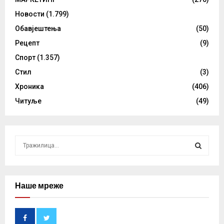
Новости
(1.799)
Обавјештења
(50)
Рецепт
(9)
Спорт
(1.357)
Стил
(3)
Хроника
(406)
Читуље
(49)
S
e
a
S
r
c
Наше мреже
E
h
f
A
o