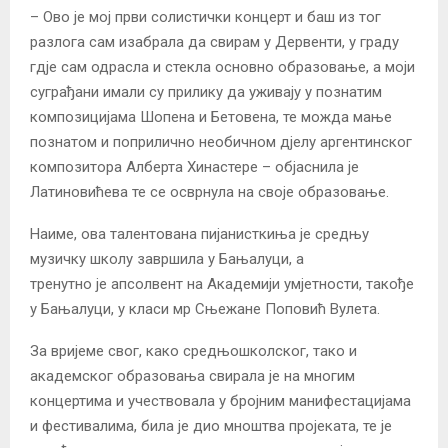
– Ово је мој први солистички концерт и баш из тог
разлога сам изабрала да свирам у Дервенти, у граду
гдје сам одрасла и стекла основно образовање, а моји
суграђани имали су прилику да уживају у познатим
композицијама Шопена и Бетовена, те можда мање
познатом и поприлично необичном дјелу аргентинског
композитора Алберта Хинастере – објаснила је
Латиновићева те се осврнула на своје образовање.
Наиме, ова талентована пијанисткиња је средњу
музичку школу завршила у Бањалуци, а
тренутно је апсолвент на Академији умјетности, такође
у Бањалуци, у класи мр Сњежане Поповић Вулета.
За вријеме свог, како средњошколског, тако и
академског образовања свирала је на многим
концертима и учествовала у бројним манифестацијама
и фестивалима, била је дио мноштва пројеката, те је