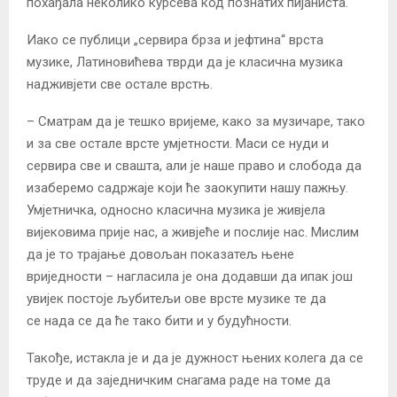
похађала неколико курсева код познатих пијаниста.
Иако се публици „сервира брза и јефтина“ врста
музике, Латиновићева тврди да је класична музика
надживјети све остале врстњ.
– Сматрам да је тешко вријеме, како за музичаре, тако
и за све остале врсте умјетности. Маси се нуди и
сервира све и свашта, али је наше право и слобода да
изаберемо садржаје који ће заокупити нашу пажњу.
Умјетничка, односно класична музика је живјела
вијековима прије нас, а живјеће и послије нас. Мислим
да је то трајање довољан показатељ њене
вриједности – нагласила је она додавши да ипак још
увијек постоје љубитељи ове врсте музике те да
се нада се да ће тако бити и у будућности.
Такође, истакла је и да је дужност њених колега да се
труде и да заједничким снагама раде на томе да