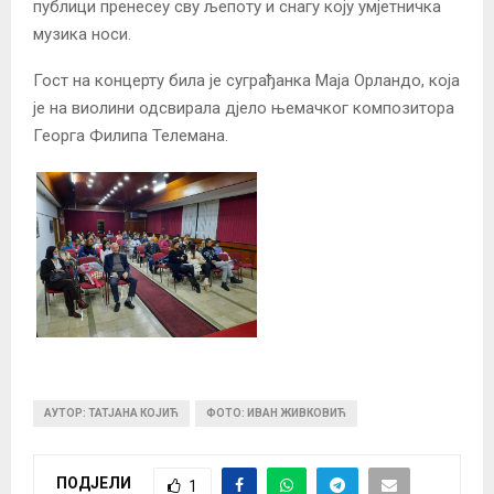
публици пренесеу сву љепоту и снагу коју умјетничка
музика носи.
Гост на концерту била је суграђанка Маја Орландо, која
је на виолини одсвирала дјело њемачког композитора
Георга Филипа Телемана.
АУТОР: ТАТЈАНА КОЈИЋ
ФОТО: ИВАН ЖИВКОВИЋ
ПОДЈЕЛИ
1