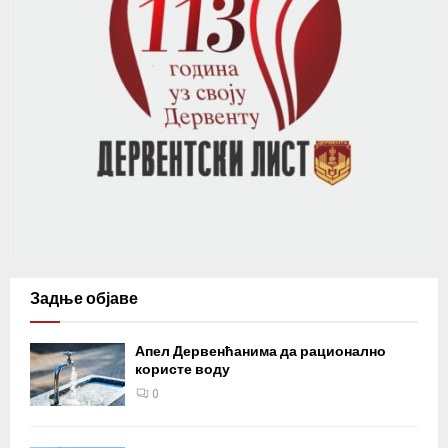
Задње објаве
Апел Дервенћанима да рационално
користе воду
0