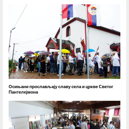
Осињани прослављају славу села и цркве Светог
Пантелејмона