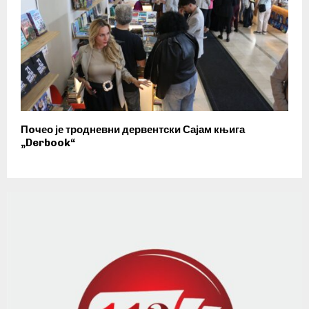
Пoчео је тродневни дервентски Сајам књига
„Derbook“