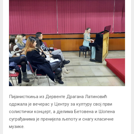
Пијанисткиња из Дервенте Драгана Латиновић
одржала је вечерас у Центру за културу свој први
солистички концерт, а дјелима Бетовена и Шопена
суграђанима је пренијела љепоту и снагу класичне
музике.