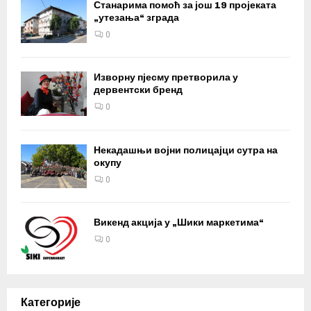
Станарима помоћ за још 19 пројеката
„утезања“ зграда
0
Изворну пјесму претворила у
дервентски бренд
0
Некадашњи војни полицајци сутра на
окупу
0
Викенд акција у „Шики маркетима“
0
Категорије