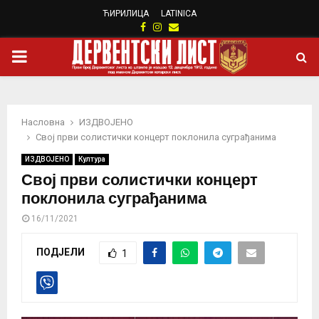
ЋИРИЛИЦА
LATINICA
Facebook
Instagram
Email
PRIMARY
MENU
Насловна
ИЗДВОЈЕНО
Свој први солистички концерт поклонила суграђанима
ИЗДВОЈЕНО
Култура
Свој први солистички концерт
поклонила суграђанима
16/11/2021
ПОДЈЕЛИ
1