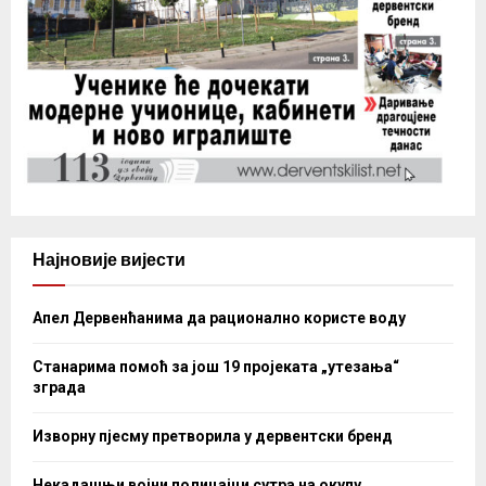
Најновије вијести
Апел Дервенћанима да рационално користе воду
Станарима помоћ за још 19 пројеката „утезања“
зграда
Изворну пјесму претворила у дервентски бренд
Некадашњи војни полицајци сутра на окупу