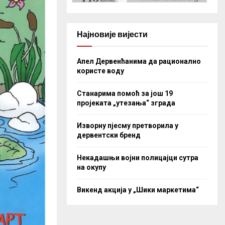
Најновије вијести
Апел Дервенћанима да рационално
користе воду
Станарима помоћ за још 19
пројеката „утезања“ зграда
Изворну пјесму претворила у
дервентски бренд
Некадашњи војни полицајци сутра
на окупу
Викенд акција у „Шики маркетима“