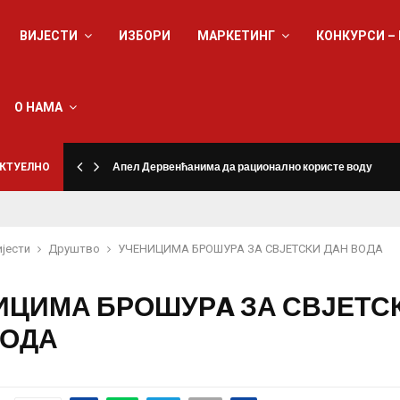
ВИЈЕСТИ
ИЗБОРИ
МАРКЕТИНГ
КОНКУРСИ –
О НАМА
КТУЕЛНО
Апел Дервенћанима да рационално користе воду
ијести
Друштво
УЧЕНИЦИМА БРОШУРA ЗА СВЈЕТСКИ ДАН ВОДА
ИЦИМА БРОШУРA ЗА СВЈЕТС
ВОДА