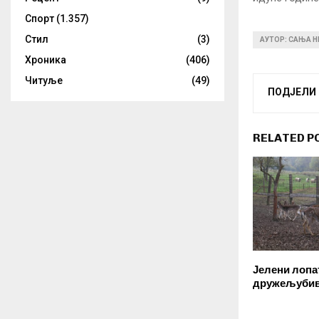
Спорт
(1.357)
Стил
(3)
АУТОР: САЊА 
Хроника
(406)
Читуље
(49)
ПОДЈЕЛИ
RELATED P
Јелени лопа
дружељуби