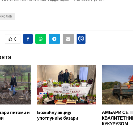
НИКОЛИЋ
0
OSTS
тари питоми и
Божићну акцију
АМБАРИ СЕ 
ви
употпуниће базари
КВАЛИТЕТНИ
КУКУРУЗОМ