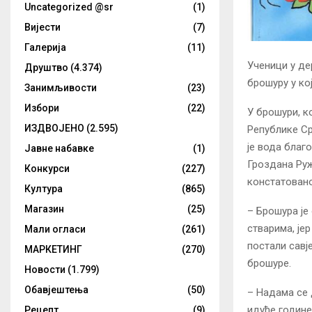
Uncategorized @sr
(1)
Вијести
(7)
Галерија
(11)
Ученици у де
Друштво
(4.374)
брошуру у ко
Занимљивости
(23)
Избори
(22)
У брошури, к
ИЗДВОЈЕНО
(2.595)
Републике Ср
је вода благ
Јавне набавке
(1)
Гроздана Руж
Конкурси
(227)
констатовано
Култура
(865)
Магазин
(25)
– Брошура је
стварима, јер
Мали огласи
(261)
постали савј
МАРКЕТИНГ
(270)
брошуре.
Новости
(1.799)
Обавјештења
(50)
– Надама се 
идуће године
Рецепт
(9)