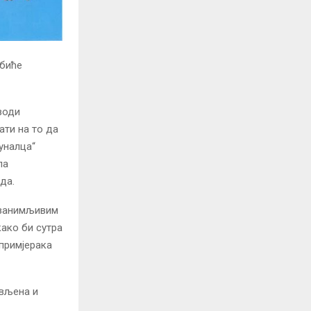
обиће
води
ати на то да
муналца“
ла
да.
м занимљивим
како би сутра
 примјерака
ављена и