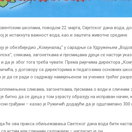
рвентским школама, поводом 22. марта, Свјетског дана вода, д
јој је истакнута важност вода, као и заштита животне средине.
оју је обезбиједио „Комуналац“ у сарадњи са Удружењем „Водо
пске“, сликама, загонеткама и пјесмицама дјеци се настоји указ
о и да је због тога треба чувати. Према ријечима директора „Ко
ичића, у договору са директорима и педагозима основних шко
 је да се ради о садржају намијењеном за ученике трећег разре
 оплемењена сликама, загонеткама, пјесмама о води и слични
 је битно да се дјеца у том узрасту образују на исправан начин, 
есни грађани – казао је Ружичић додајући да је одштампано 300
да ће ова пракса обиљежавања Светског дана вода бити наст
 са истим или сличним садржајем – нагласио је он.