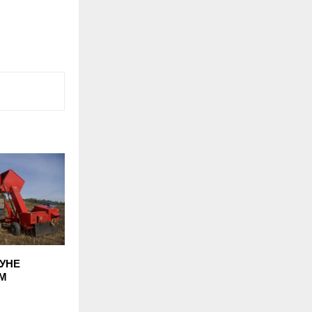
ПУНЕ
М