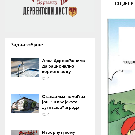
ПОДЈЕЛИ
Задње објаве
Апел Дервенћанима
да рационално
користе воду
0
Станарима помоћ за
још 19 пројеката
„утезања“ зграда
0
Изворну пјесму