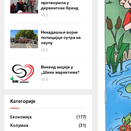
претворила у
дервентски бренд
0
Некадашњи војни
полицајци сутра на
окупу
0
Викенд акција у
„Шики маркетима“
0
Категорије
Eкономија
(177)
Kолумнa
(31)