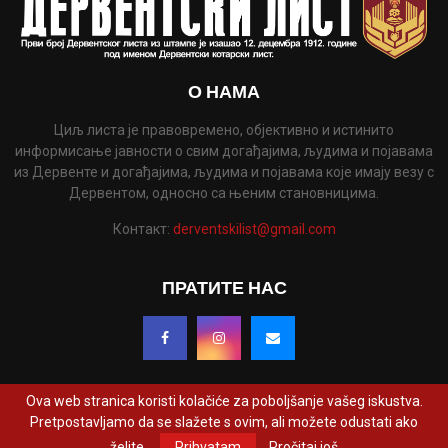
О НАМА
Циљ листа је правовремено, објективно и истинито
информисање јавности о свим догађајима, људима и појавама
из Дервенте и догађајима, људима и појавама које имају везу с
Дервентом, односно са њеним становницима.
Контакт:
derventskilist@gmail.com
ПРАТИТЕ НАС
Ova web stranica koristi kolačiće za poboljšanje vašeg iskustva.
Pretpostavljamo da se slažete s ovim, ali možete odustati ako
@2022 - www.derventskilist.net. Сва права задржана. Дизајнирао и развио
želite.
Prihvatam
Pročitaj još