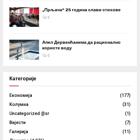
„Прљача“ 25 година слави стихове
0
Апел Дервенћанима да рационално
користе воду
0
Категорије
Eкономија
(177)
Kолумнa
(31)
Uncategorized @sr
(1)
Вијести
(7)
Галерија
(11)