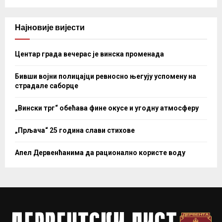
Најновије вијести
Центар града вечерас је винска променада
Бивши војни полицајци ревносно његују успомену на
страдале саборце
„Вински трг“ обећава фине окусе и угодну атмосферу
„Прљача“ 25 година слави стихове
Апел Дервенћанима да рационално користе воду