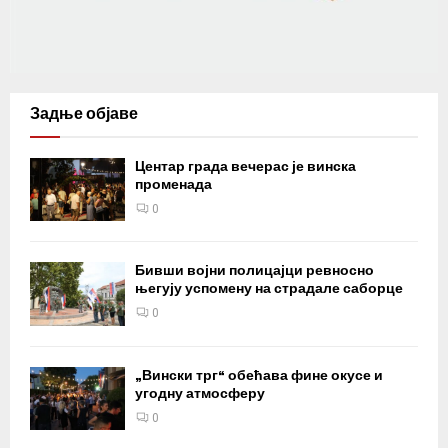
Задње објаве
Центар града вечерас је винска
променада
0
Бивши војни полицајци ревносно
његују успомену на страдале саборце
0
„Вински трг“ обећава фине окусе и
угодну атмосферу
0