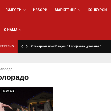
ВИЈЕСТИ
ИЗБОРИ
МАРКЕТИНГ
КОНКУРСИ –
О НАМА
КТУЕЛНО
Станарима помоћ за још 19 пројеката „утезања“…
олорадо
колорадо
Магазин