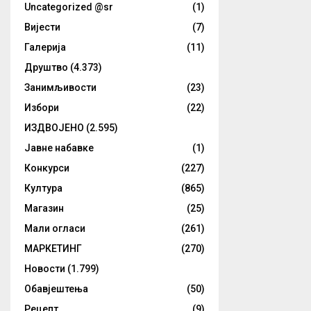
Uncategorized @sr
(1)
Вијести
(7)
Галерија
(11)
Друштво
(4.373)
Занимљивости
(23)
Избори
(22)
ИЗДВОЈЕНО
(2.595)
Јавне набавке
(1)
Конкурси
(227)
Култура
(865)
Магазин
(25)
Мали огласи
(261)
МАРКЕТИНГ
(270)
Новости
(1.799)
Обавјештења
(50)
Рецепт
(9)