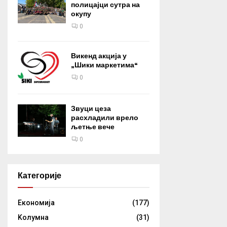
полицајци сутра на
окупу
0
Викенд акција у
„Шики маркетима“
0
Звуци цеза
расхладили врело
љетње вече
0
Категорије
Eкономија
(177)
Kолумнa
(31)