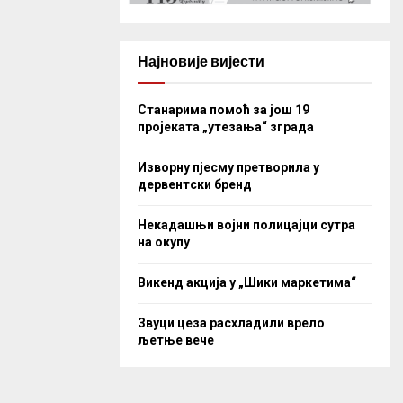
Најновије вијести
Станарима помоћ за још 19
пројеката „утезања“ зграда
Изворну пјесму претворила у
дервентски бренд
Некадашњи војни полицајци сутра
на окупу
Викенд акција у „Шики маркетима“
Звуци цеза расхладили врело
љетње вече