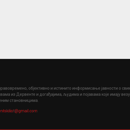
правовремено, објективно и истинито информисање јавности о сви
вама из Дервенте и догађајима, људима и појавама које имају вез
еним становницима.
ntskilist@gmail.com