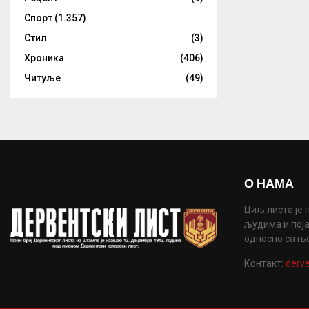
Спорт
(1.357)
Стил
(3)
Хроника
(406)
Читуље
(49)
О НАМА
Циљ листа је 
људима и поја
односно са њ
Контакт:
derve