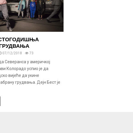
 СТОГОДИШЊА
 ГРУДВАЊА
07/12/2018
73
да Северанса у америчкој
ви Колорадо успио је да
ско вијеће да укине
абрану грудвања. Дејн Бест је