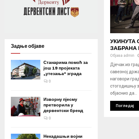
УКИНУТА
Задње објаве
ЗАБРАНА
Објава
admin
Станарима помоћ за
Дјечак из гра
још 19 пројеката
савезној држа
„утезања“ зграда
наговори град
0
стогодишњу з
објаснио да...
Изворну пјесму
претворила у
Погледај
дервентски бренд
0
Некадашњи војни