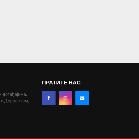
ПРАТИТЕ НАС
м догађајима,
у с Дервентом,