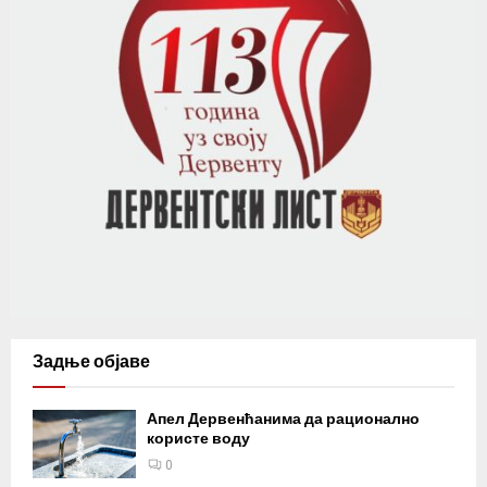
Задње објаве
Апел Дервенћанима да рационално
користе воду
0