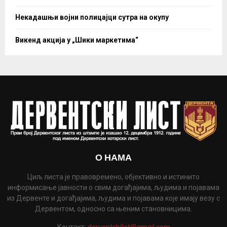
Некадашњи војни полицајци сутра на окупу
Викенд акција у „Шики маркетима“
О НАМА
Циљ листа је правовремено, објективно и истинито
информисање јавности о свим догађајима, људима и појавама
из Дервенте и догађајима, људима и појавама које имају везу с
Дервентом, односно са њеним становницима.