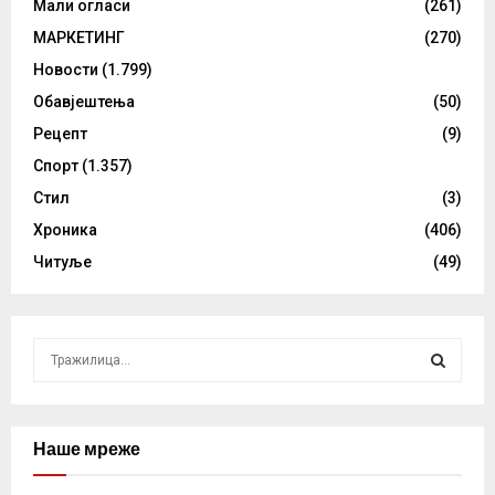
Мали огласи
(261)
МАРКЕТИНГ
(270)
Новости
(1.799)
Обавјештења
(50)
Рецепт
(9)
Спорт
(1.357)
Стил
(3)
Хроника
(406)
Читуље
(49)
S
e
a
S
r
c
Наше мреже
E
h
f
A