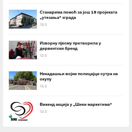
Станарима помоћ за још 19 пројеката
„утезања“ зграда
0
Изворну пјесму претворила у
дервентски бренд
0
Некадашњи војни полицајци сутра на
окупу
0
Викенд акција у „Шики маркетима“
0