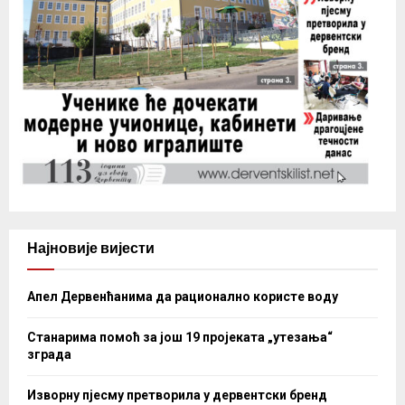
Најновије вијести
Апел Дервенћанима да рационално користе воду
Станарима помоћ за још 19 пројеката „утезања“
зграда
Изворну пјесму претворила у дервентски бренд