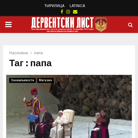
ЋИРИЛИЦА
LATINICA
Facebook
Instagram
Email
PRIMARY
MENU
Насловна
папа
Таг : папа
Занимљивости
Магазин