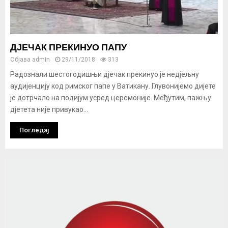
ДЈЕЧАК ПРЕКИНУО ПАПУ
Објава
admin
29/11/2018
313
Радознали шестогодишњи дјечак прекинуо је недјељну
аудијенцију код римског папе у Ватикану. Глувонијемо дијете
је дотрчало на подијум усред церемоније. Међутим, пажњу
дјетета није привукао...
Погледај