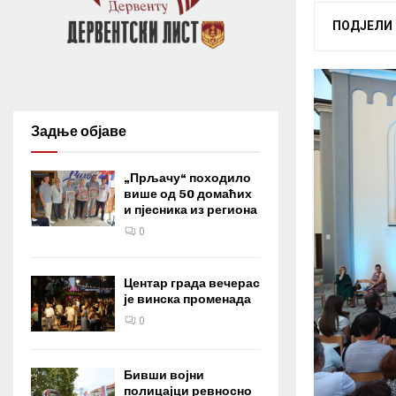
ПОДЈЕЛИ
Задње објаве
„Прљачу“ походило
више од 50 домаћих
и пјесника из региона
0
Центар града вечерас
је винска променада
0
Бивши војни
полицајци ревносно