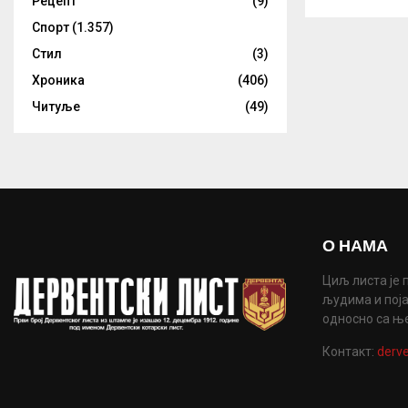
Рецепт
(9)
Спорт
(1.357)
Стил
(3)
Хроника
(406)
Читуље
(49)
О НАМА
Циљ листа је 
људима и поја
односно са њ
Контакт:
derve