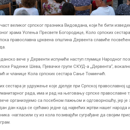
част великог српског празника Видовдана, који ће бити изведе
ног храма Успења Пресвете Богородице, Коло српских сестар
пска православна црквена општина Дервента славиће посвећен
да.
данско вече у Дервенти испуниће наступ глумице Народног по
пске Раденке Шева, Пјевачке групе СКУД-а „Дервента“, вокалн
ић и чланице Кола српских сестара Сање Томинчић.
их сестара је удружење које дјелује при Српској православној цр
манитарног рада, има и рад на његовању српске православне т
 вече организујемо са посебном пажњом и одговорношћу, јер је 
ан дан када се сјећамо једне од највећих жртви нашег народа и 
зника -нагласили су из кола позивајући суграђане да својим при
ограм.