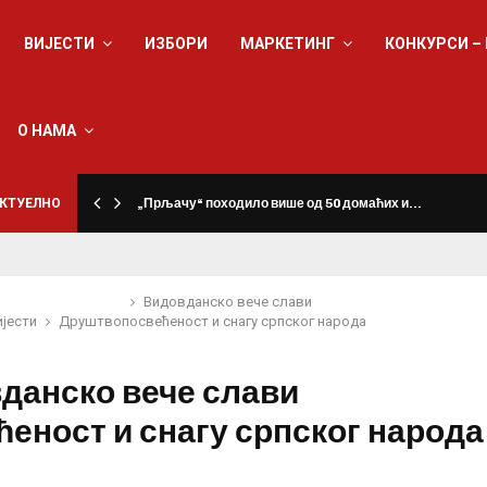
ВИЈЕСТИ
ИЗБОРИ
МАРКЕТИНГ
КОНКУРСИ –
О НАМА
КТУЕЛНО
„Прљачу“ походило више од 50 домаћих и…
Видовданско вече слави
ијести
Друштво
посвећеност и снагу српског народа
данско вече слави
ћеност и снагу српског народа