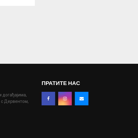
ПРАТИТЕ НАС
м догађајима,
у с Дервентом,