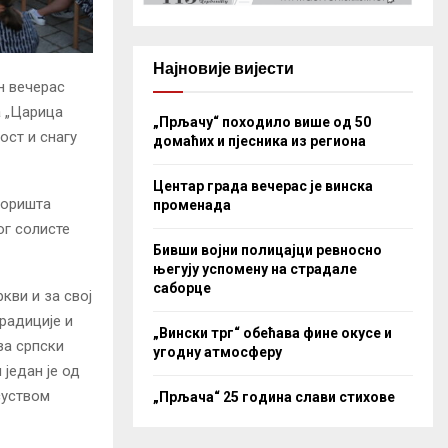
Најновије вијести
н вечерас
а „Царица
„Прљачу“ походило више од 50
ост и снагу
домаћих и пјесника из региона
Центар града вечерас је винска
зоришта
променада
ог солисте
Бивши војни полицајци ревносно
његују успомену на страдале
саборце
кви и за свој
радиције и
„Вински трг“ обећава фине окусе и
за српски
угодну атмосферу
један је од
суством
„Прљача“ 25 година слави стихове