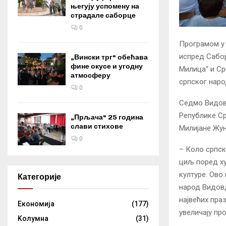
његују успомену на
страдале саборце
0
Програмом у 
испред Сабор
„Вински трг“ обећава
фине окусе и угодну
Милица“ и Ср
атмосферу
српског наро
0
Седмо Видов
Републике Ср
„Прљача“ 25 година
слави стихове
Милијане Жун
0
– Коло српск
циљ поред ху
културе. Ово
Категорије
народ Видовд
највећих пра
Eкономија
(177)
увеличају пр
Kолумнa
(31)