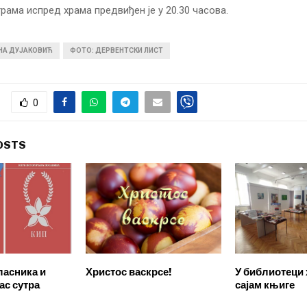
рама испред храма предвиђен је у 20.30 часова.
ИНА ДУЈАКОВИЋ
ФОТО: ДЕРВЕНТСКИ ЛИСТ
0
OSTS
ласника и
Христос васкрсе!
У библиотеци
ас сутра
сајам књиге