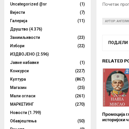
Uncategorized @sr
(1)
Почетак прог
Вијести
(7)
Галерија
(11)
АУТОР: АНГЕЛ
Друштво
(4.376)
Занимљивости
(23)
ПОДЈЕЛИ
Избори
(22)
ИЗДВОЈЕНО
(2.596)
RELATED P
Јавне набавке
(1)
Конкурси
(227)
Култура
(867)
Магазин
(25)
Мали огласи
(261)
МАРКЕТИНГ
(270)
Новости
(1.799)
Промоција г
историјски ч
Обавјештења
(50)