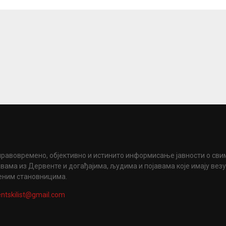
правовремено, објективно и истинито информисање јавности о сви
вама из Дервенте и догађајима, људима и појавама које имају вез
еним становницима.
ntskilist@gmail.com