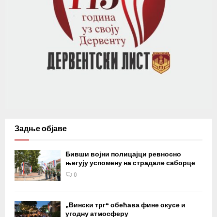
Задње објаве
Бивши војни полицајци ревносно
његују успомену на страдале саборце
0
„Вински трг“ обећава фине окусе и
угодну атмосферу