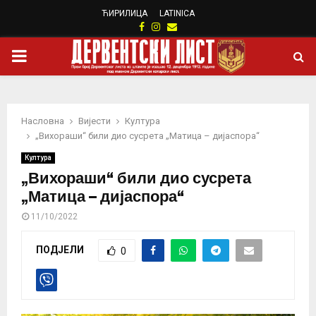
ЋИРИЛИЦА
LATINICA
Facebook
Instagram
Email
PRIMARY
MENU
Насловна
Вијести
Култура
„Вихораши“ били дио сусрета „Матица – дијаспора“
Култура
„Вихораши“ били дио сусрета
„Матица – дијаспора“
11/10/2022
ПОДЈЕЛИ
0