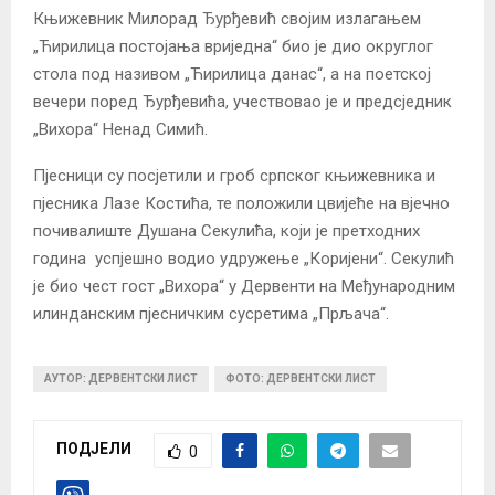
Књижевник Милорад Ђурђевић својим излагањем
„Ћирилица постојања вриједна“ био је дио округлог
стола под називом „Ћирилица данас“, а на поетској
вечери поред Ђурђевића, учествовао је и предсједник
„Вихора“ Ненад Симић.
Пјесници су посјетили и гроб српског књижевника и
пјесника Лазе Костића, те положили цвијеће на вјечно
почивалиште Душана Секулића, који је претходних
година успјешно водио удружење „Коријени“. Секулић
је био чест гост „Вихора“ у Дервенти на Међународним
илинданским пјесничким сусретима „Прљача“.
АУТОР: ДЕРВЕНТСКИ ЛИСТ
ФОТО: ДЕРВЕНТСКИ ЛИСТ
ПОДЈЕЛИ
0