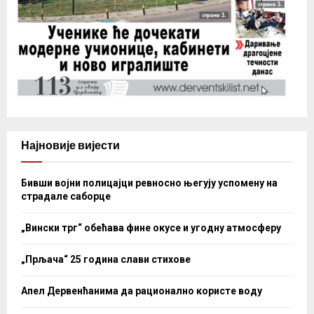
Најновије вијести
Бивши војни полицајци ревносно његују успомену на
страдале саборце
„Вински трг“ обећава фине окусе и угодну атмосферу
„Прљача“ 25 година слави стихове
Апел Дервенћанима да рационално користе воду