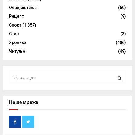
Обавјештења
(50)
Рецепт
(9)
Спорт
(1.357)
Стил
(3)
Хроника
(406)
Читуље
(49)
S
e
a
S
r
c
Наше мреже
E
h
f
A
o
r
R
: