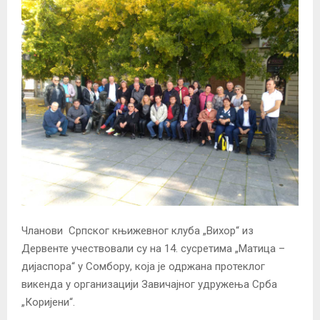
Чланови Српског књижевног клуба „Вихор“ из
Дервенте учествовали су на 14. сусретима „Матица –
дијаспора“ у Сомбору, која је одржана протеклог
викенда у организацији Завичајног удружења Срба
„Коријени“.