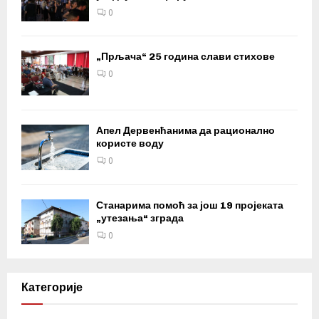
0
„Прљача“ 25 година слави стихове
0
Апел Дервенћанима да рационално
користе воду
0
Станарима помоћ за још 19 пројеката
„утезања“ зграда
0
Категорије