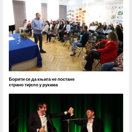
Борити се да књига не постане
страно тијело у рукама