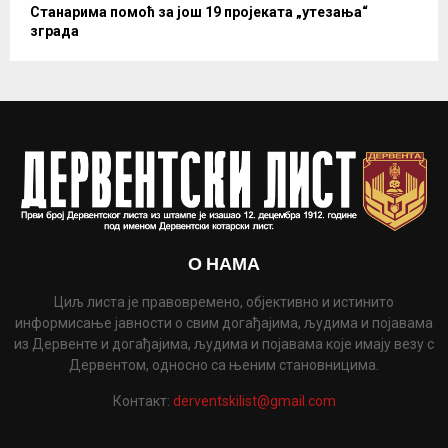
Станарима помоћ за још 19 пројеката „утезања“
зграда
О НАМА
Циљ листа је правовремено, објективно и истинито
информисање јавности о свим догађајима, људима и појавама
из Дервенте и догађајима, људима и појавама које имају везу с
Дервентом, односно са њеним становницима.
Контакт:
derventskilist@gmail.com