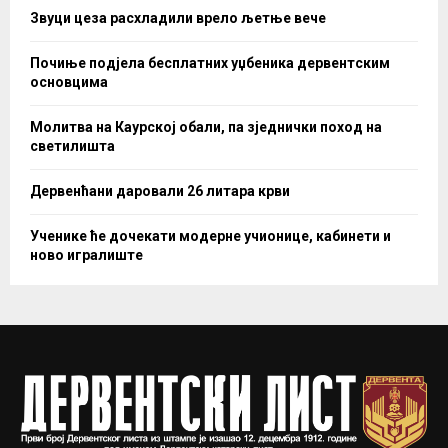
Звуци цеза расхладили врело љетње вече
Почиње подјела бесплатних уџбеника дервентским
основцима
Молитва на Каурској обали, па зједнички поход на
светилишта
Дервенћани даровали 26 литара крви
Ученике ће дочекати модерне учионице, кабинети и
ново игралиште