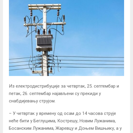
Из електродистрибуције за четвртак, 25. септембар и
петак, 26. септембар најављени су прекиди у
снабдијевању струјом.
– У четвртак у времену од осам до 14 часова струје
неће бити у Беглуцима, Кострешу, Новим Лужанима,
Босанским Лужанима, Жаревцу и Доњем Вишњику, а у