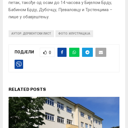
петак, такође од осам до 14 часова у Бијелом Брду,
Бабином Брду, Дубочцу, Пјеваловцу и Трстенцима –
пише у обавјештењу.
АУТОР: ДЕРВЕНТСКИ ЛИСТ
ФОТО: ИЛУСТРАЦИЈА
ПОДЈЕЛИ
0
RELATED POSTS