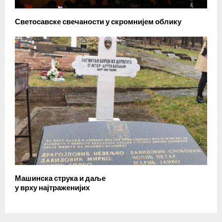
Светосавске свечаности у скромнијем облику
Машинска струка и даље
у врху најтраженијих