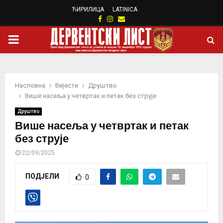
ЋИРИЛИЦА
LATINICA
Facebook
Instagram
Email
PRIMARY
MENU
Насловна
Вијести
Друштво
Више насеља у четвртак и петак без струје
Друштво
Више насеља у четвртак и петак
без струје
22/09/2025
ПОДЈЕЛИ
0