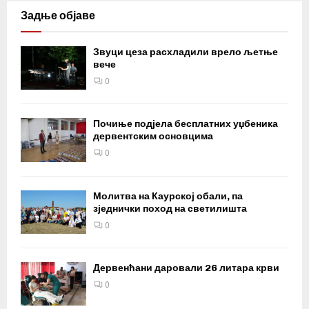
Задње објаве
Звуци цеза расхладили врело љетње
вече
0
Почиње подјела бесплатних уџбеника
дервентским основцима
0
Молитва на Каурској обали, па
зједнички поход на светилишта
0
Дервенћани даровали 26 литара крви
0