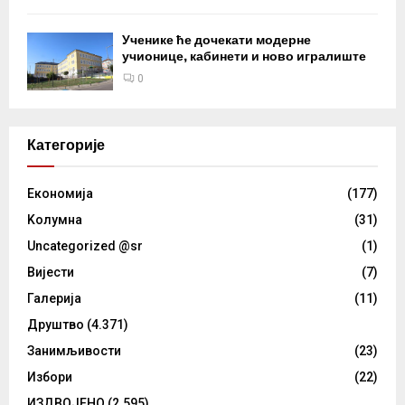
Ученике ће дочекати модерне
учионице, кабинети и ново игралиште
0
Категорије
Eкономија
(177)
Kолумнa
(31)
Uncategorized @sr
(1)
Вијести
(7)
Галерија
(11)
Друштво
(4.371)
Занимљивости
(23)
Избори
(22)
ИЗДВОЈЕНО
(2.595)