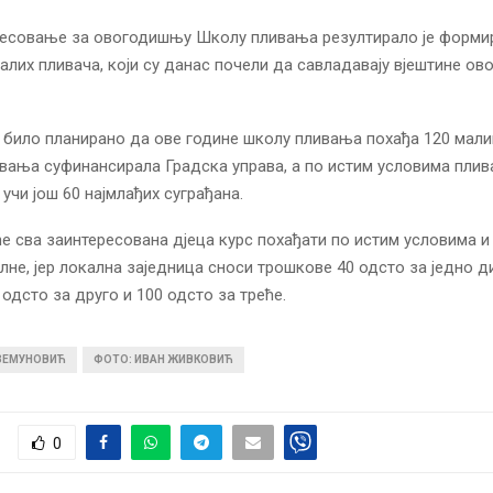
ресовање за овогодишњу Школу пливања резултирало је форми
малих пливача, који су данас почели да савладавају вјештине ов
 било планирано да ове године школу пливања похађа 120 малиш
ивања суфинансирала Градска управа, а по истим условима пли
учи још 60 најмлађих суграђана.
ће сва заинтересована дјеца курс похађати по истим условима и
лне, јер локална заједница сноси трошкове 40 одсто за једно ди
 одсто за друго и 100 одсто за треће.
 ЗЕМУНОВИЋ
ФОТО: ИВАН ЖИВКОВИЋ
0