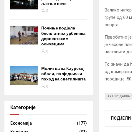
љетње вече
Велико инте
0
групе од 60 
спорта.
Почиње подјела
бесплатних уџбеника
Првобитно је
дервентским
основцима
је часове пл
наставити да 
0
То значи да 
Молитва на Каурској
од комерција
обали, па зједнички
породице, 50
поход на светилишта
0
АУТОР: ДАНКА
Категорије
ПОДЈЕЛИ
Eкономија
(177)
Kолумнa
(31)