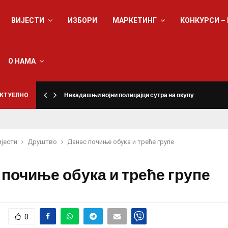
ВИЈЕСТИ
ИЗБОРИ
МАРКЕТИНГ
КОНКУРСИ –
О НАМА
КТУЕЛНО
Некадашњи војни полицајци сутра на окупу
ијести
Друштво
Данас почиње обука и треће групе
 почиње обука и треће групе
0