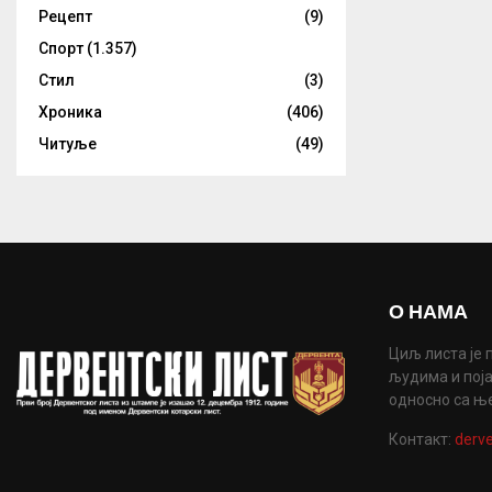
Рецепт
(9)
Спорт
(1.357)
Стил
(3)
Хроника
(406)
Читуље
(49)
О НАМА
Циљ листа је 
људима и поја
односно са њ
Контакт:
derve