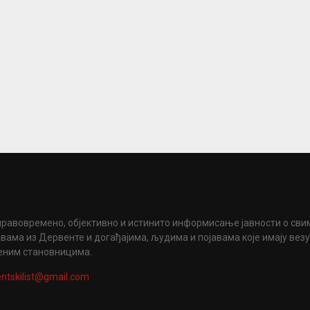
правовремено, објективно и истинито информисање јавности о сви
вама из Дервенте и догађајима, људима и појавама које имају вез
еним становницима.
ntskilist@gmail.com