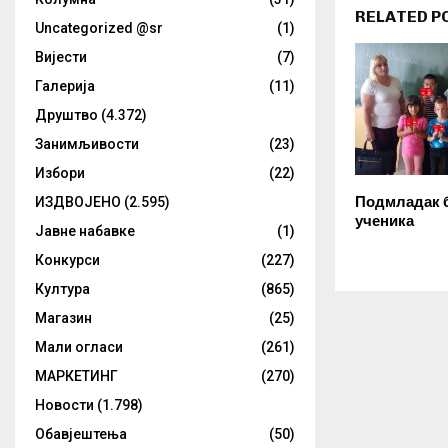
RELATED P
Uncategorized @sr
(1)
Вијести
(7)
Галерија
(11)
Друштво
(4.372)
Занимљивости
(23)
Избори
(22)
Подмладак б
ИЗДВОЈЕНО
(2.595)
ученика
Јавне набавке
(1)
Конкурси
(227)
Култура
(865)
Магазин
(25)
Мали огласи
(261)
МАРКЕТИНГ
(270)
Новости
(1.798)
Обавјештења
(50)