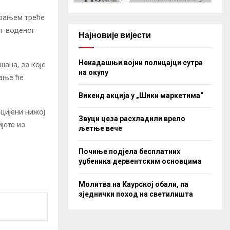
рањем треће
ог воденог
Најновије вијести
Некадашњи војни полицајци сутра
ана, за које
на окупу
вање ће
Викенд акција у „Шики маркетима“
 цијени нижој
Звуци цеза расхладили врело
јете из
љетње вече
Почиње подјела бесплатних
уџбеника дервентским основцима
Молитва на Каурској обали, па
зједнички поход на светилишта