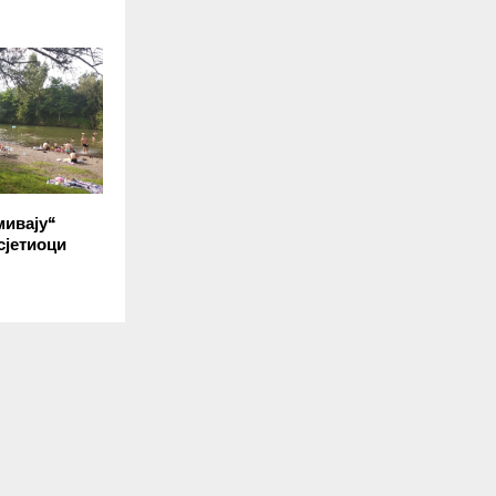
мивају“
сјетиоци