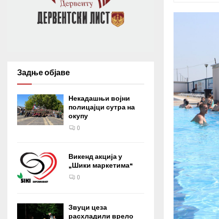
Задње објаве
Некадашњи војни
полицајци сутра на
окупу
0
Викенд акција у
„Шики маркетима“
0
Звуци цеза
расхладили врело