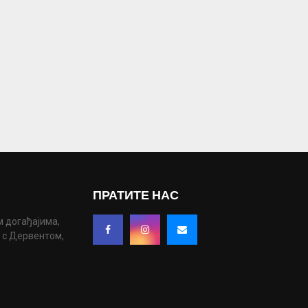
ПРАТИТЕ НАС
м догађајима,
у с Дервентом,