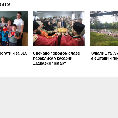
OSTS
огатији за 615
Свечано поводом славе
Купалишта „у
параклиса у касарни
мјештани и по
„Здравко Челар“