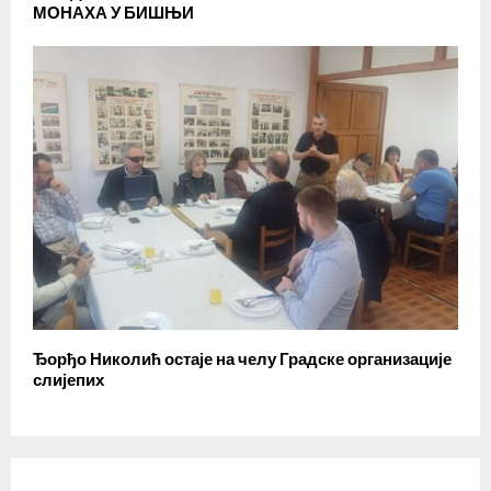
МОНАХА У БИШЊИ
Ђорђо Николић остаје на челу Градске организације
слијепих