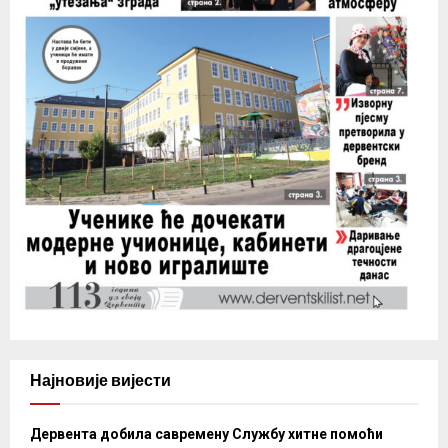
Најновије вијести
Дервента добила савремену Службу хитне помоћи