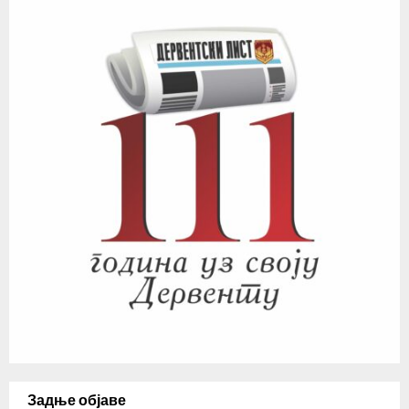
Задње објаве