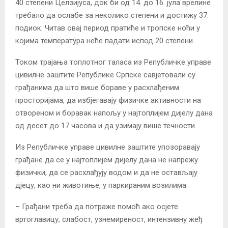
40 степени Целзијуса, док би од 14. до 16. јула врелине
требало да ослабе за неколико степени и достижу 37.
подиок. Читав овај период пратиће и тропске ноћи у
којима температура неће падати испод 20 степени.
Током трајања топлотног таласа из Републичке управе
цивилне заштите Републике Српске савјетовали су
грађанима да што више бораве у расхлађеним
просторијама, да избјегавају физичке активности на
отвореном и боравак напољу у најтоплијем дијелу дана
од десет до 17 часова и да узимају више течности.
Из Републичке управе цивилне заштите упозоравају
грађане да се у најтоплијем дијелу дана не напрежу
физички, да се расхлађују водом и да не остављају
дјецу, као ни животиње, у паркираним возилима.
– Грађани треба да потраже помоћ ако осјете
вртоглавицу, слабост, узнемиреност, интензивну жеђ