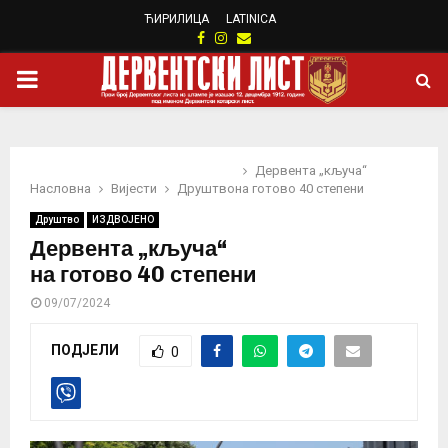
ЋИРИЛИЦА
LATINICA
Facebook
Instagram
Email
PRIMARY
MENU
Дервента „кључа“
Насловна
Вијести
Друштво
на готово 40 степени
Друштво
ИЗДВОЈЕНО
Дервента „кључа“
на готово 40 степени
09/07/2024
ПОДЈЕЛИ
0