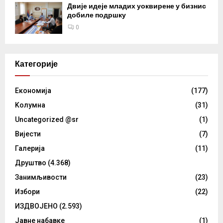
Двије идеје младих уоквирене у бизнис
добиле подршку
0
Категорије
Eкономија
(177)
Kолумнa
(31)
Uncategorized @sr
(1)
Вијести
(7)
Галерија
(11)
Друштво
(4.368)
Занимљивости
(23)
Избори
(22)
ИЗДВОЈЕНО
(2.593)
Јавне набавке
(1)