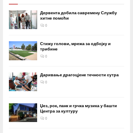
Дервента добила савремену Службу
хитне помоћи
0
Стижу голови, мрежа за одбојку и
трибине
0
Даривање драгоцјене течности сутра
0
Џез, рок, панк и грчка музика у башти
Центра за културу
0