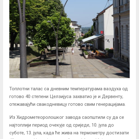
Топлотни талас са дневним температурама ваздуха од
готово 40 степени Целзијуса захватио је и Дервенту,
отежавајући свакодневицу готово свим генерацијама.
Из Хидрометеоролошког завода саопштили су да се
најтоплији период очекује од сриједе, 10. јула до
суботе, 13. јула, када ће жива на термометру достизати