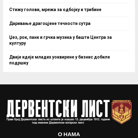
Стижу голови, мрежа за одбојку и трибине
Даривање драгоцјене течности сутра
Џез, рок, панк и грчка музика у башти Центра за
културу
Двије идеје младих уоквирене у бизнис добиле
подршку
О НАМА