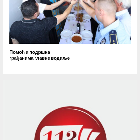
Помоћ и подршка
грађанима главне водиље