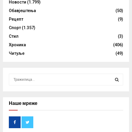
Новости
(1.799)
Обавјештења
(50)
Рецепт
(9)
Спорт
(1.357)
Стил
(3)
Хроника
(406)
Читуље
(49)
S
e
a
S
r
c
Наше мреже
E
h
f
A
o
r
R