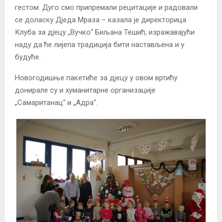
гестом. Дуго смо припремали рецитације и радовали
се доласку Дједа Мраза – казала је директорица
Клуба за дјецу „Вучко“ Биљана Тешић, изражавајући
наду да ће лијепа традиција бити настављена и у
будуће.
Новогодишње пакетиће за дјецу у овом вртићу
донирале су и хуманитарне организације
„Самаританац“ и „Адра“.