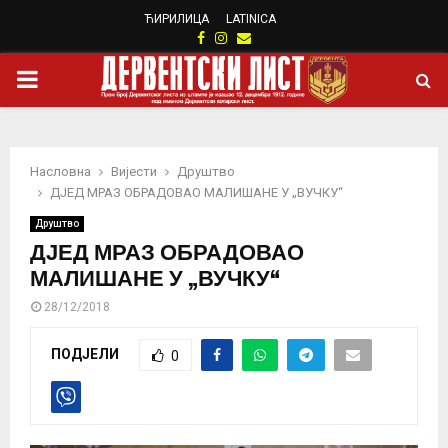
ЋИРИЛИЦА
LATINICA
Facebook
Instagram
Email
PRIMARY
MENU
Насловна
Вијести
Друштво
ДЈЕД МРАЗ ОБРАДОВАО МАЛИШАНЕ У „ВУЧКУ“
Друштво
ДЈЕД МРАЗ ОБРАДОВАО
МАЛИШАНЕ У „ВУЧКУ“
28/12/2018
ПОДЈЕЛИ
0