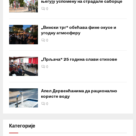
његују успомену на страдале саборце
0
„Вински трг“ обећава фине окусе и
угодну атмосферу
0
„Прљача“ 25 година слави стихове
0
Апел Дервенћанима да рационално
користе воду
0
Категорије