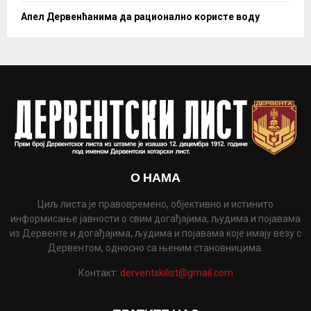
Апел Дервенћанима да рационално користе воду
О НАМА
Циљ листа је правовремено, објективно и истинито
информисање јавности о свим догађајима, људима и појавама
из Дервенте и догађајима, људима и појавама које имају везу с
Дервентом, односно са њеним становницима.
Контакт:
derventskilist@gmail.com