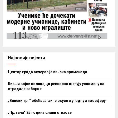
Најновије вијести
Центар града вечерас је винска променада
Бивши војни полицајци ревносно његују успомену на
страдале саборце
„Вински трг“ обећава фине окусе и угодну атмосферу
„Прљача“ 25 година слави стихове