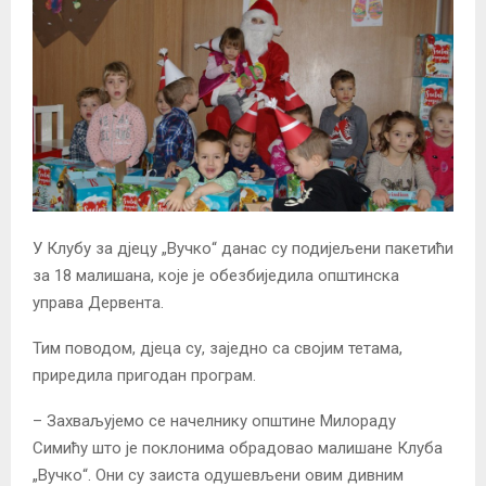
У Клубу за дјецу „Вучко“ данас су подијељени пакетићи
за 18 малишана, које је обезбиједила општинска
управа Дервента.
Тим поводом, дјеца су, заједно са својим тетама,
приредила пригодан програм.
– Захваљујемо се начелнику општине Милораду
Симићу што је поклонима обрадовао малишане Клуба
„Вучко“. Они су заиста одушевљени овим дивним