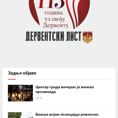
Задње објаве
Центар града вечерас је винска
променада
0
Бивши војни полицајци ревносно