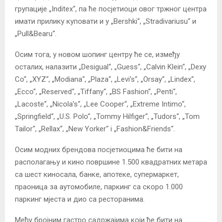
групације „Inditex“, па ће посјетиоци овог тржног центра
имати прилику куповати и у „Bershki“, „Stradivariusu“ и
„Pull&Bearu“.
Осим тога, у новом шопинг центру ће се, између
осталих, налазити „Desigual“, „Guess“, „Calvin Klein“, „Dexy
Co“, „XYZ“, „Modiana“, „Plaza“, „Levi’s“, „Orsay“, „Lindex“,
„Ecco“, „Reserved“, „Tiffany“, „BS Fashion“, „Penti“,
„Lacoste“, „Nicola’s“, „Lee Cooper“, „Extreme Intimo“,
„Springfield“, „U.S. Polo“, „Tommy Hilfiger“, „Tudors“, „Tom
Tailor“, „Rellax“, „New Yorker“ i „Fashion&Friends“.
Осим модних брендова посјетиоцима ће бити на
располагању и кино површине 1.500 квадратних метара
са шест киносала, банке, апотеке, супермаркет,
праоница за аутомобиле, паркинг са скоро 1.000
паркинг мјеста и дио са ресторанима.
Међу бројним гастро садржајима који ће бити на