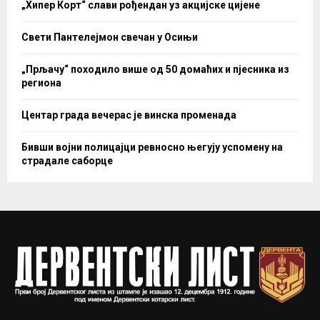
„Хипер Корт“ слави рођендан уз акцијске цијене
Свети Пантелејмон свечан у Осињи
„Прљачу“ походило више од 50 домаћих и пјесника из
региона
Центар града вечерас је винска променада
Бивши војни полицајци ревносно његују успомену на
страдале саборце