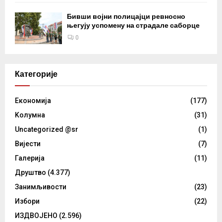
Бивши војни полицајци ревносно
његују успомену на страдале саборце
0
Категорије
Eкономија
(177)
Kолумнa
(31)
Uncategorized @sr
(1)
Вијести
(7)
Галерија
(11)
Друштво
(4.377)
Занимљивости
(23)
Избори
(22)
ИЗДВОЈЕНО
(2.596)