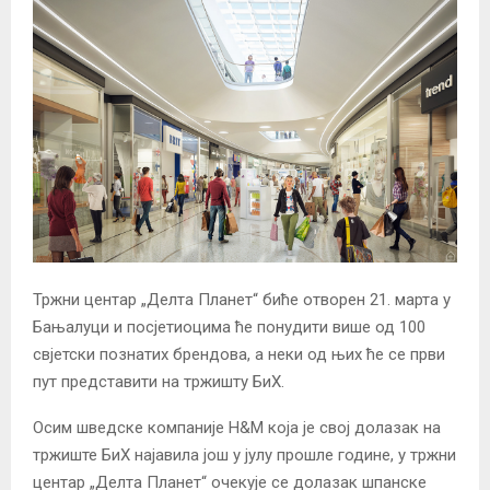
Тржни центар „Делта Планет“ биће отворен 21. марта у
Бањалуци и посјетиоцима ће понудити више од 100
свјетски познатих брендова, а неки од њих ће се први
пут представити на тржишту БиХ.
Осим шведске компаније H&M која је свој долазак на
тржиште БиХ најавила још у јулу прошле године, у тржни
центар „Делта Планет“ очекује се долазак шпанске