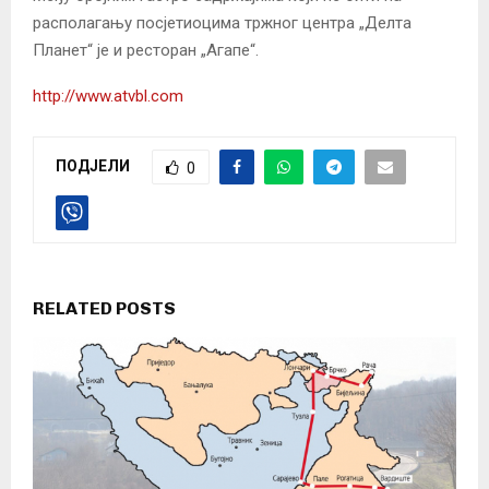
располагању посјетиоцима тржног центра „Делта
Планет“ је и ресторан „Агапе“.
http://www.atvbl.com
ПОДЈЕЛИ
0
RELATED POSTS