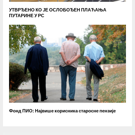
УТВРЂЕНО КО ЈЕ ОСЛОБОЂЕН ПЛАЋАЊА
ПУТАРИНЕ У РС
Фонд ПИО: Највише корисника старосне пензије