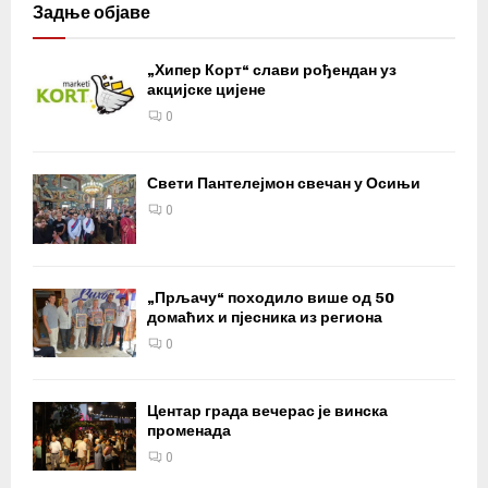
Задње објаве
„Хипер Корт“ слави рођендан уз
акцијске цијене
0
Свети Пантелејмон свечан у Осињи
0
„Прљачу“ походило више од 50
домаћих и пјесника из региона
0
Центар града вечерас је винска
променада
0