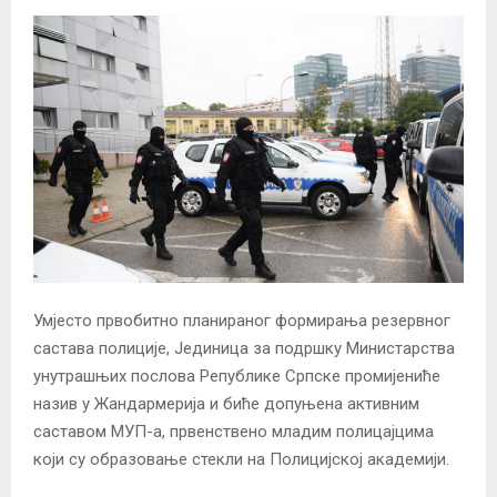
Умјесто првобитно планираног формирања резервног
састава полиције, Јединица за подршку Министарства
унутрашњих послова Републике Српске промијениће
назив у Жандармерија и биће допуњена активним
саставом МУП-а, првенствено младим полицајцима
који су образовање стекли на Полицијској академији.