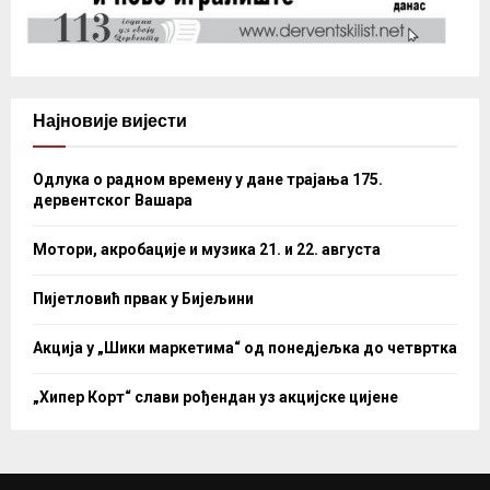
Најновије вијести
Одлука о радном времену у дане трајања 175.
дервентског Вашара
Мотори, акробације и музика 21. и 22. августа
Пијетловић првак у Бијељини
Акција у „Шики маркетима“ од понедјељка до четвртка
„Хипер Корт“ слави рођендан уз акцијске цијене