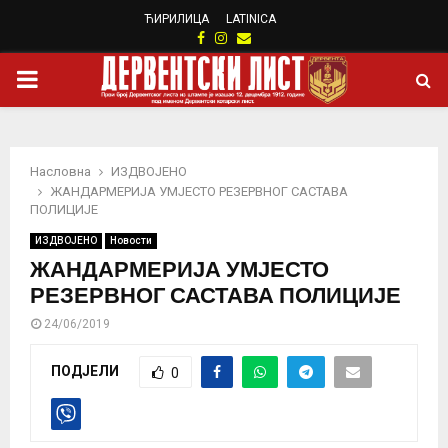
ЋИРИЛИЦА
LATINICA
Facebook
Instagram
Email
PRIMARY
MENU
Насловна
ИЗДВОЈЕНО
ЖАНДАРМЕРИЈА УМЈЕСТО РЕЗЕРВНОГ САСТАВА
ПОЛИЦИЈЕ
ИЗДВОЈЕНО
Новости
ЖАНДАРМЕРИЈА УМЈЕСТО
РЕЗЕРВНОГ САСТАВА ПОЛИЦИЈЕ
24/06/2019
ПОДЈЕЛИ
0