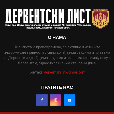
О НАМА
Циљ листа је правовремено, објективно и истинито
информисање јавности о свим догађајима, људима и појавама
из Дервенте и догађајима, људима и појавама које имају везу с
Дервентом, односно са њеним становницима.
Контакт:
derventskilist@gmail.com
ПРАТИТЕ НАС