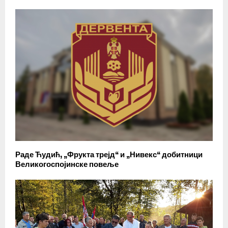
Раде Ћудић, „Фрукта трејд“ и „Нивекс“ добитници
Великогоспојинске повеље