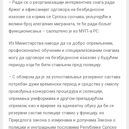
– Ради се о реорганизацији интервентних снага ради
бржег и ефиксанијег одговора на безбједносне
изазове са којима се Српска суочава, укључујући и
велики број илегалних миграната, те ће ради бољег
функционисања – саопштено је из МУП-а РС.
Из Министарства наводе да са добро опремљеним,
професионално обученим и специјализованим снагама
могу да одговоре на безбједносне изазове у будућем
периоду који ће бити стављени пред полицију.
– С обзиром да је за успостављање резервног састава
потребан дужи временски период и средства у смислу
провођења конкурсних процедура и селекције,
опремања униформама и другом припадајућом
опремом, као и вријеме за адекватну обуку да би се
резервни састав полиције ставио у функцију, из
Приједлога закона о измјенама и допунама Закона о
полицији и унутрашњим пословима Републике Српске