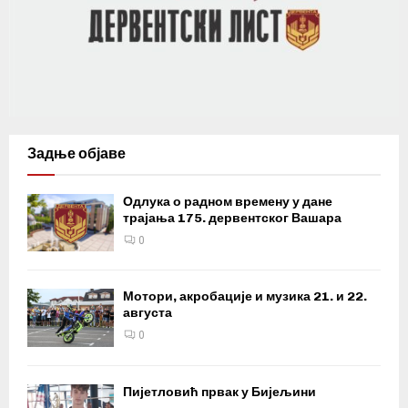
Задње објаве
Одлука о радном времену у дане
трајања 175. дервентског Вашара
0
Мотори, акробације и музика 21. и 22.
августа
0
Пијетловић првак у Бијељини