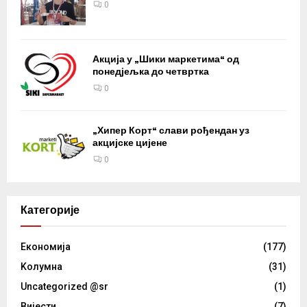
0
Акција у „Шики маркетима“ од
понедјељка до четвртка
0
„Хипер Корт“ слави рођендан уз
акцијске цијене
0
Категорије
Eкономија
(177)
Kолумнa
(31)
Uncategorized @sr
(1)
Вијести
(7)