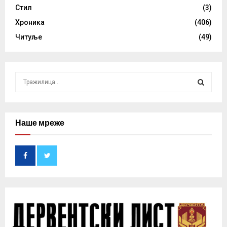
Стил
(3)
Хроника
(406)
Читуље
(49)
S
e
a
S
r
c
Наше мреже
E
h
f
A
o
r
R
:
C
H