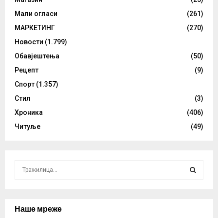
Мали огласи
(261)
МАРКЕТИНГ
(270)
Новости
(1.799)
Обавјештења
(50)
Рецепт
(9)
Спорт
(1.357)
Стил
(3)
Хроника
(406)
Читуље
(49)
S
e
a
S
r
c
Наше мреже
E
h