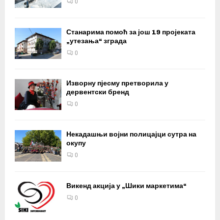
0
Станарима помоћ за још 19 пројеката
„утезања“ зграда
0
Изворну пјесму претворила у
дервентски бренд
0
Некадашњи војни полицајци сутра на
окупу
0
Викенд акција у „Шики маркетима“
0