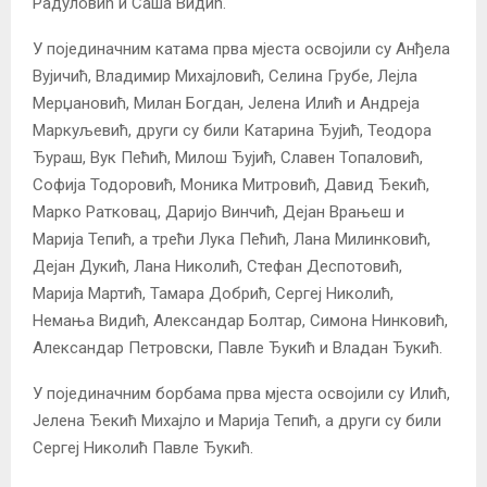
Радуловић и Саша Видић.
У појединачним катама прва мјеста освојили су Анђела
Вујичић, Владимир Михајловић, Селина Грубе, Лејла
Мерџановић, Милан Богдан, Јелена Илић и Андреја
Маркуљевић, други су били Катарина Ђујић, Теодора
Ђураш, Вук Пећић, Милош Ђујић, Славен Топаловић,
Софија Тодоровић, Моника Митровић, Давид Ђекић,
Марко Ратковац, Даријо Винчић, Дејан Врањеш и
Марија Тепић, а трећи Лука Пећић, Лана Милинковић,
Дејан Дукић, Лана Николић, Стефан Деспотовић,
Марија Мартић, Тамара Добрић, Сергеј Николић,
Немања Видић, Александар Болтар, Симона Нинковић,
Александар Петровски, Павле Ђукић и Владан Ђукић.
У појединачним борбама прва мјеста освојили су Илић,
Јелена Ђекић Михајло и Марија Тепић, а други су били
Сергеј Николић Павле Ђукић.