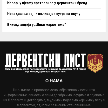
Изворну пјесму претворила у дервентски бренд
Некадашњи војни полицајци сутра на окупу
Викенд акција у „Шики маркетима“
О НАМА
Циљ листа је правовремено, објективно и истинито
информисање јавности о свим догађајима, људима и појавама
из Дервенте и догађајима, људима и појавама које имају везу с
Дервентом, односно са њеним становницима.