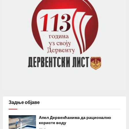
Задње објаве
Апел Дервенћанима да рационално
користе воду