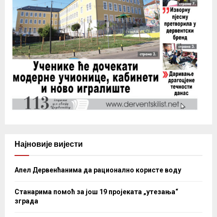
Најновије вијести
Апел Дервенћанима да рационално користе воду
Станарима помоћ за још 19 пројеката „утезања“
зграда