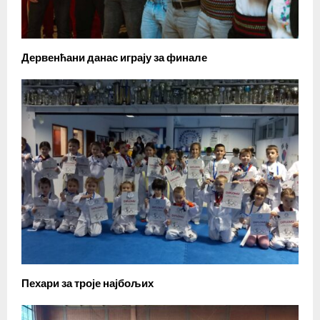
Дервенћани данас играју за финале
Пехари за троје најбољих