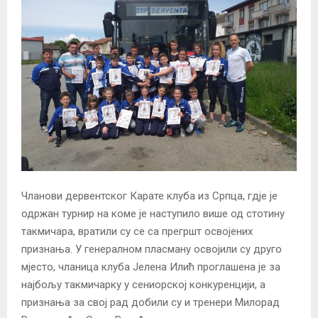
Чланови дервентског Карате клуба из Српца, гдје је
одржан турнир на коме је наступило више од стотину
такмичара, вратили су се са прегршт освојених
признања. У генералном пласману освојили су друго
мјесто, чланица клуба Јелена Илић проглашена је за
најбољу такмичарку у сениорској конкуренцији, а
признања за свој рад добили су и тренери Милорад