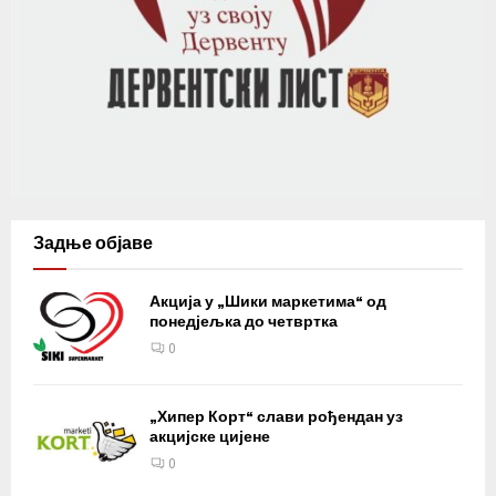
Задње објаве
Акција у „Шики маркетима“ од
понедјељка до четвртка
0
„Хипер Корт“ слави рођендан уз
акцијске цијене
0