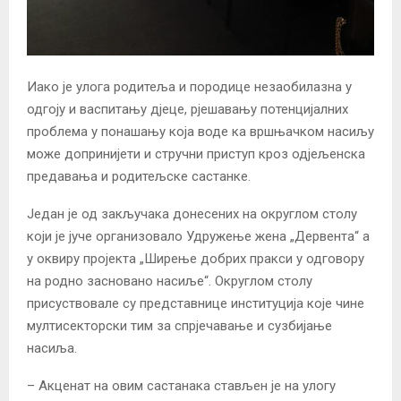
Иако је улога родитеља и породице незаобилазна у
одгоју и васпитању дјеце, рјешавању потенцијалних
проблема у понашању која воде ка вршњачком насиљу
може допринијети и стручни приступ кроз одјељенска
предавања и родитељске састанке.
Један је од закључака донесених на округлом столу
који је јуче организовало Удружење жена „Дервента“ а
у оквиру пројекта „Ширење добрих пракси у одговору
на родно засновано насиље“. Округлом столу
присуствовале су представнице институција које чине
мултисекторски тим за спрјечавање и сузбијање
насиља.
– Акценат на овим састанака стављен је на улогу