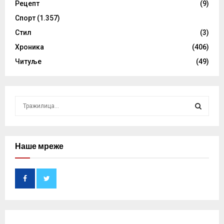
Рецепт
(9)
Спорт
(1.357)
Стил
(3)
Хроника
(406)
Читуље
(49)
S
e
a
S
r
c
Наше мреже
E
h
f
A
o
r
R
:
C