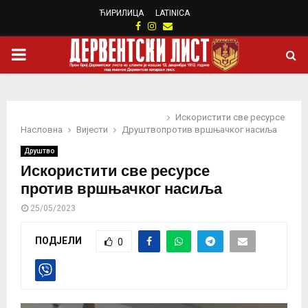
ЋИРИЛИЦА
LATINICA
Facebook
Instagram
Email
PRIMARY
MENU
Искористити све ресурсе
Насловна
Вијести
Друштво
против вршњачког насиља
Друштво
Искористити све ресурсе
против вршњачког насиља
25/05/2023
ПОДЈЕЛИ
0