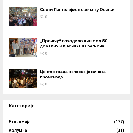
Свети Пантелејмон свечан у Осињи
0
„Прљачу“ походило више од 50
домаћих и пјесника из региона
0
Центар града вечерас је винска
променада
0
Категорије
Eкономија
(177)
Kолумнa
(31)