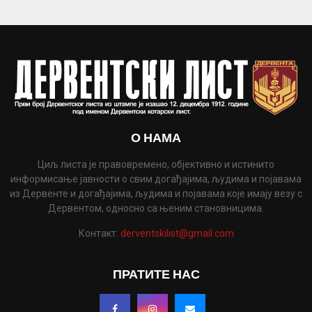
О НАМА
Циљ листа је правовремено, објективно и истинито
информисање јавности о свим догађајима, људима и појавама
из Дервенте и догађајима, људима и појавама које имају везу с
Дервентом, односно са њеним становницима.
Контакт:
derventskilist@gmail.com
ПРАТИТЕ НАС