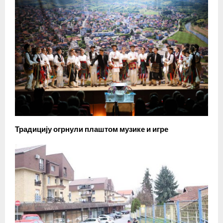
Традицију огрнули плаштом музике и игре