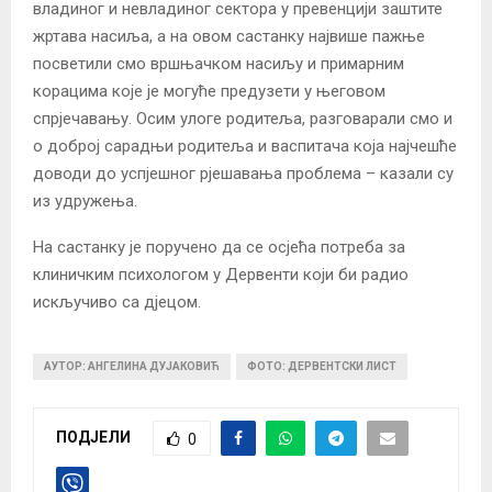
владиног и невладиног сектора у превенцији заштите
жртава насиља, а на овом састанку највише пажње
посветили смо вршњачком насиљу и примарним
корацима које је могуће предузети у његовом
спрјечавању. Осим улоге родитеља, разговарали смо и
о доброј сарадњи родитеља и васпитача која најчешће
доводи до успјешног рјешавања проблема – казали су
из удружења.
На састанку је поручено да се осјећа потреба за
клиничким психологом у Дервенти који би радио
искључиво са дјецом.
АУТОР: АНГЕЛИНА ДУЈАКОВИЋ
ФОТО: ДЕРВЕНТСКИ ЛИСТ
ПОДЈЕЛИ
0