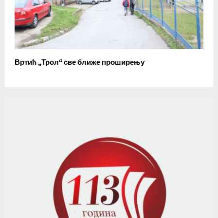
Вртић „Трол“ све ближе проширењу