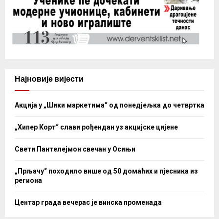
Најновије вијести
Акција у „Шики маркетима“ од понедјељка до четвртка
„Хипер Корт“ слави рођендан уз акцијске цијене
Свети Пантелејмон свечан у Осињи
„Прљачу“ походило више од 50 домаћих и пјесника из
региона
Центар града вечерас је винска променада