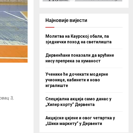
Најновије вијести
Молитва на Каурској обали, па
зједнички поход на светилишта
Дервенћани показали да врућине
нису препрека за хуманост
Ученике ће дочекати модерне
учионице, кабинети и ново
игралиште
овац 3,
Специјална акција само данас у
„Хипер корту“ Дервента
Акцијске цијене и овог четвртка у
„Шики маркету“ у Дервенти