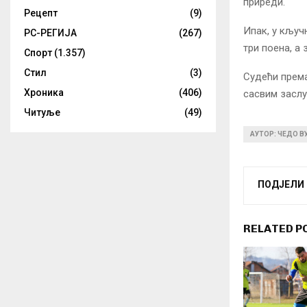
приреди.
Рецепт
(9)
Ипак, у кључ
РС-РЕГИЈА
(267)
три поена, а 
Спорт
(1.357)
Стил
(3)
Судећи према
Хроника
(406)
сасвим заслу
Читуље
(49)
АУТОР: ЧЕДО В
ПОДЈЕЛИ
RELATED P