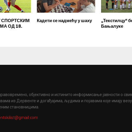
У СПОРТСКИМ
Кадети се надмећу у шаху
„Текстилцу“ б
МА ОД 18.
Бањалуке
правовремено, објективно и истинито информисање јавности о сви
вама из Дервенте и догађајима, људима и појавама које имају вез
еним становницима.
ntskilist@gmail.com