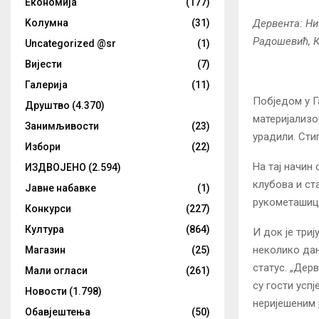
Eкономија
(177)
Дервента: Ни
Kолумнa
(31)
Радошевић, К
Uncategorized @sr
(1)
Вијести
(7)
Галерија
(11)
Побједом у Г
Друштво
(4.370)
материјализо
Занимљивости
(23)
урадили. Сти
Избори
(22)
На тај начин
ИЗДВОЈЕНО
(2.594)
клубова и ст
Јавне набавке
(1)
рукометашиц
Конкурси
(227)
Култура
(864)
И док је три
неколико дан
Магазин
(25)
статус. „Дер
Мали огласи
(261)
су гости усп
Новости
(1.798)
неријешеним 
Обавјештења
(50)