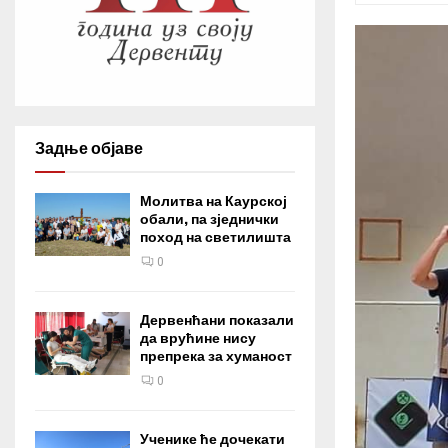
Задње објаве
Молитва на Каурској
обали, па зједнички
поход на светилишта
0
Дервенћани показали
да врућине нису
препрека за хуманост
0
Ученике ће дочекати