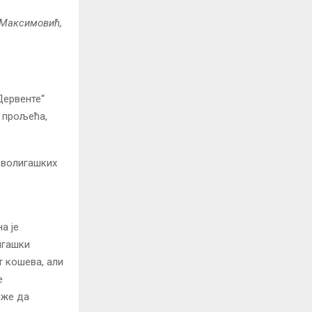
, Максимовић,
Дервенте“
г прољећа,
рволигашких
а је
игашки
т кошева, али
е
оже да