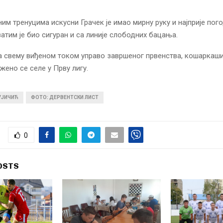
ним тренуцима искусни Грачек је имао мирну руку и најприје пог
затим је био сигуран и са линије слободних бацања.
 свему виђеном током управо завршеног првенства, кошаркаши
жено се селе у Прву лигу.
УЈИЧИЋ
ФОТО: ДЕРВЕНТСКИ ЛИСТ
0
OSTS