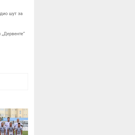
одио шут за
 „Дервенте“