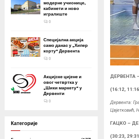
модерне учионице,
кабинети и ново
игралиште
0
Специјална акција
само данас у „Хипер
корту“ Дервента
0
ДЕРВЕНТА –
Акцијске цијене и
овог четвртка у
„Шики маркету“ у
(16:12, 11:16
Дервенти
0
Дервента: Гра
Цвјетковић, 
ГАЦКО – ДЕ
Категорије
(30:23, 29:31