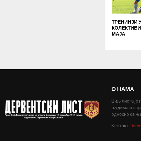
ТРЕНИНЗИ 
КОЛЕКТИВИ
МАЈА
О НАМА
Циљ листа је 
људима и поја
односно са њ
Контакт:
derve