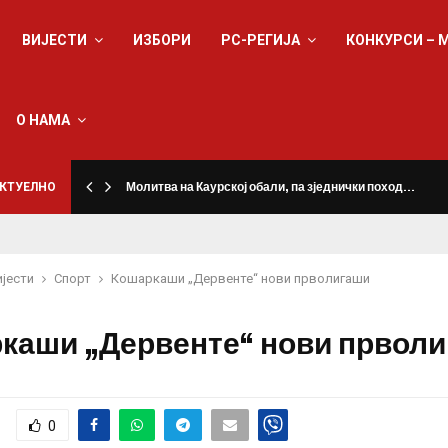
ВИЈЕСТИ
ИЗБОРИ
РС-РЕГИЈА
КОНКУРСИ – 
О НАМА
КТУЕЛНО
Молитва на Каурској обали, па зједнички поход…
ијести
Спорт
Кошаркаши „Дервенте“ нови прволигаши
каши „Дервенте“ нови првол
0