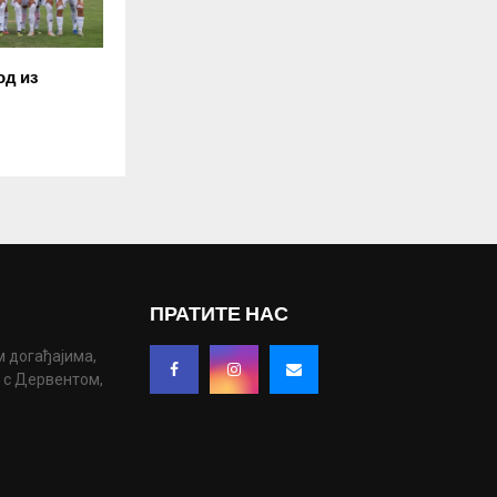
од из
ПРАТИТЕ НАС
м догађајима,
у с Дервентом,