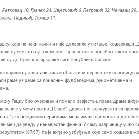
. Ратковац 10, Грачек 24, Цвјетковић 6, Петровић 32, Чечавац 29
алањ, Нединић, Томаш 11.
ацку, која на неки начин и није долазила у питање, кошаркаши „
вали су све што су током овог првенства, а посебно током ово
гли су до Прве кошаркашке лиге Републике Српске!
 остварили су зацртани циљ и обогатили дервентску породицу п
али раме уз раме са локалним фудбалерима, рукометашима и
ама.
јумф у Гацку био очекиван и помало извјестан, права драма виђен
а раније у мечу против „Пливе“, директног конкурента за првол
вента“ је у појединим периодима меча имала предност и до десе
јели меч да уведу у неизвјестан финиш. У саму завршницу ушло с
резултатом (67:67), па је виђено узбуђење које само кошарка м