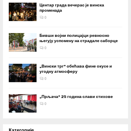
Центар града вечерас је винска
променада
0
Бивши војни полицајци ревносно
његују успомену на страдале саборце
0
„Вински трг“ обећава фине окусе и
угодну атмосферу
0
„Прљача“ 25 година слави стихове
0
Категорије