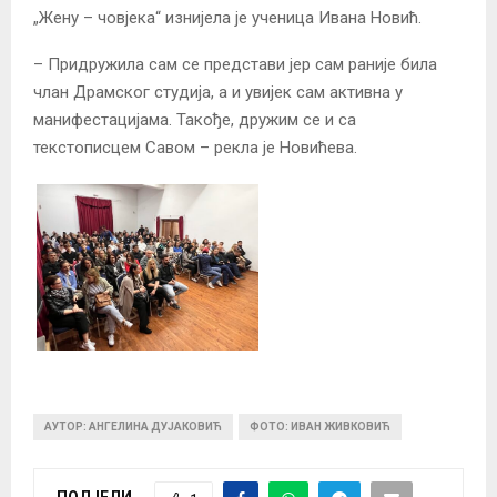
„Жену – човјека“ изнијела је ученица Ивана Новић.
– Придружила сам се представи јер сам раније била
члан Драмског студија, а и увијек сам активна у
манифестацијама. Такође, дружим се и са
текстописцем Савом – рекла је Новићева.
АУТОР: АНГЕЛИНА ДУЈАКОВИЋ
ФОТО: ИВАН ЖИВКОВИЋ