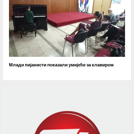
Млади пијанисти показали умијеће за клавиром