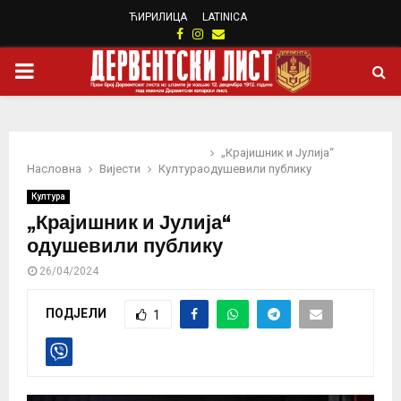
ЋИРИЛИЦА
LATINICA
Facebook
Instagram
Email
PRIMARY
MENU
„Крајишник и Јулија“
Насловна
Вијести
Култура
одушевили публику
Култура
„Крајишник и Јулија“
одушевили публику
26/04/2024
ПОДЈЕЛИ
1