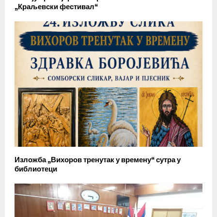
„Краљевски фестивал“
Изложба „Вихоров тренутак у времену“ сутра у
библиотеци