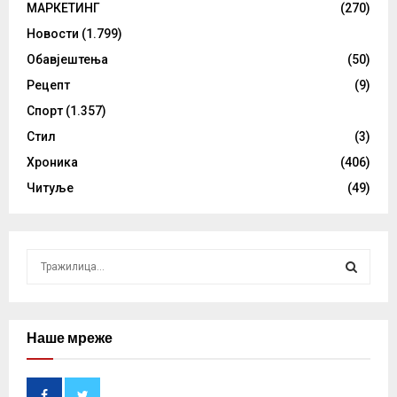
МАРКЕТИНГ
(270)
Новости
(1.799)
Обавјештења
(50)
Рецепт
(9)
Спорт
(1.357)
Стил
(3)
Хроника
(406)
Читуље
(49)
S
e
a
S
r
c
Наше мреже
E
h
f
A
o