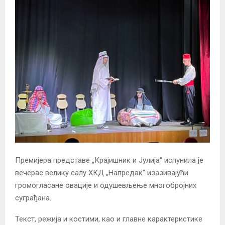
Премијера представе „Крајишник и Јулија“ испунила је
вечерас велику салу ХКД „Напредак“ изазивајући
громогласане овације и одушевљење многобројних
суграђана.
Текст, режија и костими, као и главне карактеристике