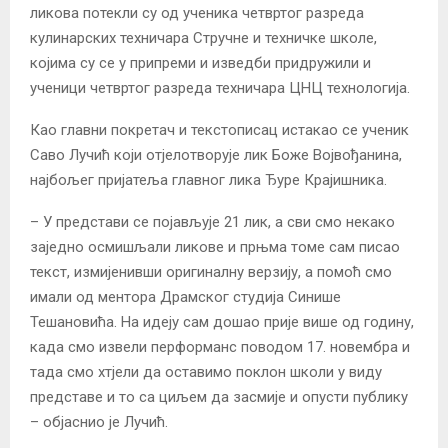
ликова потекли су од ученика четвртог разреда
кулинарских техничара Стручне и техничке школе,
којима су се у припреми и изведби придружили и
ученици четвртог разреда техничара ЦНЦ технологија.
Као главни покретач и текстописац истакао се ученик
Саво Лучић који отјелотворује лик Боже Војвођанина,
најбољег пријатеља главног лика Ђуре Крајишника.
– У представи се појављује 21 лик, а сви смо некако
заједно осмишљали ликове и прњма томе сам писао
текст, измијенивши оригиналну верзију, а помоћ смо
имали од ментора Драмског студија Синише
Тешановића. На идеју сам дошао прије више од годину,
када смо извели перформанс поводом 17. новембра и
тада смо хтјели да оставимо поклон школи у виду
представе и то са циљем да засмије и опусти публику
– објаснио је Лучић.