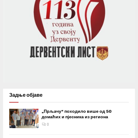
Задње објаве
„Прљачу“ походило више од 50
домаћих и пјесника из региона
0