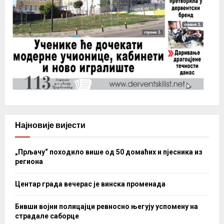
Најновије вијести
„Прљачу“ походило више од 50 домаћих и пјесника из
региона
Центар града вечерас је винска променада
Бивши војни полицајци ревносно његују успомену на
страдале саборце