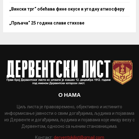
„Вински трг“ обећава фине окусе и угодну атмосферу
„Прљача“ 25 година слави стихове
О НАМА
Циљ листа је правовремено, објективно и истинито
информисање јавности о свим догађајима, људима и појавама
из Дервенте и догађајима, људима и појавама које имају везу с
Дервентом, односно са њеним становницима.
Контакт:
derventskilist@gmail.com