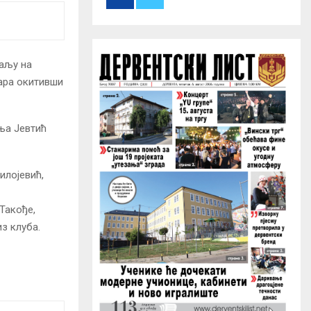
r
R
:
C
H
даљу на
тара окитивши
Ања Јевтић
илојевић,
 Такође,
з клуба.