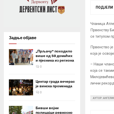
ПОДЈЕЛИ
Чланица Атле
Првенству Би
се титулом п
Задње објаве
Првенство је
„Прљачу“ походило
која је освој
више од 50 домаћих
и пјесника из региона
– Наши члано
0
која се такми
Милојевићева
Центар града вечерас
лични рекорд
је винска променада
0
АУТОР: АНГЕЛ
Бивши војни
полицајци ревносно