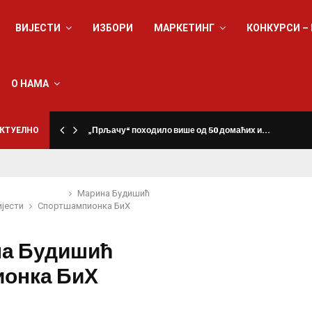
ВИЈЕСТИ
ИЗБОРИ
МАРКЕТИНГ
КОНКУРСИ –
О НАМА
КТУЕЛНО
„Прљачу“ походило више од 50 домаћих и…
Марина Будишић
ијести
Спорт
шампионка БиХ
а Будишић
онка БиХ