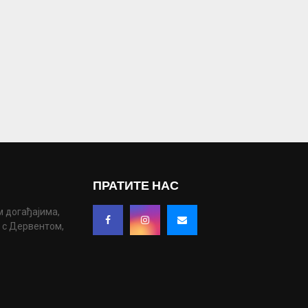
ПРАТИТЕ НАС
м догађајима,
у с Дервентом,