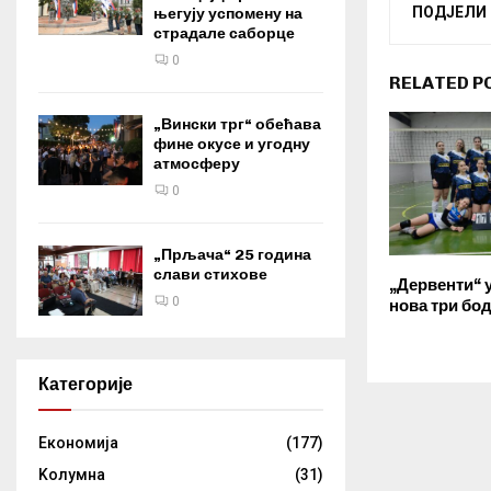
ПОДЈЕЛИ
његују успомену на
страдале саборце
0
RELATED P
„Вински трг“ обећава
фине окусе и угодну
атмосферу
0
„Прљача“ 25 година
слави стихове
„Дервенти“ 
0
нова три бо
Категорије
Eкономија
(177)
Kолумнa
(31)