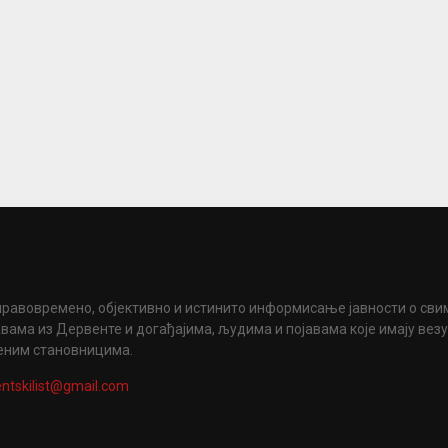
правовремено, објективно и истинито информисање јавности о сви
вама из Дервенте и догађајима, људима и појавама које имају вез
еним становницима.
ntskilist@gmail.com