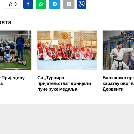
0
OSTS
у Приједору
Са „Турнира
Балканско пр
да
пријатељства“ донијели
каратеу овог 
пуне руке медаља
Дервенти