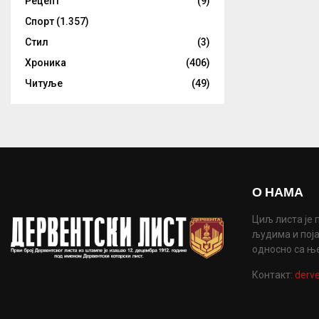
Рецепт
(9)
Спорт
(1.357)
Стил
(3)
Хроника
(406)
Читуље
(49)
О НАМА
Циљ листа је 
људима и поја
односно са њ
Контакт:
derve