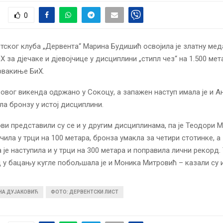
0
тског клуба „Дервента“ Марина Будишић освојила је златну ме
Х за дјечаке и дјевојчице у дисциплини „стипл чез“ на 1.500 ме
рвакиње БиХ.
 овог викенда одржано у Сокоцу, а запажен наступ имала је и 
ила бронзу у истој дисциплини.
ви представили су се и у другим дисциплинама, па је Теодори М
чила у трци на 100 метара, бронза умакла за четири стотинке, а
 је наступила и у трци на 300 метара и поправила лични рекорд.
 у бацању кугле побољшала је и Моника Митровић – казали су и
ИНА ДУЈАКОВИЋ
ФОТО: ДЕРВЕНТСКИ ЛИСТ