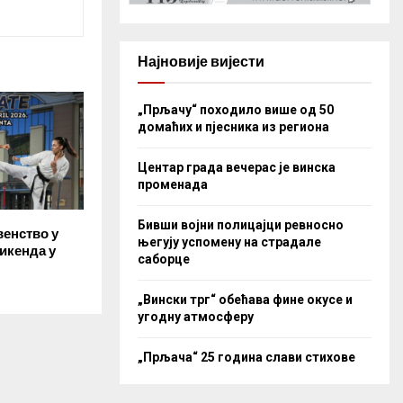
Најновије вијести
„Прљачу“ походило више од 50
домаћих и пјесника из региона
Центар града вечерас је винска
променада
Бивши војни полицајци ревносно
венство у
његују успомену на страдале
викенда у
саборце
„Вински трг“ обећава фине окусе и
угодну атмосферу
„Прљача“ 25 година слави стихове