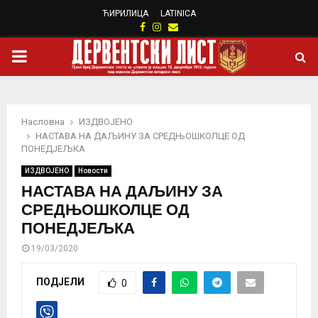
ЋИРИЛИЦА
LATINICA
Facebook
Instagram
Email
PRIMARY
MENU
Насловна
ИЗДВОЈЕНО
НАСТАВА НА ДАЉИНУ ЗА СРЕДЊОШКОЛЦЕ ОД
ПОНЕДЈЕЉКА
ИЗДВОЈЕНО
Новости
НАСТАВА НА ДАЉИНУ ЗА
СРЕДЊОШКОЛЦЕ ОД
ПОНЕДЈЕЉКА
19/03/2020
ПОДЈЕЛИ
0