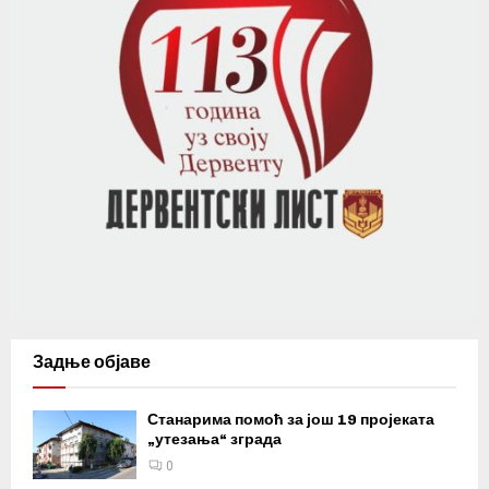
Задње објаве
Станарима помоћ за још 19 пројеката
„утезања“ зграда
0