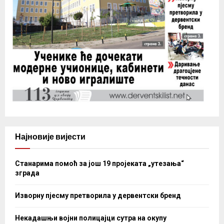
Најновије вијести
Станарима помоћ за још 19 пројеката „утезања“
зграда
Изворну пјесму претворила у дервентски бренд
Некадашњи војни полицајци сутра на окупу