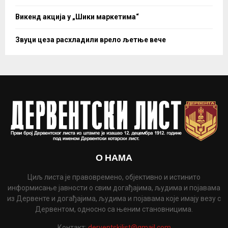
Викенд акција у „Шики маркетима“
Звуци цеза расхладили врело љетње вече
О НАМА
Циљ листа је правовремено, објективно и истинито
информисање јавности о свим догађајима, људима и појавама
из Дервенте и догађајима, људима и појавама које имају везу с
Дервентом, односно са њеним становницима.
Контакт:
derventskilist@gmail.com