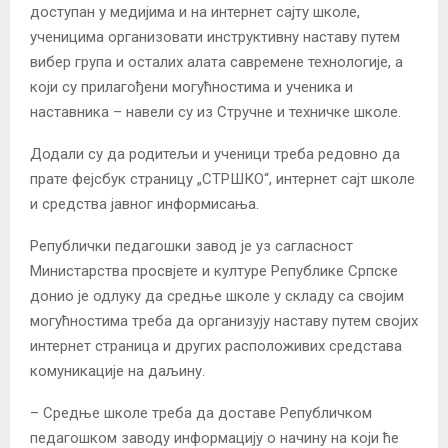
доступан у медијима и на интернет сајту школе,
ученицима организовати инструктивну наставу путем
вибер група и осталих алата савремене технологије, а
који су прилагођени могућностима и ученика и
наставника – навели су из Стручне и техничке школе.
Додали су да родитељи и ученици треба редовно да
прате фејсбук страницу „СТРШКО“, интернет сајт школе
и средства јавног информисања.
Републички педагошки завод је уз сагласност
Министарства просвјете и културе Републике Српске
донио је одлуку да средње школе у складу са својим
могућностима треба да организују наставу путем својих
интернет страница и других расположивих средстава
комуникације на даљину.
– Средње школе треба да доставе Републичком
педагошком заводу информацију о начину на који ће