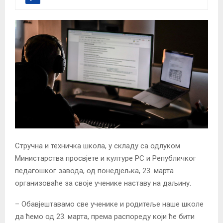
Стручна и техничка школа, у складу са одлуком
Министарства просвјете и културе РС и Републичког
педагошког завода, од понедјељка, 23. марта
организоваће за своје ученике наставу на даљину.
– Обавјештавамо све ученике и родитеље наше школе
да ћемо од 23. марта, према распореду који ће бити