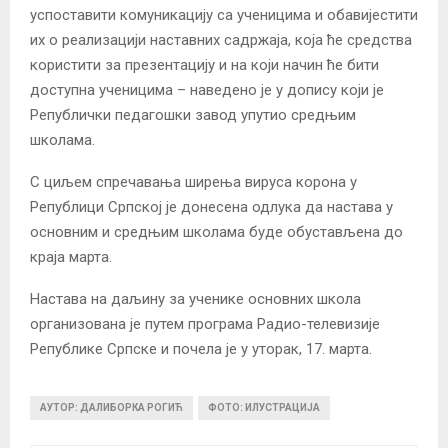
успоставити комуникацију са ученицима и обавијестити
их о реализацији наставних садржаја, која ће средства
користити за презентацију и на који начин ће бити
доступна ученицима – наведено је у допису који је
Републички педагошки завод упутио средњим
школама.
С циљем спречавања ширења вируса корона у
Републици Српској је донесена одлука да настава у
основним и средњим школама буде обустављена до
краја марта.
Настава на даљину за ученике основних школа
организована је путем програма Радио-телевизије
Републике Српске и почела је у уторак, 17. марта.
АУТОР: ДАЛИБОРКА РОГИЋ
ФОТО: ИЛУСТРАЦИЈА