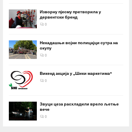
Изворну пјесму претворила у
дервентски бренд
0
Некадашњи војни полицајци сутра на
окупу
0
Викенд акција у „Шики маркетима“
0
Звуци цеза расхладили врело љетње
вече
0