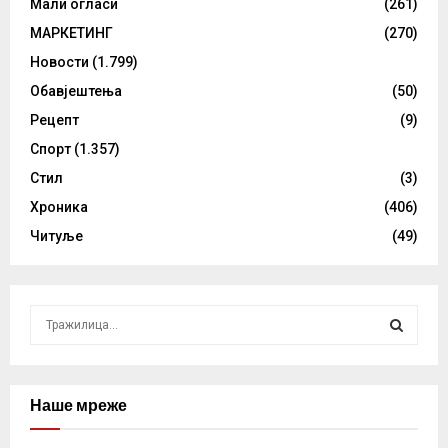
Мали огласи
(261)
МАРКЕТИНГ
(270)
Новости
(1.799)
Обавјештења
(50)
Рецепт
(9)
Спорт
(1.357)
Стил
(3)
Хроника
(406)
Читуље
(49)
S
e
a
S
r
c
Наше мреже
E
h
f
A